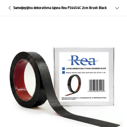
Samoljepljiva dekorativna lajsna Rea P14454C 2cm Brush Black