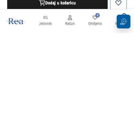
Dodaj u košaricu
0
0
Jelovnik
Račun
Omiljeno
Košarica
Newsletter
Budite u tijeku s novostima i promocijama!
Prijavi se
Unošenjem i potvrđivanjem svojih podataka pristajete na primanje
newslettera prema uvjetima navedenim u
Pravilima
.