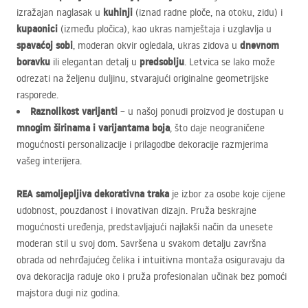
kuhinji
izražajan naglasak u
(iznad radne ploče, na otoku, zidu) i
kupaonici
(između pločica), kao ukras namještaja i uzglavlja u
spavaćoj sobi
dnevnom
, moderan okvir ogledala, ukras zidova u
boravku
predsoblju
ili elegantan detalj u
. Letvica se lako može
odrezati na željenu duljinu, stvarajući originalne geometrijske
rasporede.
Raznolikost varijanti
– u našoj ponudi proizvod je dostupan u
mnogim širinama i varijantama boja
, što daje neograničene
mogućnosti personalizacije i prilagodbe dekoracije razmjerima
vašeg interijera.
REA
samoljepljiva dekorativna traka
je izbor za osobe koje cijene
udobnost, pouzdanost i inovativan dizajn. Pruža beskrajne
mogućnosti uređenja, predstavljajući najlakši način da unesete
moderan stil u svoj dom. Savršena u svakom detalju završna
obrada od nehrđajućeg čelika i intuitivna montaža osiguravaju da
ova dekoracija raduje oko i pruža profesionalan učinak bez pomoći
majstora dugi niz godina.