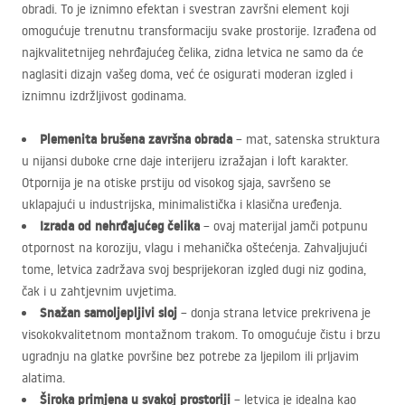
obradi. To je iznimno efektan i svestran završni element koji
omogućuje trenutnu transformaciju svake prostorije. Izrađena od
najkvalitetnijeg nehrđajućeg čelika, zidna letvica ne samo da će
naglasiti dizajn vašeg doma, već će osigurati moderan izgled i
iznimnu izdržljivost godinama.
Plemenita brušena završna obrada
– mat, satenska struktura
u nijansi duboke crne daje interijeru izražajan i loft karakter.
Otpornija je na otiske prstiju od visokog sjaja, savršeno se
uklapajući u industrijska, minimalistička i klasična uređenja.
Izrada od nehrđajućeg čelika
– ovaj materijal jamči potpunu
otpornost na koroziju, vlagu i mehanička oštećenja. Zahvaljujući
tome, letvica zadržava svoj besprijekoran izgled dugi niz godina,
čak i u zahtjevnim uvjetima.
Snažan samoljepljivi sloj
– donja strana letvice prekrivena je
visokokvalitetnom montažnom trakom. To omogućuje čistu i brzu
ugradnju na glatke površine bez potrebe za ljepilom ili prljavim
alatima.
Široka primjena u svakoj prostoriji
– letvica je idealna kao