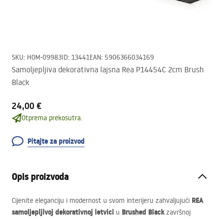
SKU
:
HOM-09983
ID
:
13441
EAN
:
5906366034169
Samoljepljiva dekorativna lajsna Rea P14454C 2cm Brush
Black
24,00 €
Otprema prekosutra.
Pitajte za proizvod
Opis proizvoda
REA
Cijenite eleganciju i modernost u svom interijeru zahvaljujući
samoljepljivoj dekorativnoj letvici
Brushed Black
u
završnoj