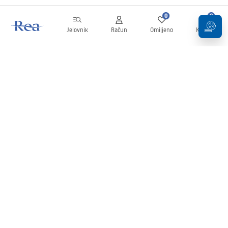
0
0
Jelovnik
Račun
Omiljeno
Košarica
Newsletter
Budite u tijeku s novostima i promocijama!
Prijavi se
Unošenjem i potvrđivanjem svojih podataka pristajete na primanje
newslettera prema uvjetima navedenim u
Pravilima
.