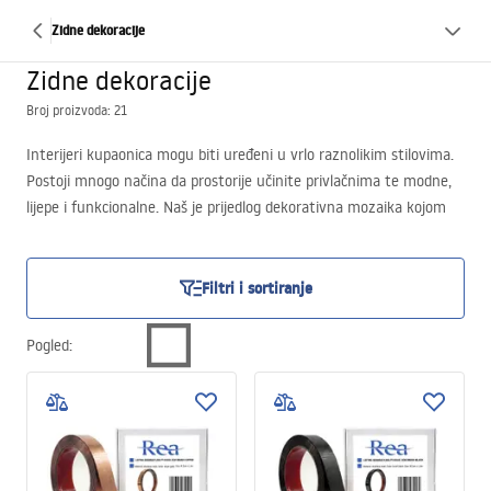
Zidne dekoracije
Zidne dekoracije
Broj proizvoda: 21
Interijeri kupaonica mogu biti uređeni u vrlo raznolikim stilovima.
Postoji mnogo načina da prostorije učinite privlačnima te modne,
lijepe i funkcionalne. Naš je prijedlog dekorativna mozaika kojom
možete izraditi jedinstvene ukrase na zidovima. Raspolažemo
zanimljivom kolekcijom u nekoliko kolorističkih izvedbi.
Filtri i sortiranje
Pogled
: