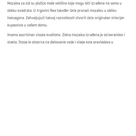
Mozaika za zid su pločice male veličine koje mogu biti izrađene ne samo u
obliku kvadrata. U trgovini Rea također ćete pronaći mozaiku u obliku
heksagona. Zahvaljujući takvoj raznolikosti stvorit ćete originalan interijer
kupaonice u vašem domu.
Imamo asortiman visoke kvalitete. Zidna mozaika izrađena je od keramike i
stakla. Stoga je otporna na djelovanje vode i vlage koja prevladava u
kupaonici. Osim toga, zahvaljujući sjajnoj površini lako ju je održavati čistom
bez mrlja i naslaga.
Moderni dekorativni elementi mozaike za
kupaonicu
Ako sanjate o modernoj kupaonici i želite je urediti moderno i s klasom, naše
moderne dekoracije za kupaonicu u obliku mozaike bit će dobar izbor. Nudimo
modne zlatne tonove u različitim nijansama, kao i kombinacije s elegantnom
crnom.
To je atraktivna koloristika koja savršeno nadopunjuje moderne interijere,
kako one pune raskoši, tako i one umjerenijeg karaktera.
Kako iskoristiti mozaiku na zidu u kupaonici?