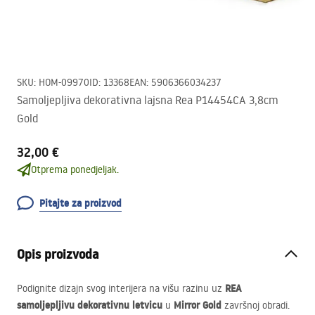
SKU
:
HOM-09970
ID
:
13368
EAN
:
5906366034237
Samoljepljiva dekorativna lajsna Rea P14454CA 3,8cm
Gold
32,00 €
Otprema ponedjeljak.
Pitajte za proizvod
Opis proizvoda
REA
Podignite dizajn svog interijera na višu razinu uz
samoljepljivu dekorativnu letvicu
Mirror Gold
u
završnoj obradi.