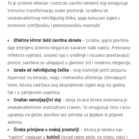
To je iznimno efektan i svestran završni element koji omogućuje
trenutnu transformaciju svake prostorije. Izrađena od
visokokvalitetnog nehrđajućeg čelika, spaja luksuzan izgled s
iznimnom izdržljivošću i jednostavnošću montaže.
Efektna Mirror Gold završna obrada
– zrcalna, sjajna površina
daje interijeru iznimno elegantan karakter nalik nakitu. Prekrasno
reflektira svjetlost, unoseći sjaj u uređenje i vizualno povećavajući
prostor, savršeno se uklapajući u glamour stil i modernu eleganciju.
Izrada od nehrđajućeg čelika
– ovaj materijal jamči potpunu
otpornost na koroziju, vlagu i mehanička oštećenja. Zahvaljujući
tome, letvica zadržava svoj besprijekoran izgled dugi niz godina,
čak i u zahtjevnim uvjetima.
Snažan samoljepljivi sloj
– donja strana letvice prekrivena je
visokokvalitetnom montažnom trakom. To omogućuje čistu i brzu
ugradnju na glatke površine bez potrebe za ljepilom ili prljavim
alatima.
Široka primjena u svakoj prostoriji
– letvica je idealna kao
kuhinji
“nakitni” naglasak u
(iznad radne ploče, na otoku, zidu) i