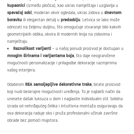
kupaonici
(između pločica), kao ukras namještaja i uzglavlja u
spavaćoj sobi
dnevnom
, moderan okvir ogledala, ukras zidova u
boravku
predsoblju
ili elegantan detalj u
. Letvica se lako može
odrezati na željenu duljinu, što omogućuje stvaranje bilo kakvih
geometrijskih oblika, okvira ili modernih linija na zidovima i
namještaju.
Raznolikost varijanti
– u našoj ponudi proizvod je dostupan u
mnogim širinama i varijantama boja
, što daje neograničene
mogućnosti personalizacije i prilagodbe dekoracije razmjerima
vašeg interijera.
REA
samoljepljive dekorativne trake
Odabirom
, birate proizvod
koji nudi beskrajne mogućnosti uređenja. To je najlakši način da
unesete dašak luksuza u dom i naglasite individualni stil. Solidna
izrada od nehrđajućeg čelika i intuitivna montaža osiguravaju da
ova dekoracija raduje oko i pruža profesionalni učinak završne
obrade bez pomoći majstora.