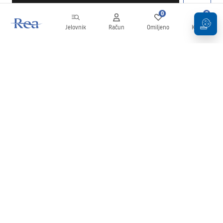
0
0
Jelovnik
Račun
Omiljeno
Košarica
Newsletter
Budite u tijeku s novostima i promocijama!
Prijavi se
Unošenjem i potvrđivanjem svojih podataka pristajete na primanje
newslettera prema uvjetima navedenim u
Pravilima
.