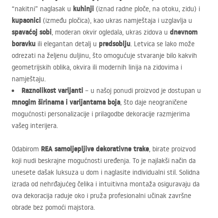
kuhinji
“nakitni” naglasak u
(iznad radne ploče, na otoku, zidu) i
kupaonici
(između pločica), kao ukras namještaja i uzglavlja u
spavaćoj sobi
dnevnom
, moderan okvir ogledala, ukras zidova u
boravku
predsoblju
ili elegantan detalj u
. Letvica se lako može
odrezati na željenu duljinu, što omogućuje stvaranje bilo kakvih
geometrijskih oblika, okvira ili modernih linija na zidovima i
namještaju.
Raznolikost varijanti
– u našoj ponudi proizvod je dostupan u
mnogim širinama i varijantama boja
, što daje neograničene
mogućnosti personalizacije i prilagodbe dekoracije razmjerima
vašeg interijera.
REA
samoljepljive dekorativne trake
Odabirom
, birate proizvod
koji nudi beskrajne mogućnosti uređenja. To je najlakši način da
unesete dašak luksuza u dom i naglasite individualni stil. Solidna
izrada od nehrđajućeg čelika i intuitivna montaža osiguravaju da
ova dekoracija raduje oko i pruža profesionalni učinak završne
obrade bez pomoći majstora.