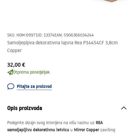
SKU
:
HOM-09971
ID
:
13374
EAN
:
5906366034244
Samoljepljiva dekorativna lajsna Rea P14454CF 3,8cm
Copper
32,00 €
Otprema ponedjeljak.
Pitajte za proizvod
Opis proizvoda
REA
Podignite dizajn svog interijera na višu razinu uz
samoljepljivu dekorativnu letvicu
Mirror Copper
u
završnoj