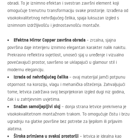
obradi. To je iznimno efektan i svestran završni element koji
omogućuje trenutnu transformaciju svake prostorije. Izrađena od
visokokvalitetnog nehrđajućeg čelika, spaja luksuzan izgled s
iznimnom izdržljivošću i jednostavnošću montaže.
Efektna Mirror Copper završna obrada
– zrcalna, sjajna
površina daje interijeru iznimno elegantan karakter nalik nakitu.
Prekrasno reflektira svjetlost, unoseći sjaj u uređenje i vizualno
povećavajući prostor, savršeno se uklapajući u glamour stil i
modernu eleganciju.
Izrada od nehrđajućeg čelika
– ovaj materijal jamči potpunu
otpornost na koroziju, vlagu i mehanička oštećenja. Zahvaljujući
tome, letvica zadržava svoj besprijekoran izgled dugi niz godina,
čak i u zahtjevnim uvjetima.
Snažan samoljepljivi sloj
– donja strana letvice prekrivena je
visokokvalitetnom montažnom trakom. To omogućuje čistu i brzu
ugradnju na glatke površine bez potrebe za ljepilom ili prljavim
alatima.
Široka primjena u svakoj prostoriji
– letvica je idealna kao