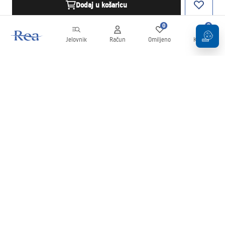
Dodaj u košaricu
0
0
Jelovnik
Račun
Omiljeno
Košarica
Newsletter
Budite u tijeku s novostima i promocijama!
Prijavi se
Unošenjem i potvrđivanjem svojih podataka pristajete na primanje
newslettera prema uvjetima navedenim u
Pravilima
.