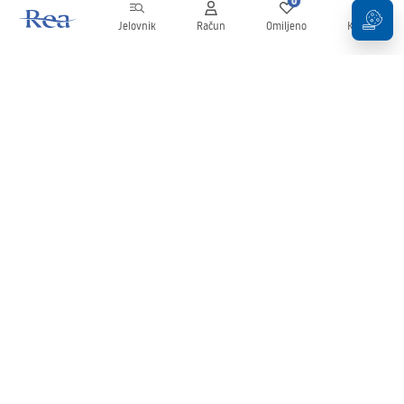
0
0
Jelovnik
Račun
Omiljeno
Košarica
Newsletter
Budite u tijeku s novostima i promocijama!
Prijavi se
Unošenjem i potvrđivanjem svojih podataka pristajete na primanje
newslettera prema uvjetima navedenim u
Pravilima
.