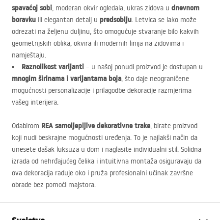
spavaćoj sobi
dnevnom
, moderan okvir ogledala, ukras zidova u
boravku
predsoblju
ili elegantan detalj u
. Letvica se lako može
odrezati na željenu duljinu, što omogućuje stvaranje bilo kakvih
geometrijskih oblika, okvira ili modernih linija na zidovima i
namještaju.
Raznolikost varijanti
– u našoj ponudi proizvod je dostupan u
mnogim širinama i varijantama boja
, što daje neograničene
mogućnosti personalizacije i prilagodbe dekoracije razmjerima
vašeg interijera.
REA
samoljepljive dekorativne trake
Odabirom
, birate proizvod
koji nudi beskrajne mogućnosti uređenja. To je najlakši način da
unesete dašak luksuza u dom i naglasite individualni stil. Solidna
izrada od nehrđajućeg čelika i intuitivna montaža osiguravaju da
ova dekoracija raduje oko i pruža profesionalni učinak završne
obrade bez pomoći majstora.