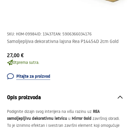
SKU
:
HOM-09984
ID
:
13437
EAN
:
5906366034176
Samoljepljiva dekorativna lajsna Rea P14454D 2cm Gold
27,00 €
Otprema sutra.
Pitajte za proizvod
Opis proizvoda
REA
Podignite dizajn svog interijera na višu razinu uz
samoljepljivu dekorativnu letvicu
Mirror Gold
u
završnoj obradi.
To je iznimno efektan i svestran završni element koji omogućuje