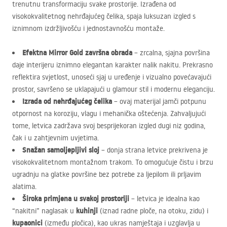
trenutnu transformaciju svake prostorije. Izrađena od
visokokvalitetnog nehrđajućeg čelika, spaja luksuzan izgled s
iznimnom izdržljivošću i jednostavnošću montaže.
Efektna Mirror Gold završna obrada
– zrcalna, sjajna površina
daje interijeru iznimno elegantan karakter nalik nakitu. Prekrasno
reflektira svjetlost, unoseći sjaj u uređenje i vizualno povećavajući
prostor, savršeno se uklapajući u glamour stil i modernu eleganciju.
Izrada od nehrđajućeg čelika
– ovaj materijal jamči potpunu
otpornost na koroziju, vlagu i mehanička oštećenja. Zahvaljujući
tome, letvica zadržava svoj besprijekoran izgled dugi niz godina,
čak i u zahtjevnim uvjetima.
Snažan samoljepljivi sloj
– donja strana letvice prekrivena je
visokokvalitetnom montažnom trakom. To omogućuje čistu i brzu
ugradnju na glatke površine bez potrebe za ljepilom ili prljavim
alatima.
Široka primjena u svakoj prostoriji
– letvica je idealna kao
kuhinji
“nakitni” naglasak u
(iznad radne ploče, na otoku, zidu) i
kupaonici
(između pločica), kao ukras namještaja i uzglavlja u