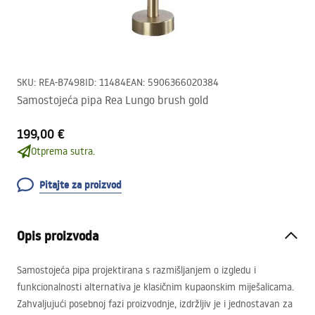
SKU
:
REA-B7498
ID
:
11484
EAN
:
5906366020384
Samostojeća pipa Rea Lungo brush gold
199,00 €
Otprema sutra.
Pitajte za proizvod
Opis proizvoda
Samostojeća pipa projektirana s razmišljanjem o izgledu i
funkcionalnosti alternativa je klasičnim kupaonskim miješalicama.
Zahvaljujući posebnoj fazi proizvodnje, izdržljiv je i jednostavan za