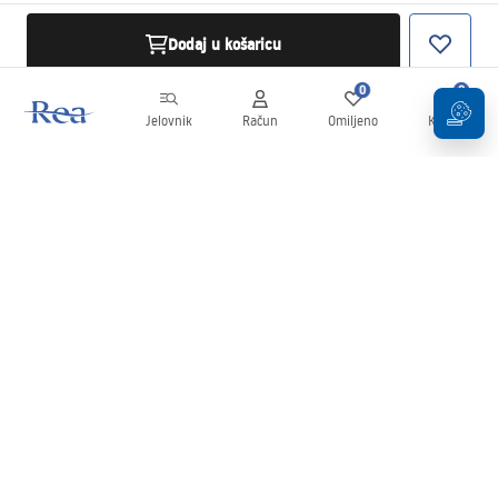
Dodaj u košaricu
0
0
Jelovnik
Račun
Omiljeno
Košarica
Newsletter
Budite u tijeku s novostima i promocijama!
Prijavi se
Unošenjem i potvrđivanjem svojih podataka pristajete na primanje
newslettera prema uvjetima navedenim u
Pravilima
.