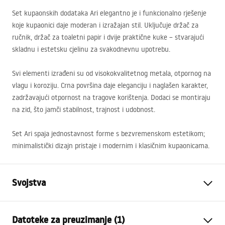
Set kupaonskih dodataka Ari elegantno je i funkcionalno rješenje
koje kupaonici daje moderan i izražajan stil. Uključuje držač za
ručnik, držač za toaletni papir i dvije praktične kuke – stvarajući
skladnu i estetsku cjelinu za svakodnevnu upotrebu.
Svi elementi izrađeni su od visokokvalitetnog metala, otpornog na
vlagu i koroziju. Crna površina daje eleganciju i naglašen karakter,
zadržavajući otpornost na tragove korištenja. Dodaci se montiraju
na zid, što jamči stabilnost, trajnost i udobnost.
Set Ari spaja jednostavnost forme s bezvremenskom estetikom;
minimalistički dizajn pristaje i modernim i klasičnim kupaonicama.
Svojstva
Boja
Crn
Datoteke za preuzimanje (1)