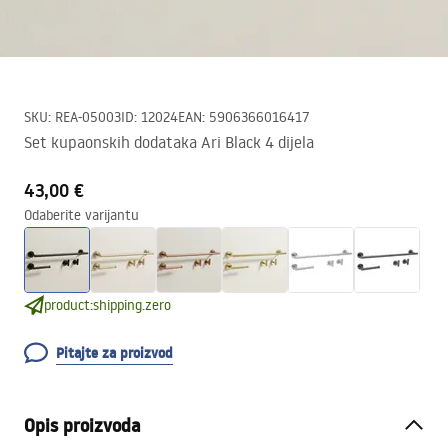
SKU
:
REA-05003
ID
:
12024
EAN
:
5906366016417
Set kupaonskih dodataka Ari Black 4 dijela
43,00 €
Odaberite varijantu
product:shipping.zero
Pitajte za proizvod
Opis proizvoda