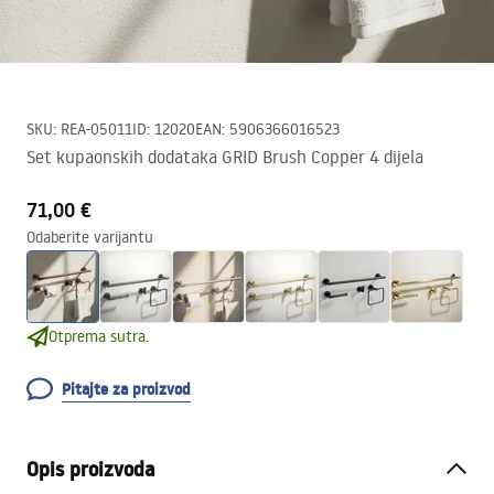
SKU
:
REA-05011
ID
:
12020
EAN
:
5906366016523
Set kupaonskih dodataka GRID Brush Copper 4 dijela
71,00 €
Odaberite varijantu
Otprema sutra.
Pitajte za proizvod
Opis proizvoda