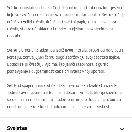
Set kupaonskih dodataka Grid elegantno je i funkcionalno rješenje
koje se savršeno uklapa u svaku modernu kupaonicu. Set uključuje
držač za veliki ručnik, držač za toaletni papir, kuku i prsten za
ručnik, stvarajući skladnu i modernu cjelinu za svakodnevnu
uporabu.
Svi su elementi izrađeni od izdržljivog metala, otpornog na vlagu i
koroziju, zahvaljujući čemu dugo zadržavaju svoj estetski izgled.
Dodaci se pričvršćuju vijcima, što jamči stabilnost, sigurno
postavljanje i dugotrajnost čak i pri intenzivnoj uporabi.
Set Grid spaja minimalistički dizajn i vrhunsku kvalitetu izrade.
Jednostavne geometrijske linije i dekorativno žljebljenje savršeno
se uklapaju i u klasične i u moderne interijere. Idealan je izbor za
one koji cijene urednost, funkcionalnost i bezvremenski stil.
Svojstva