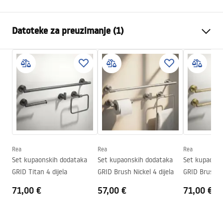
Boja
Četkana bakar
Datoteke za preuzimanje (1)
Materijal
Metal
Način montaže
Na vijke
Jamstveni uvjeti
Serija
Grid
Warranty_Terms_and_Conditions_Accessories_-_24.pdf
Jamstvo
24 mjeseca
Rea
Rea
Rea
Set kupaonskih dodataka
Set kupaonskih dodataka
Set kupaonsk
GRID Titan 4 dijela
GRID Brush Nickel 4 dijela
GRID Brush Go
71,00 €
57,00 €
71,00 €