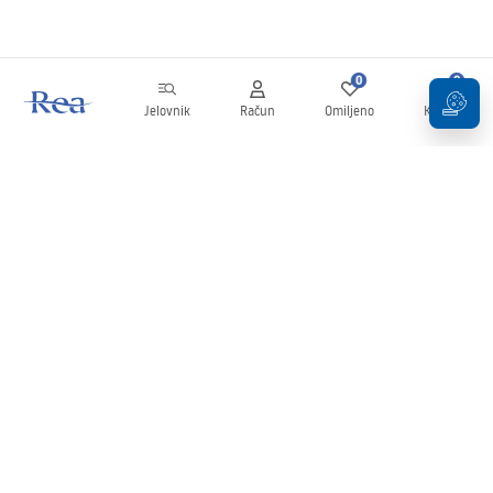
0
0
Jelovnik
Račun
Omiljeno
Košarica
Newsletter
Budite u tijeku s novostima i promocijama!
Prijavi se
Unošenjem i potvrđivanjem svojih podataka pristajete na primanje
newslettera prema uvjetima navedenim u
Pravilima
.