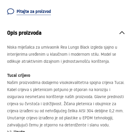
Pitajte za proizvod
Opis proizvoda
Niska miješalica za umivaonik Rea Lungo Black izgleda sjajno u
interijerima uređenim u klasičnom i modernom stilu. Model se
odlikuje atraktivnim dizajnom i jednostavnošću korištenja.
Tucai crijevo
Našim proizvodima dodajemo visokokvalitetna spojna crijeva Tucai.
Kabel crijeva s pletenicom potpuno je otporan na koroziju i
osigurava nesmetano korištenje naših proizvoda. Glavne prednosti
crijeva su čvrstoća i izdržljivost. Žičana pletenica i obujmice za
crijeva izrađeni su od nehrđajućeg čelika
AISI
304 debljine 0,2 mm.
Unutarnje crijevo izrađeno je od plastike u
EPDM
tehnologiji,
zahvaljujući čemu je otporno na deterdžente i slanu vodu.