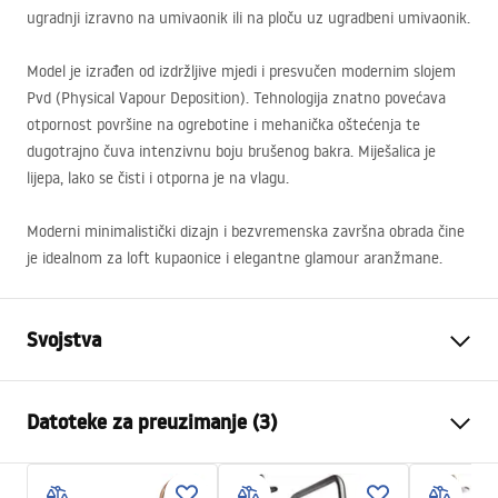
ugradnji izravno na umivaonik ili na ploču uz ugradbeni umivaonik.
Model je izrađen od izdržljive mjedi i presvučen modernim slojem
Pvd (Physical Vapour Deposition). Tehnologija znatno povećava
otpornost površine na ogrebotine i mehanička oštećenja te
dugotrajno čuva intenzivnu boju brušenog bakra. Miješalica je
lijepa, lako se čisti i otporna je na vlagu.
Moderni minimalistički dizajn i bezvremenska završna obrada čine
je idealnom za loft kupaonice i elegantne glamour aranžmane.
Svojstva
Vrsta slavine
Za umivaonik
Datoteke za preuzimanje (3)
Način montaže
Stojeća
Boja
Četkana bakar
Jamstveni uvjeti