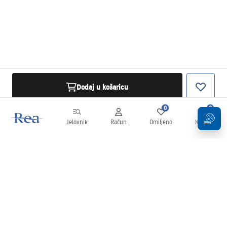
Dodaj u košaricu
0
0
Jelovnik
Račun
Omiljeno
Košarica
Newsletter
Budite u tijeku s novostima i promocijama!