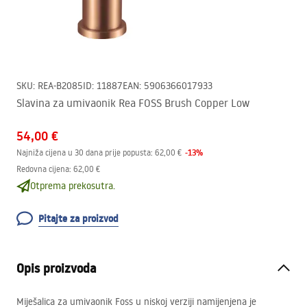
SKU
:
REA-B2085
ID
:
11887
EAN
:
5906366017933
Slavina za umivaonik Rea FOSS Brush Copper Low
54,00 €
-
13
%
Najniža cijena u 30 dana prije popusta:
62,00 €
Redovna cijena
:
62,00 €
Otprema prekosutra.
Pitajte za proizvod
Opis proizvoda
Miješalica za umivaonik Foss u niskoj verziji namijenjena je