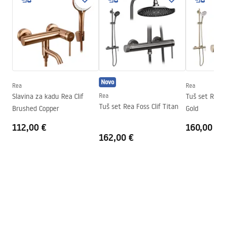
Vrsta izljevne cijevi
Fiksna
Warranty_Terms_and_Conditions_Faucets_-_5.pdf
Materijal
Mjed
Doseg izljeva
115
mm
Upute za montažu
Visina
205
mm
faucet.pdf
Tehnologija premazivanja
PVD
Novo
Promjer priključka
3/8 cola
Rea
Rea
Sigurnosne informacije
Slavina za kadu Rea Clif
Rea
Tuš set Rea F
Jamstvo
5 godina
Safety_Information_Faucets.pdf
Tuš set Rea Foss Clif Titan
Brushed Copper
Gold
112,00 €
160,00 €
162,00 €