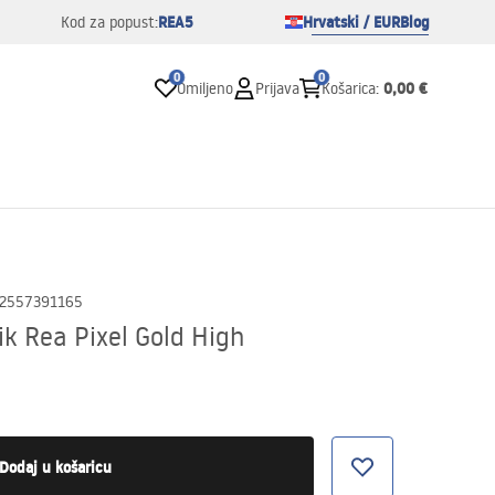
REA5
Hrvatski / EUR
Blog
Kod za popust:
0
0
0,00 €
Omiljeno
Prijava
Košarica
:
2557391165
k Rea Pixel Gold High
Dodaj u košaricu