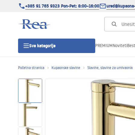
+385 91 765 9323 Pon-Pet: 8:00–16:00
ured@kupaona-
PREMIUM
Noviteti
Best
Sve kategorije
Početna stranica
Kupaonske slavine
Slavine, slavine za umivaonik
Tuš kabine
Tuš vrata
Tuš kade
Tuš Kanalice