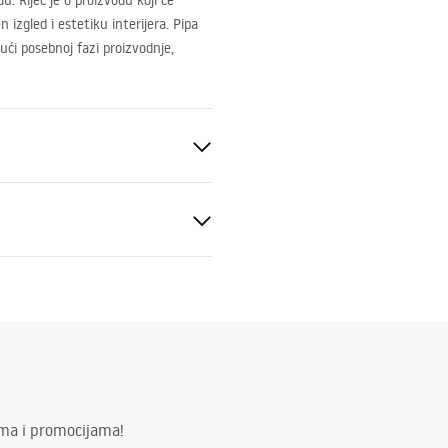
u. Riječ je o proizvodu koji će
 izgled i estetiku interijera. Pipa
ući posebnoj fazi proizvodnje,
ik
e za montažu
.pdf
ima i promocijama!