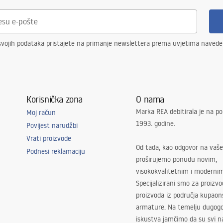
svojih podataka pristajete na primanje newslettera prema uvjetima naved
Korisnička zona
O nama
Marka REA debitirala je na po
Moj račun
1993. godine.
Povijest narudžbi
Vrati proizvode
Od tada, kao odgovor na vaše
Podnesi reklamaciju
proširujemo ponudu novim,
visokokvalitetnim i moderni
Specijalizirani smo za proizv
proizvoda iz područja kupaon
armature. Na temelju dugogo
iskustva jamčimo da su svi na