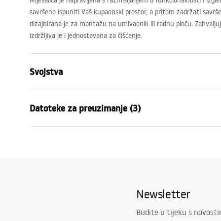
Miješalica je napravljena s razmišljanjem o funkcionalnosti i izgled
savršeno ispuniti Vaš kupaonski prostor, a pritom zadržati savršen
dizajnirana je za montažu na umivaonik ili radnu ploču. Zahvaljuj
izdržljiva je i jednostavana za čišćenje.
Svojstva
Vrsta slavine
Za umivaon
Datoteke za preuzimanje (3)
Način montaže
Stojeća
Boja
Zlatni
Jamstveni uvjeti
Vrsta izljevne cijevi
Fiksna
Uput
Warranty_Terms_and_Conditions_
faucet
Materijal
Mjed
Faucets_-_5.pdf
Doseg izljeva
115
mm
Newsletter
Visina
275
mm
Sigurnosne informacije
Tehnologija premazivanja
PVD
Safety_Information_Faucets.pdf
Budite u tijeku s novost