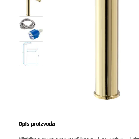
WC školjke
Umivaonici
Kade i paravani
Miješalice, pipe, slavine
Tuševi
Kuhinja
Pribor i kupaonski namještaj
Opis proizvoda