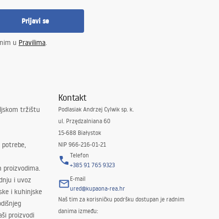
Prijavi se
enim u
Pravilima
.
Kontakt
ljskom tržištu
Podlasiak Andrzej Cylwik sp. k.
ul. Przędzalniana 60
15-688 Białystok
 potrebe,
NIP 966-216-01-21
Telefon
+385 91 765 9323
m proizvodima.
E-mail
odnju i uvoz
ured@kupaona-rea.hr
ske i kuhinjske
Naš tim za korisničku podršku dostupan je radnim
dišnjeg
danima između:
ši proizvodi