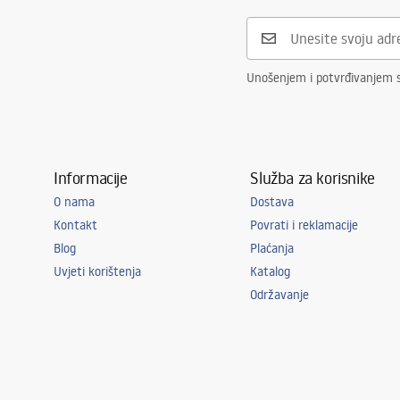
Promjer priključka
3/8 cola
Jamstvo
5 godina
Unošenjem i potvrđivanjem 
Informacije
Služba za korisnike
O nama
Dostava
Kontakt
Povrati i reklamacije
Blog
Plaćanja
Uvjeti korištenja
Katalog
Održavanje