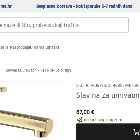
rea.hr
Besplatna Dostava - Rok isporuke 5-7 radnih dana
seller
Rasprodaja
O nama
Kontakt
Slavina za umivaonik Rea Pixel Gold High
SKU
:
REA-B6215
ID
:
9485
EAN
:
590
Slavina za umivaoni
67,00 €
product:shipping.zero