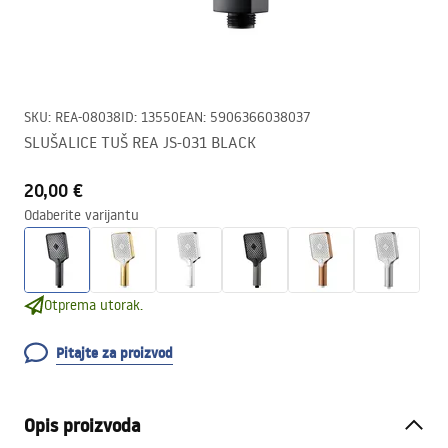
SKU
:
REA-08038
ID
:
13550
EAN
:
5906366038037
SLUŠALICE TUŠ REA JS-031 BLACK
20,00 €
Odaberite varijantu
Otprema utorak.
Pitajte za proizvod
Opis proizvoda