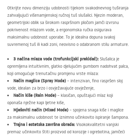
Otkrijte novu dimenziju udobnosti tijekom svakodnevnog tuširanja
zahvaljujući višenamjenskoj ručnoj tuš slušalici. Njezin moderan,
geometrijski oblik sa širokom raspršnom pločom jamči izvrsnu
pokrivenost mlazom vode, a ergonomska ručka osigurava
maksimalnu udobnost uporabe. To je idealna dopuna svakoj
suvremenoj tuš ili kadi zoni, neovisno o odabranom stilu armature.
3 načina mlaza vode (trofunkcijski prekidač):
Slušalica je
opremljena intuitivnim, glatko djelujućim gumbom nadohvat palca,
koji omogućuje trenutačnu promjenu vrste mlaza:
Način maglice (Spray Mode)
– intenzivan, fino raspršen sloj
vode, idealan za brzo i osvježavajuće osvježenje,
Način kiše (Rain Mode)
– klasičan, opuštajući mlaz koji
oponaša nježne kapi ljetne kiše,
Mješoviti način (Mixed Mode)
– spojena snaga kiše i maglice
za maksimalnu udobnost te iznimno učinkovito ispiranje šampona.
Trajna i estetska završna obrada:
Visokokvalitetni vanjski
premaz učinkovito štiti proizvod od korozije i ogrebotina, jamčeći