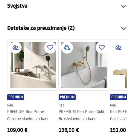
Svojstva
Boja
Crn
Datoteke za preuzimanje (2)
Materijal
Plastika, ABS
Način montaže
Na vijke
Pielęgnacja
Širina
110
mm
Pielęgnacja.pdf
Visina
245
mm
Jamstvo
24 mjeseca
Jamstveni uvjeti
Warranty_Terms_and_Conditions_Accessories_-_24.pdf
PREMIUM
PREMIUM
PREMIUM
Rea
Rea
Rea
PREMIUM Rea Prime
PREMIUM Rea Prime Gold
Rea PREMIUM
Chrome slavina za kadu
Brushslavina za kadu
Gold slavina 
109,00 €
138,00 €
151,00 €