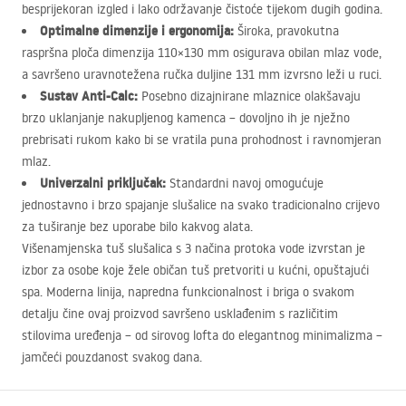
besprijekoran izgled i lako održavanje čistoće tijekom dugih godina.
Optimalne dimenzije i ergonomija:
Široka, pravokutna
raspršna ploča dimenzija 110×130 mm osigurava obilan mlaz vode,
a savršeno uravnotežena ručka duljine 131 mm izvrsno leži u ruci.
Sustav Anti-Calc:
Posebno dizajnirane mlaznice olakšavaju
brzo uklanjanje nakupljenog kamenca – dovoljno ih je nježno
prebrisati rukom kako bi se vratila puna prohodnost i ravnomjeran
mlaz.
Univerzalni priključak:
Standardni navoj omogućuje
jednostavno i brzo spajanje slušalice na svako tradicionalno crijevo
za tuširanje bez uporabe bilo kakvog alata.
Višenamjenska tuš slušalica s 3 načina protoka vode izvrstan je
izbor za osobe koje žele običan tuš pretvoriti u kućni, opuštajući
spa. Moderna linija, napredna funkcionalnost i briga o svakom
detalju čine ovaj proizvod savršeno usklađenim s različitim
stilovima uređenja – od sirovog lofta do elegantnog minimalizma –
jamčeći pouzdanost svakog dana.