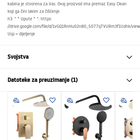
kabina je stvorena za Vas. Ovaj proizvod ima premaz Easy Clean
koji ga čini lakim za čišćenje.
h3. “ * Upute * “: https:
//drive.google.com/file/d/1vGQ1RnHu02n80_5077qTVURm3f1lJdhk/vie
Usp = dijeljenje
Svojstva
Dimenzije (vrata x vrata)
100x100
Datoteke za preuzimanje (1)
Boja
Black
Tip kabine
Ugao
shower manual
Boja stakla
Transparent 6mm
shower manual.pdf
Način otvaranja
obostrano sklopivi
Montaža
Na tuš kadi ili podu
Visina (mm)
1900
mm