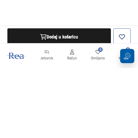
Dodaj u košaricu
0
0
Jelovnik
Račun
Omiljeno
Košarica
Newsletter
Budite u tijeku s novostima i promocijama!
Prijavi se