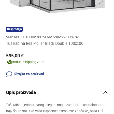
Rasprodaja
SKU
:
KPL-K12013
ID
:
8975
EAN
:
5902557398782
Tuš kabina Rea Molier Black Double 100x100
595,00 €
product:shipping.zero
Pitajte za proizvod
Opis proizvoda
Tuš kabina jednostavnog, elegantnog dizajna i funkcionalnosti na
najvišoj razini. Ako vaša kupaonica treba ove značajke, naša tuš