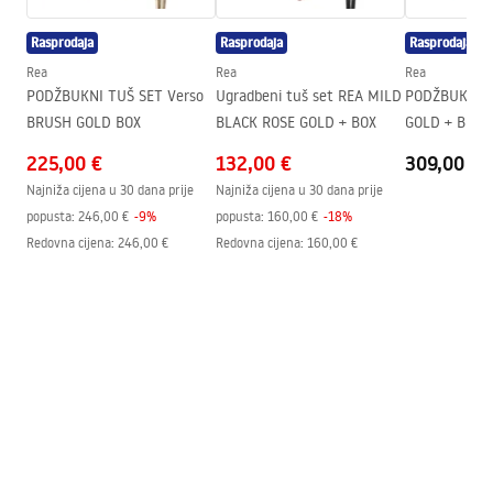
Smjer kabine
Univerzalan
Rasprodaja
Rasprodaja
Rasprodaja
Jamstvo
24 mjeseca
Rea
Rea
Rea
Premaz Easy Clean
Da, s obje strane stakla
PODŽBUKNI TUŠ SET Verso
Ugradbeni tuš set REA MILD
PODŽBUKNI 
BRUSH GOLD BOX
BLACK ROSE GOLD + BOX
GOLD + BOX
225,00 €
132,00 €
309,00 €
Najniža cijena u 30 dana prije
Najniža cijena u 30 dana prije
popusta:
246,00 €
-
9
%
popusta:
160,00 €
-
18
%
Redovna cijena
:
246,00 €
Redovna cijena
:
160,00 €