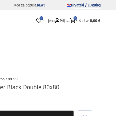
REA5
Hrvatski / EUR
Blog
Kod za popust:
0
0
0,00 €
Omiljeno
Prijava
Košarica
:
2557386550
ier Black Double 80x80