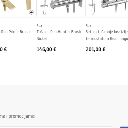
trane stakla
Rea
Rea
t Rea Prime Brush
Tuš set Rea Hunter Brush
Set za tuširanje bez izlj
Nickel
termostatom Rea Lungo
Chrome
0 €
146,00 €
201,00 €
ima i promocijama!