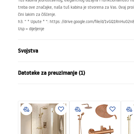
Tuš kabina jednostavnog, elegantnog dizajna i funkcionalnosti na
treba ove značajke, naša tuš kabina je stvorena za Vas. Ovaj pro
čini lakim za čišćenje.
h3. “ * Upute * “: https: //drive.google.com/file/d/1vGQ1RnHu
Usp = dijeljenje
Svojstva
Dimenzije (vrata x vrata)
80x80
Datoteke za preuzimanje (1)
Boja
Black
Tip kabine
Ugao
shower manual
Boja stakla
Transpare
shower manual.pdf
Način otvaranja
obostrano sk
Montaža
Na tuš kadi 
Visina (mm)
1900
mm
Smjer kabine
Univerzalan