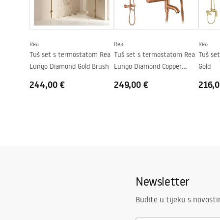
Jamstvo
24 mjeseca
Premaz Easy Clean
Da, s obje s
Rea
Rea
Rea
Tuš set s termostatom Rea
Tuš set s termostatom Rea
Tuš se
Lungo Diamond Gold Brush
Lungo Diamond Copper
Gold
Brush
244,00 €
249,00 €
216,0
Newsletter
Budite u tijeku s novost