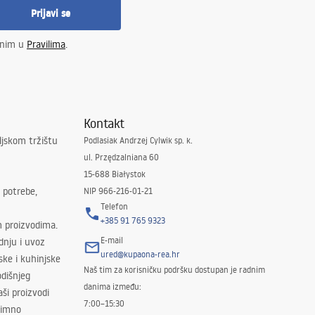
Prijavi se
enim u
Pravilima
.
Kontakt
ljskom tržištu
Podlasiak Andrzej Cylwik sp. k.
ul. Przędzalniana 60
15-688 Białystok
 potrebe,
NIP 966-216-01-21
Telefon
+385 91 765 9323
m proizvodima.
E-mail
odnju i uvoz
ured@kupaona-rea.hr
ske i kuhinjske
Naš tim za korisničku podršku dostupan je radnim
dišnjeg
danima između:
ši proizvodi
7:00–15:30
znimno