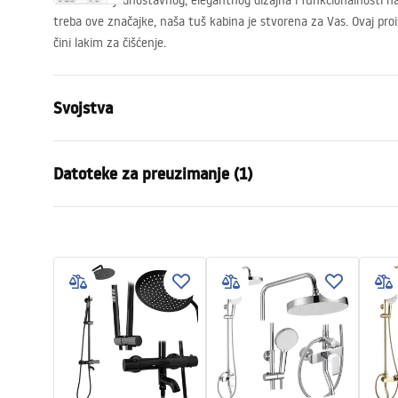
Tuš kabina jednostavnog, elegantnog dizajna i funkcionalnosti na
treba ove značajke, naša tuš kabina je stvorena za Vas. Ovaj pro
čini lakim za čišćenje.
Svojstva
Dimenzije (vrata x fiksna stijenka)
130x80
Datoteke za preuzimanje (1)
Boja
Brushed Gol
Tip kabine
Ugao
Manual
Boja stakla
Transpare
Instrukcja Kabiny Montana.pdf
Način otvaranja
klizni
Montaža
Na tuš kadi 
Visina (mm)
2005
mm
Smjer kabine
Univerzalan
Jamstvo
24 mjeseca