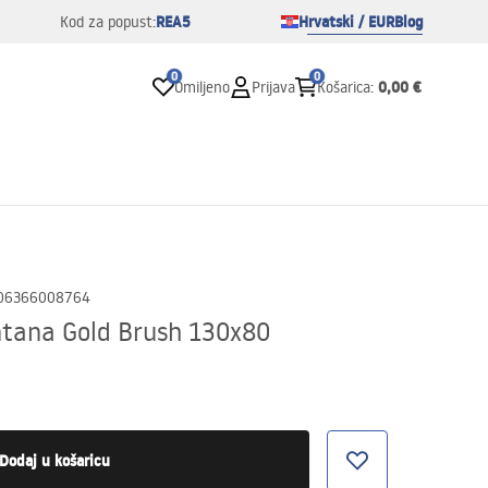
REA5
Hrvatski / EUR
Blog
Kod za popust:
0
0
0,00 €
Omiljeno
Prijava
Košarica
:
06366008764
tana Gold Brush 130x80
Dodaj u košaricu