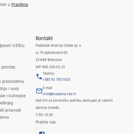
enim u
Pravilima
.
Kontakt
ljskom tržištu
Podlasiak Andrzej Cylwik sp. k.
ul. Przędzalniana 60
15-688 Białystok
 potrebe,
NIP 966-216-01-21
Telefon
+385 91 765 9323
m proizvodima.
E-mail
odnju i uvoz
ured@kupaona-rea.hr
ske i kuhinjske
Naš tim za korisničku podršku dostupan je radnim
dišnjeg
danima između:
ši proizvodi
7:00–15:30
znimno
Pratite nas