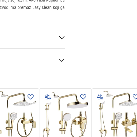
 najvišoj razini. Ako vaša kupaonica
izvod ima premaz Easy Clean koji ga
d
nt 6mm
ili podu