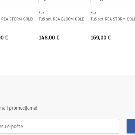
j strani stakla.
Rea
Rea
t REA STORM GOLD
Tuš set REA BLOOM GOLD
Tuš set REA STORM GOL
00 €
148,00 €
169,00 €
ima i promocijama!