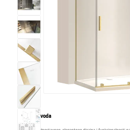
WC školjke
Umivaonici
Kade i paravani
Miješalice, pipe, slavine
Tuševi
Kuhinja
Pribor i kupaonski namještaj
Opis proizvoda