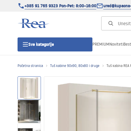
+385 91 765 9323 Pon-Pet: 8:00–16:00
ured@kupaona-
PREMIUM
Noviteti
Best
Sve kategorije
Početna stranica
Tuš kabine 90x90, 80x80 i druge
Tuš kabina REA
Tuš kabine
Tuš vrata
Tuš kade
Tuš Kanalice