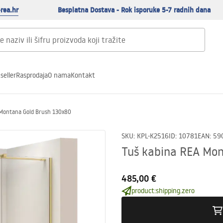
rea.hr
Besplatna Dostava - Rok isporuke 5-7 radnih dana
seller
Rasprodaja
O nama
Kontakt
 Montana Gold Brush 130x80
SKU
:
KPL-K2516
ID
:
10781
EAN
:
59
Tuš kabina REA Mon
485,00 €
product:shipping.zero