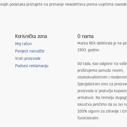
svojih podataka pristajete na primanje newslettera prema uvjetima naved
Korisnička zona
O nama
Marka REA debitirala je na po
Moj račun
1993. godine.
Povijest narudžbi
Vrati proizvode
Od tada, kao odgovor na vaše
Podnesi reklamaciju
proširujemo ponudu novim,
visokokvalitetnim i moderni
Specijalizirani smo za proizv
proizvoda iz područja kupaon
armature. Na temelju dugogo
iskustva jamčimo da su svi na
100% sigurni za zdravlje i i
funkcionalni.