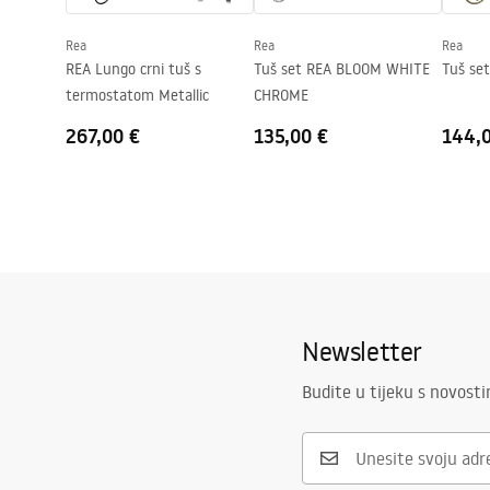
Premaz Easy Clean
Da, na jedno
Rea
Rea
Rea
REA Lungo crni tuš s
Tuš set REA BLOOM WHITE
Tuš se
termostatom Metallic
CHROME
267,00 €
135,00 €
144,
Newsletter
Budite u tijeku s novost