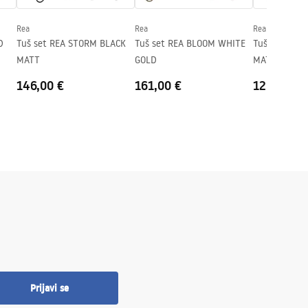
Rea
Rea
Rea
D
Tuš set REA STORM BLACK
Tuš set REA BLOOM WHITE
Tuš set REA
MATT
GOLD
MATT
146,00 €
161,00 €
125,00 €
Prijavi se