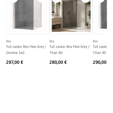
Način montaže
Nadžbukni
Safety_Information_Shower_set.pdf
Podešavanje visine
Da
Min. visina
890
mm
Jamstveni uvjeti
Max. visina
1240
mm
Warranty_Terms_and_Conditions_Faucets_-_5.pdf
Izljev za kadu
Ne
Podešavanje tlaka
Da
Rea
Rea
Rea
Upute za montažu
Tuš zaslon Rea Flexi Grey /
Tuš zaslon Rea Flexi Grey /
Tuš zaslon Re
Sustav Anti-Calc
Da
shower_set.pdf
Chrome 140
Titan 80
Titan 90
Tehnologija premazivanja
PVD
297,00 €
280,00 €
290,00 €
Razmak priključaka
150
mm
Jamstvo
5 godina