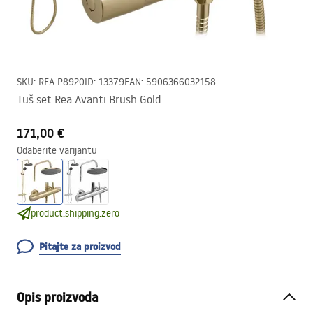
SKU
:
REA-P8920
ID
:
13379
EAN
:
5906366032158
Tuš set Rea Avanti Brush Gold
171,00 €
Odaberite varijantu
product:shipping.zero
Pitajte za proizvod
Opis proizvoda