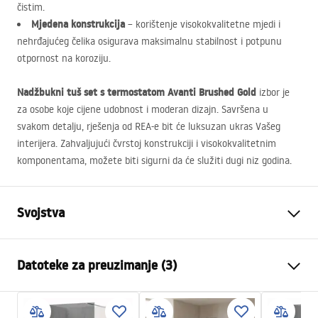
čistim.
Mjedena konstrukcija
– korištenje visokokvalitetne mjedi i
nehrđajućeg čelika osigurava maksimalnu stabilnost i potpunu
otpornost na koroziju.
Nadžbukni tuš set s termostatom Avanti Brushed Gold
izbor je
za osobe koje cijene udobnost i moderan dizajn. Savršena u
svakom detalju, rješenja od
REA
-e bit će luksuzan ukras Vašeg
interijera. Zahvaljujući čvrstoj konstrukciji i visokokvalitetnim
komponentama, možete biti sigurni da će služiti dugi niz godina.
Svojstva
Boja
Četkano zlato
Datoteke za preuzimanje (3)
Materijal
Mjed, ABS
Vrsta slavine
Termostatska
Sigurnosne informacije