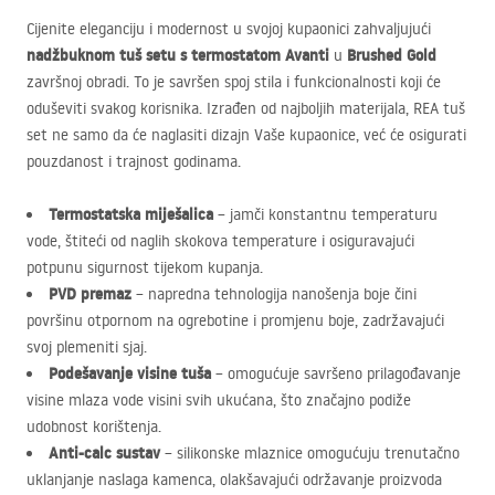
Cijenite eleganciju i modernost u svojoj kupaonici zahvaljujući
nadžbuknom tuš setu s termostatom Avanti
Brushed Gold
u
završnoj obradi. To je savršen spoj stila i funkcionalnosti koji će
oduševiti svakog korisnika. Izrađen od najboljih materijala,
REA
tuš
set ne samo da će naglasiti dizajn Vaše kupaonice, već će osigurati
pouzdanost i trajnost godinama.
Termostatska miješalica
– jamči konstantnu temperaturu
vode, štiteći od naglih skokova temperature i osiguravajući
potpunu sigurnost tijekom kupanja.
PVD
premaz
– napredna tehnologija nanošenja boje čini
površinu otpornom na ogrebotine i promjenu boje, zadržavajući
svoj plemeniti sjaj.
Podešavanje visine tuša
– omogućuje savršeno prilagođavanje
visine mlaza vode visini svih ukućana, što značajno podiže
udobnost korištenja.
Anti-calc sustav
– silikonske mlaznice omogućuju trenutačno
uklanjanje naslaga kamenca, olakšavajući održavanje proizvoda