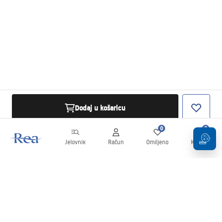
Dodaj u košaricu
0
0
Jelovnik
Račun
Omiljeno
Košarica
Newsletter
Budite u tijeku s novostima i promocijama!