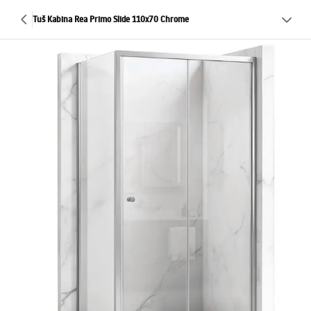
Tuš Kabina Rea Primo Slide 110x70 Chrome