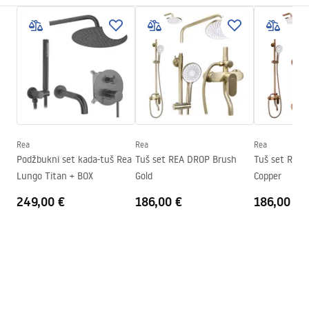
Boja
Chrome
Warunki bezpieczeństwa
Tip kabine
Ugao
WARUNKI BEZPIECZENSTWA KABINY DRZWI
Boja stakla
Transparent 4mm
PARAWANY.pdf
Način otvaranja
klizni
Seria
Primo
Upute za montažu
Montaža
Na tuš kadi ili podu
Kabina Primo Slide.pdf
Visina (mm)
1900
mm
Rea
Rea
Rea
Smjer kabine
Lijevo ili desno
Podžbukni set kada-tuš Rea
Tuš set REA DROP Brush
Tuš set REA
Tehnički crtež
Lungo Titan + BOX
Gold
Copper
Jamstvo
24 mjeseca
PRIMO SLIDE WITH SIDE PANEL.pdf
249,00 €
186,00 €
186,00 €
Premaz Easy Clean
Ne