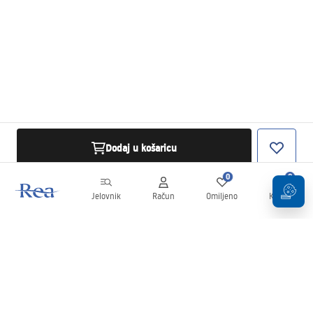
Dodaj u košaricu
0
0
Jelovnik
Račun
Omiljeno
Košarica
Newsletter
Budite u tijeku s novostima i promocijama!