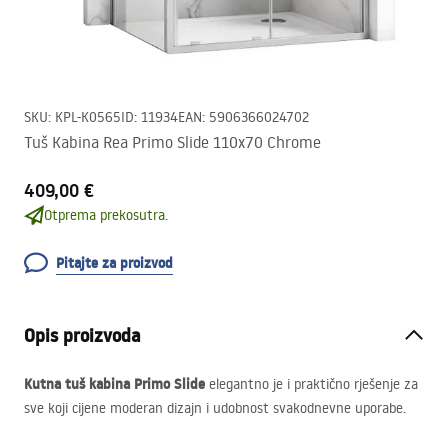
SKU
:
KPL-K0565
ID
:
11934
EAN
:
5906366024702
Tuš Kabina Rea Primo Slide 110x70 Chrome
409,00 €
Otprema prekosutra.
Pitajte za proizvod
Opis proizvoda
Kutna tuš kabina Primo Slide
elegantno je i praktično rješenje za
sve koji cijene moderan dizajn i udobnost svakodnevne uporabe.