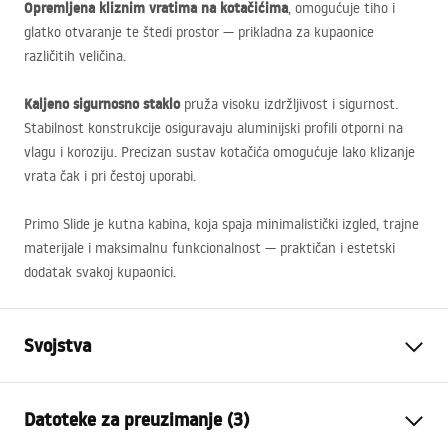
Opremljena kliznim vratima na kotačićima
, omogućuje tiho i
glatko otvaranje te štedi prostor — prikladna za kupaonice
različitih veličina.
Kaljeno sigurnosno staklo
pruža visoku izdržljivost i sigurnost.
Stabilnost konstrukcije osiguravaju aluminijski profili otporni na
vlagu i koroziju. Precizan sustav kotačića omogućuje lako klizanje
vrata čak i pri čestoj uporabi.
Primo Slide je kutna kabina, koja spaja minimalistički izgled, trajne
materijale i maksimalnu funkcionalnost — praktičan i estetski
dodatak svakoj kupaonici.
Svojstva
Dimenzije (vrata x fiksna
110x70
Datoteke za preuzimanje (3)
stijenka)