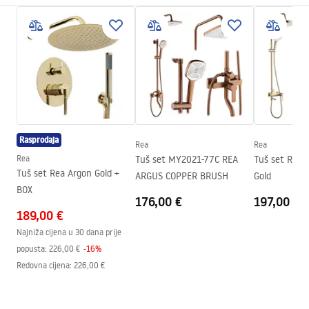
Boja
Chrome
Warunki bezpieczeństwa
Tip kabine
Ugao
WARUNKI BEZPIECZENSTWA KABINY DRZWI
Boja stakla
Transparent 4mm
PARAWANY.pdf
Način otvaranja
klizni
Seria
Primo
Upute za montažu
Montaža
Na tuš kadi ili podu
Kabina Primo Slide.pdf
Visina (mm)
1900
mm
Rasprodaja
Rea
Rea
Smjer kabine
Lijevo ili desno
Rea
Tuš set MY2021-77C REA
Tuš set REA 
Tehnički crtež
Tuš set Rea Argon Gold +
ARGUS COPPER BRUSH
Gold
Jamstvo
24 mjeseca
PRIMO SLIDE WITH SIDE PANEL.pdf
BOX
176,00 €
197,00 €
Premaz Easy Clean
Ne
189,00 €
Najniža cijena u 30 dana prije
popusta:
226,00 €
-
16
%
Redovna cijena
:
226,00 €