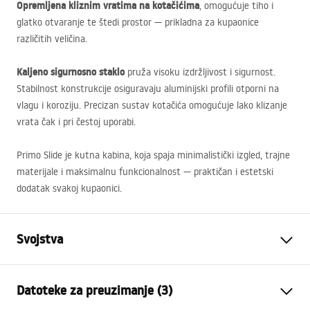
Opremljena kliznim vratima na kotačićima
, omogućuje tiho i
glatko otvaranje te štedi prostor — prikladna za kupaonice
različitih veličina.
Kaljeno sigurnosno staklo
pruža visoku izdržljivost i sigurnost.
Stabilnost konstrukcije osiguravaju aluminijski profili otporni na
vlagu i koroziju. Precizan sustav kotačića omogućuje lako klizanje
vrata čak i pri čestoj uporabi.
Primo Slide je kutna kabina, koja spaja minimalistički izgled, trajne
materijale i maksimalnu funkcionalnost — praktičan i estetski
dodatak svakoj kupaonici.
Svojstva
Dimenzije (vrata x fiksna
110x80
Datoteke za preuzimanje (3)
stijenka)