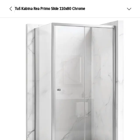
Tuš Kabina Rea Primo Slide 110x80 Chrome