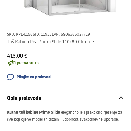
SKU
:
KPL-K1565
ID
:
11935
EAN
:
5906366024719
Tuš Kabina Rea Primo Slide 110x80 Chrome
413,00 €
Otprema sutra.
Pitajte za proizvod
Opis proizvoda
Kutna tuš kabina Primo Slide
elegantno je i praktično rješenje za
sve koji cijene moderan dizajn i udobnost svakodnevne uporabe.