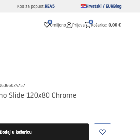
REA5
Hrvatski / EUR
Blog
Kod za popust:
0
0
0,00 €
Omiljeno
Prijava
Košarica
:
06366024757
mo Slide 120x80 Chrome
Dodaj u košaricu