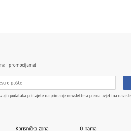
ima i promocijama!
svojih podataka pristajete na primanje newslettera prema uvjetima naved
Korisnička zona
O nama