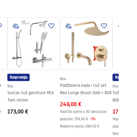
Rasprodaja
Rasprodaja
Rea
A
Podžbukna kada i tuš set
Rea
Rea
Sustav tuš garniture REA
Rea Lungo Brush Gold + BOX
Tuš set s te
Tom chrom
ROB Black
249,00 €
173,00 €
179,00 €
e
Najniža cijena u 30 dana prije
popusta:
258,00 €
-
3
%
Najniža cijena 
Redovna cijena
:
288,00 €
popusta:
248,0
Redovna cijena