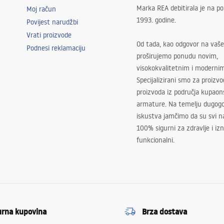
Marka REA debitirala je na po
Moj račun
1993. godine.
Povijest narudžbi
Vrati proizvode
Od tada, kao odgovor na vaše
Podnesi reklamaciju
proširujemo ponudu novim,
visokokvalitetnim i moderni
Specijalizirani smo za proizv
proizvoda iz područja kupaon
armature. Na temelju dugogo
iskustva jamčimo da su svi na
100% sigurni za zdravlje i i
funkcionalni.
urna kupovina
Brza dostava