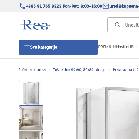
+385 91 765 9323 Pon-Pet: 8:00–16:00
ured@kupaona-
PREMIUM
Noviteti
Best
Sve kategorije
Početna stranica
Tuš kabine 90x90, 80x80 i druge
Pravokutna tuš
Tuš kabine
Tuš vrata
Tuš kade
Tuš Kanalice