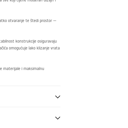
a sve koji cijene moderan dizajn i
latko otvaranje te štedi prostor —
Stabilnost konstrukcije osiguravaju
otačića omogućuje lako klizanje vrata
jne materijale i maksimalnu