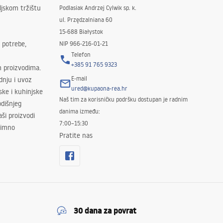
ljskom tržištu
Podlasiak Andrzej Cylwik sp. k.
ul. Przędzalniana 60
15-688 Białystok
 potrebe,
NIP 966-216-01-21
Telefon
+385 91 765 9323
m proizvodima.
E-mail
odnju i uvoz
ured@kupaona-rea.hr
ske i kuhinjske
Naš tim za korisničku podršku dostupan je radnim
dišnjeg
danima između:
ši proizvodi
7:00–15:30
znimno
Pratite nas
30 dana za povrat