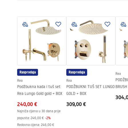
Tip kabine
Ugao
Warunki bezpieczeństwa
Boja stakla
Transpare
Uput
WARUNKI BEZPIECZENSTWA
Kabina
Način otvaranja
klizni
KABINY DRZWI PARAWANY.pdf
Seria
Primo
Montaža
Na tuš kadi 
Tehnički crtež
Visina (mm)
1900
mm
PRIMO SLIDE WITH SIDE PANEL.pdf
Smjer kabine
Lijevo ili de
Jamstvo
24 mjeseca
Rasprodaja
Rasprodaja
Rea
Premaz Easy Clean
Ne
PODŽB
Rea
Rea
Podžbukna kada i tuš set
PODŽBUKNI TUŠ SET LUNGO
Rea Lungo Gold gold + BOX
GOLD + BOX
304,
240,00 €
309,00 €
Najniža cijena u 30 dana prije
popusta:
246,00 €
-
2
%
Redovna cijena
:
246,00 €