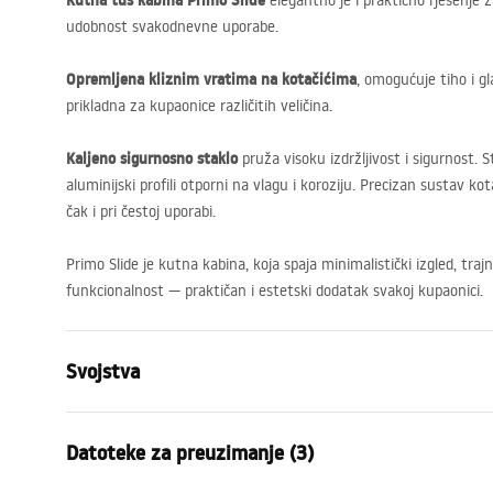
Kutna tuš kabina Primo Slide
elegantno je i praktično rješenje z
udobnost svakodnevne uporabe.
Opremljena kliznim vratima na kotačićima
, omogućuje tiho i g
prikladna za kupaonice različitih veličina.
Kaljeno sigurnosno staklo
pruža visoku izdržljivost i sigurnost. 
aluminijski profili otporni na vlagu i koroziju. Precizan sustav k
čak i pri čestoj uporabi.
Primo Slide je kutna kabina, koja spaja minimalistički izgled, tra
funkcionalnost — praktičan i estetski dodatak svakoj kupaonici.
Svojstva
Dimenzije (vrata x fiksna stijenka)
120x80
Datoteke za preuzimanje (3)
Boja
Chrome