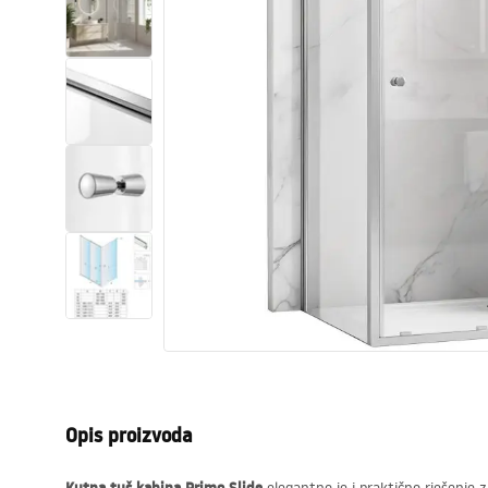
WC školjke
Umivaonici
Kade i paravani
Miješalice, pipe, slavine
Tuševi
Kuhinja
Pribor i kupaonski namještaj
Opis proizvoda