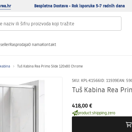
rea.hr
Besplatna Dostava - Rok isporuke 5-7 radnih dana
seller
Rasprodaja
O nama
Kontakt
 kabina
Tuš Kabina Rea Primo Slide 120x80 Chrome
SKU
:
KPL-K1566
ID
:
11939
EAN
:
59
Tuš Kabina Rea Pri
418,00 €
product:shipping.zero