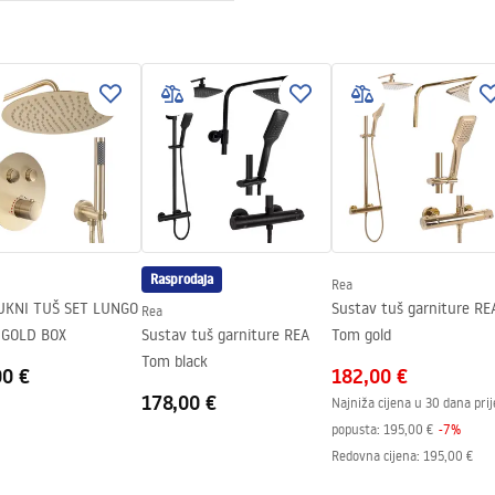
nt 4mm
e za montažu
 Primo Slide.pdf
ili podu
sno
Rasprodaja
Rea
UKNI TUŠ SET LUNGO
Sustav tuš garniture RE
Rea
BRUSH GOLD BOX
Sustav tuš garniture REA
Tom gold
Tom black
00 €
182,00 €
178,00 €
Najniža cijena u 30 dana prij
popusta:
195,00 €
-
7
%
Redovna cijena
:
195,00 €