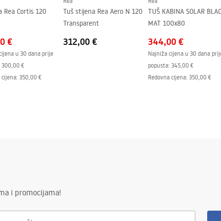
Rea
Rea
a Rea Cortis 120
Tuš stijena Rea Aero N 120
TUŠ KABINA SOLAR BLA
Transparent
MAT 100x80
0 €
312,00 €
344,00 €
cijena u 30 dana prije
Najniža cijena u 30 dana prij
300,00 €
popusta:
345,00 €
cijena
:
350,00 €
Redovna cijena
:
350,00 €
ima i promocijama!