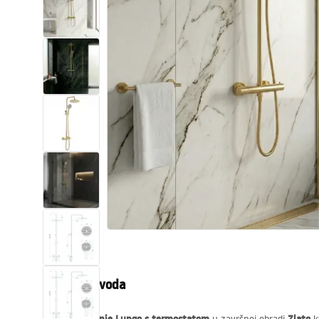
WC školjke
Umivaonici
Kade i paravani
Miješalice, pipe, slavine
Tuševi
Kuhinja
Pribor i kupaonski namještaj
Opis proizvoda