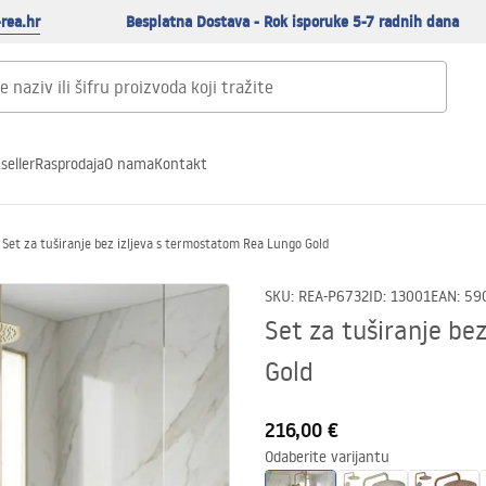
rea.hr
Besplatna Dostava - Rok isporuke 5-7 radnih dana
seller
Rasprodaja
O nama
Kontakt
Set za tuširanje bez izljeva s termostatom Rea Lungo Gold
SKU
:
REA-P6732
ID
:
13001
EAN
:
59
Set za tuširanje be
Gold
216,00 €
Odaberite varijantu