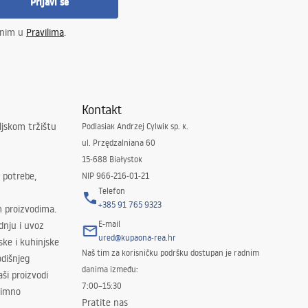
Prijavi se
enim u
Pravilima
.
Kontakt
ljskom tržištu
Podlasiak Andrzej Cylwik sp. k.
ul. Przędzalniana 60
15-688 Białystok
 potrebe,
NIP 966-216-01-21
Telefon
+385 91 765 9323
m proizvodima.
E-mail
odnju i uvoz
ured@kupaona-rea.hr
ske i kuhinjske
Naš tim za korisničku podršku dostupan je radnim
dišnjeg
danima između:
ši proizvodi
7:00–15:30
znimno
Pratite nas