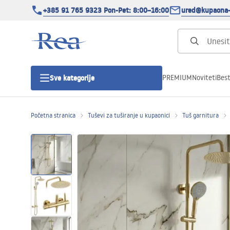
+385 91 765 9323 Pon-Pet: 8:00–16:00
ured@kupaona-
PREMIUM
Noviteti
Best
Sve kategorije
Početna stranica
Tuševi za tuširanje u kupaonici
Tuš garnitura
Tuš kabine
Tuš vrata
Tuš kade
Tuš Kanalice