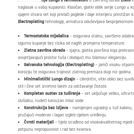
Set za tuširanje Lungo s termostatom
Zlato
u završnoj obradi
kv
naglasak u vašoj kupaonici. Klasičan, glatki oblik serije Lungo u 
sjajem stvara set koji privlači poglede i daje interijeru prestižan 
Electroplating
tehnologiji, armatura oduševljava besprijekornom
Termostatska miješalica
– osigurava stalnu, savršeno odabr
sigurno kupanje bez rizika od naglih promjena temperature.
Zlatna završna obrada
– sjajna, glatka površina koja prekrasno
osvjetljavajući prostor tuša i dodajući mu Glamour eleganciju.
Galvanska tehnologija (Electroplating)
– jamči visoku otporn
koroziju te osigurava trajnost zlatnog premaza dugi niz godina.
Minimalistički Lungo dizajn
– cilindrični, vitki oblici bez su
stil i čine set iznimno lakim za održavanje čistoće.
Kompletan sustav za tuširanje
– set uključuje veliku, ultra-
slušalicu, nudeći luksuzan mlaz vode.
Konstrukcija bez izljeva
– namijenjen ugradnji u tuš kabinu,
pružajući moderan i lagan izgled cijelom uređenju.
Čvrsti materijali
– tijelo izrađeno od visokokvalitetnog mjedi
potpunu nepropusnost i rad bez kvarova.