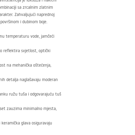
intesencija je luksuza i nakitni
kombinaciji sa zrcalnim zlatnim
karakter. Zahvaljujući naprednoj
 površinom i dubinom boje.
anu temperaturu vode, jamčeći
 reflektira svjetlost, optički
ost na mehanička oštećenja,
višnih detalja naglašavaju moderan
tanku ružu tuša i odgovarajuću tuš
 set zauzima minimalno mjesta,
 i keramička glava osiguravaju