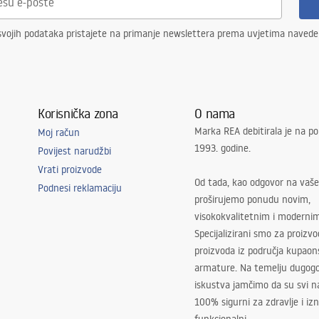
svojih podataka pristajete na primanje newslettera prema uvjetima naved
Korisnička zona
O nama
Marka REA debitirala je na po
Moj račun
1993. godine.
Povijest narudžbi
Vrati proizvode
Od tada, kao odgovor na vaše
Podnesi reklamaciju
proširujemo ponudu novim,
visokokvalitetnim i moderni
Specijalizirani smo za proizv
proizvoda iz područja kupaon
armature. Na temelju dugogo
iskustva jamčimo da su svi na
100% sigurni za zdravlje i i