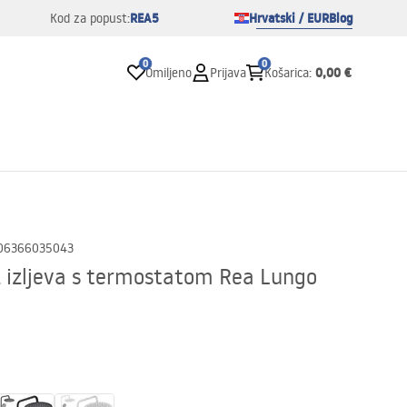
REA5
Hrvatski / EUR
Blog
Kod za popust:
0
0
0,00 €
Omiljeno
Prijava
Košarica
:
06366035043
z izljeva s termostatom Rea Lungo