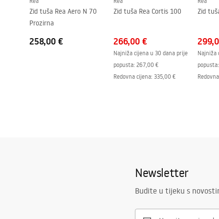
Rea
Rea
Rea
Razmak priključaka
150
mm
Zid tuša Rea Aero N 70
Zid tuša Rea Cortis 100
Zid tuš
Model
LUNGO
Prozirna
Jamstvo
24 mjeseca
258,00 €
266,00 €
299,0
Najniža cijena u 30 dana prije
Najniža 
popusta:
267,00 €
popusta:
Redovna cijena
:
335,00 €
Redovna 
Newsletter
Budite u tijeku s novost