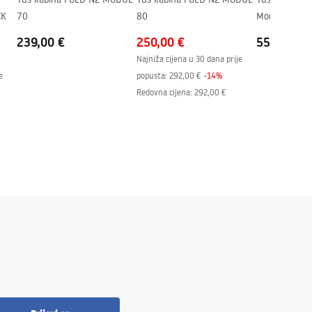
CK
70
80
Modularna C
239,00 €
250,00 €
552,00 €
Najniža cijena u 30 dana prije
e
popusta:
292,00 €
-
14
%
Redovna cijena
:
292,00 €