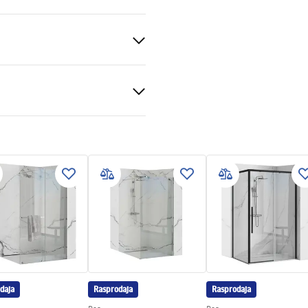
ka
veni uvjeti
nty_Terms_and_Conditions_
s_-_5.pdf
gnacja
nacja.pdf
daja
Rasprodaja
Rasprodaja