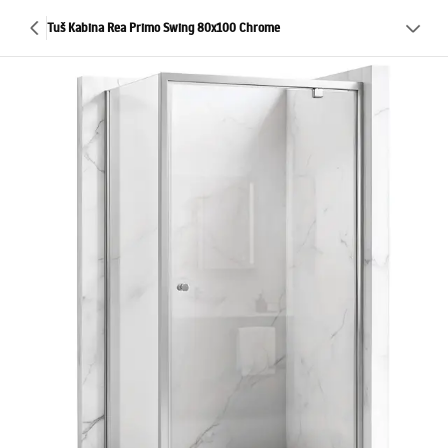
Tuš Kabina Rea Primo Swing 80x100 Chrome