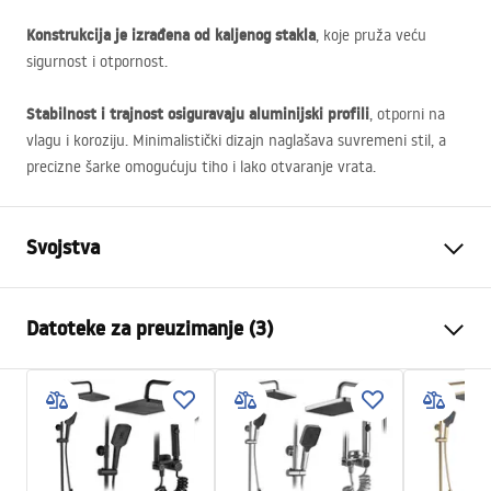
Konstrukcija je izrađena od kaljenog stakla
, koje pruža veću
sigurnost i otpornost.
Stabilnost i trajnost osiguravaju aluminijski profili
, otporni na
vlagu i koroziju. Minimalistički dizajn naglašava suvremeni stil, a
precizne šarke omogućuju tiho i lako otvaranje vrata.
Svojstva
Dimenzije (vrata x fiksna
80x100
Datoteke za preuzimanje (3)
stijenka)
Boja
Chrome
Warunki bezpieczeństwa
Tip kabine
Ugao
WARUNKI BEZPIECZENSTWA KABINY DRZWI
Boja stakla
Transparent 4mm
PARAWANY.pdf
Način otvaranja
zakretni