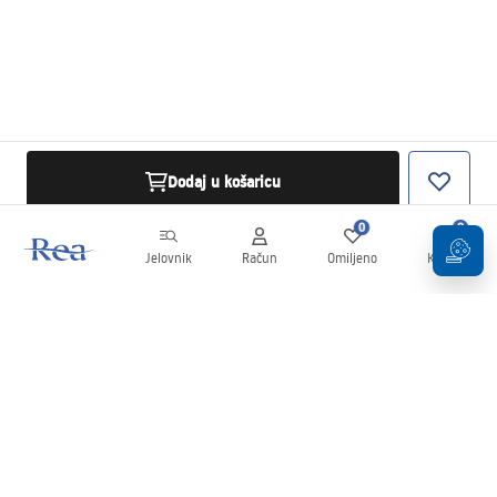
Dodaj u košaricu
0
0
Jelovnik
Račun
Omiljeno
Košarica
Newsletter
Budite u tijeku s novostima i promocijama!