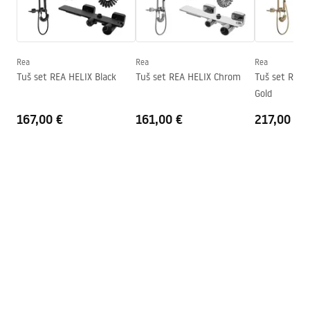
Seria
Primo
Upute za montažu
Montaža
Na tuš kadi ili podu
Kabina Primo Swing.pdf
Visina (mm)
1900
mm
Rea
Rea
Rea
Smjer kabine
Lijevo ili desno
Tuš set REA HELIX Black
Tuš set REA HELIX Chrom
Tuš set REA 
Tehnički crtež
Gold
Jamstvo
24 mjeseca
PRIMO SWING DOOR WITH SIDE PANEL.pdf
167,00 €
161,00 €
217,00 €
Premaz Easy Clean
Ne