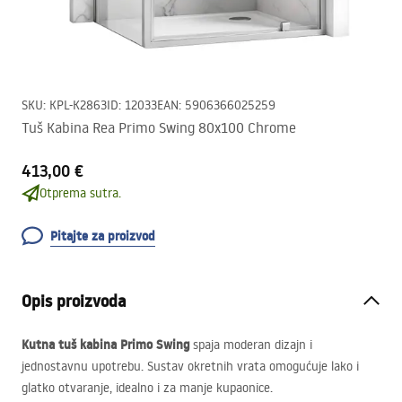
SKU
:
KPL-K2863
ID
:
12033
EAN
:
5906366025259
Tuš Kabina Rea Primo Swing 80x100 Chrome
413,00 €
Otprema sutra.
Pitajte za proizvod
Opis proizvoda
Kutna tuš kabina Primo Swing
spaja moderan dizajn i
jednostavnu upotrebu. Sustav okretnih vrata omogućuje lako i
glatko otvaranje, idealno i za manje kupaonice.