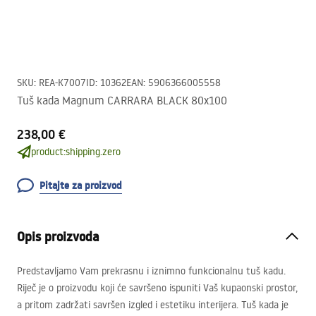
SKU
:
REA-K7007
ID
:
10362
EAN
:
5906366005558
Tuš kada Magnum CARRARA BLACK 80x100
238,00 €
product:shipping.zero
Pitajte za proizvod
Opis proizvoda
Predstavljamo Vam prekrasnu i iznimno funkcionalnu tuš kadu.
Riječ je o proizvodu koji će savršeno ispuniti Vaš kupaonski prostor,
a pritom zadržati savršen izgled i estetiku interijera. Tuš kada je