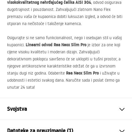
visokokvalitetnog nehrđajućeg čelika
AISI
304
, odvod osigurava
dugotrajnost i pouzdanost. Zahvaljujući zlatnom Nano Flex
premazu vaša će kupaonica dobiti luksuzan izgled, a odvod će biti
otporan na nečistoće i taloženje kamenca.
Osigurajte si ne samo funkcionalnost, nego i osebujan stil u vašoj
Linearni odvod Rea Neox Slim Pro
kupaonici.
je izbor za one koji
cijene visoku kvalitetu i moderan dizajn. Zahvaljujući
dekorativnom poklopcu savršeno će se uklopiti u tušni prostor, a
njegove antikorozivne karakteristike održat će ga u izvrsnom
Rea Neox Slim Pro
stanju dugi niz godina. Odaberite
i uživajte u
udobnosti i estetici svakog dana. Naručite sada i poslat ćemo ga
unutar 24 sata!
Svojstva
Vrsta odvoda
Slim
Datoteke za preuzimanje (1)