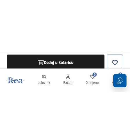
Dodaj u košaricu
0
0
Jelovnik
Račun
Omiljeno
Košarica
Newsletter
Budite u tijeku s novostima i promocijama!