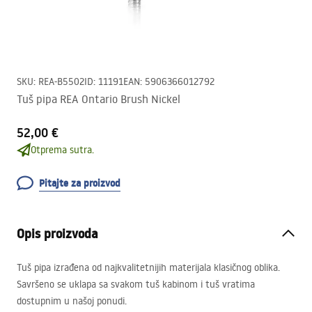
SKU
:
REA-B5502
ID
:
11191
EAN
:
5906366012792
Tuš pipa REA Ontario Brush Nickel
52,00 €
Otprema sutra.
Pitajte za proizvod
Opis proizvoda
Tuš pipa izrađena od najkvalitetnijih materijala klasičnog oblika.
Savršeno se uklapa sa svakom tuš kabinom i tuš vratima
dostupnim u našoj ponudi.