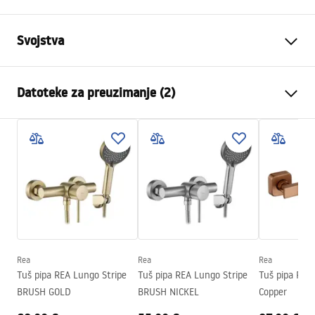
Svojstva
Vrsta slavine
Tuš
Datoteke za preuzimanje (2)
Način montaže
Zidna
Boja
Četkani čelik
Montažne upute
Materijal
Mjed, ABS
Faucet.pdf
Visina
80
mm
Tehnologija premazivanja
PVD
Jamstveni uvjeti
Promjer priključka
1/2 cola
Warranty_Terms_and_Conditions_Faucets_-_5.pdf
Razmak priključaka
150
mm
Jamstvo
5 godina
Rea
Rea
Rea
Tuš pipa REA Lungo Stripe
Tuš pipa REA Lungo Stripe
Tuš pipa REA
BRUSH GOLD
BRUSH NICKEL
Copper