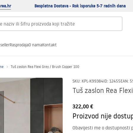
rea.hr
Besplatna Dostava - Rok isporuke 5-7 radnih dana
seller
Rasprodaja
O nama
Kontakt
ene
Tuš zaslon Rea Flexi Grey / Brush Copper 100
SKU
:
KPL-K99384
ID
:
12455
EAN
:
5
Tuš zaslon Rea Flex
322,00 €
Proizvod nije dostu
Obavijesti me o dostupnosti 