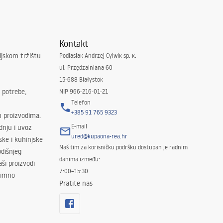
Kontakt
ljskom tržištu
Podlasiak Andrzej Cylwik sp. k.
ul. Przędzalniana 60
15-688 Białystok
 potrebe,
NIP 966-216-01-21
Telefon
+385 91 765 9323
m proizvodima.
E-mail
odnju i uvoz
ured@kupaona-rea.hr
ske i kuhinjske
Naš tim za korisničku podršku dostupan je radnim
dišnjeg
danima između:
ši proizvodi
7:00–15:30
znimno
Pratite nas