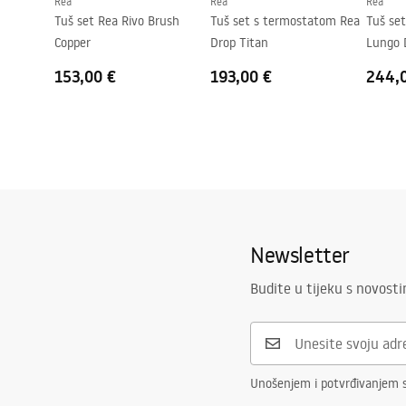
Rea
Rea
Rea
Tuš set Rea Rivo Brush
Tuš set s termostatom Rea
Tuš se
Copper
Drop Titan
Lungo 
153,00 €
193,00 €
244,
Newsletter
Budite u tijeku s novost
Unošenjem i potvrđivanjem 