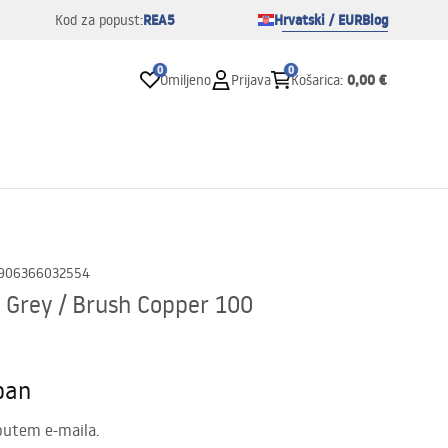
REA5
Hrvatski / EUR
Blog
Kod za popust:
0
0
0,00 €
Omiljeno
Prijava
Košarica
:
906366032554
i Grey / Brush Copper 100
pan
putem e-maila.