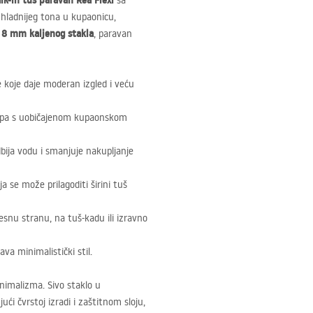
lk-in tuš paravan Rea Flexi
sa
 hladnijeg tona u kupaonicu,
8 mm kaljenog stakla
g
, paravan
se koje daje moderan izgled i veću
klapa s uobičajenom kupaonskom
bija vodu i smanjuje nakupljanje
a se može prilagoditi širini tuš
esnu stranu, na tuš-kadu ili izravno
va minimalistički stil.
inimalizma. Sivo staklo u
ći čvrstoj izradi i zaštitnom sloju,