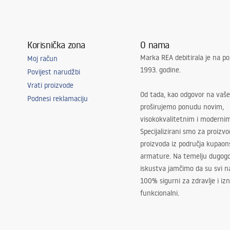
Korisnička zona
O nama
Marka REA debitirala je na po
Moj račun
1993. godine.
Povijest narudžbi
Vrati proizvode
Od tada, kao odgovor na vaše
Podnesi reklamaciju
proširujemo ponudu novim,
visokokvalitetnim i moderni
Specijalizirani smo za proizv
proizvoda iz područja kupaon
armature. Na temelju dugogo
iskustva jamčimo da su svi na
100% sigurni za zdravlje i i
funkcionalni.