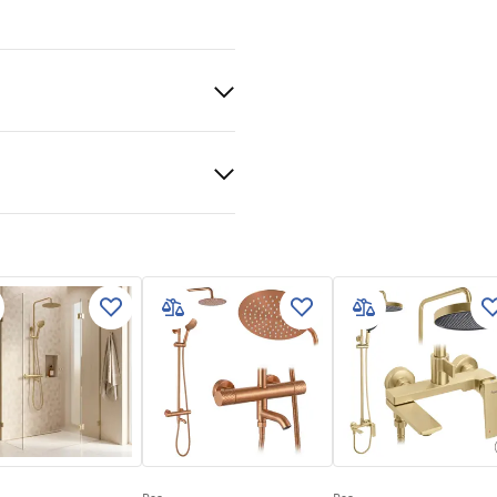
pper
e za montažu
kcja_monta__u___cianki_Fle
ili podu
j strani stakla.