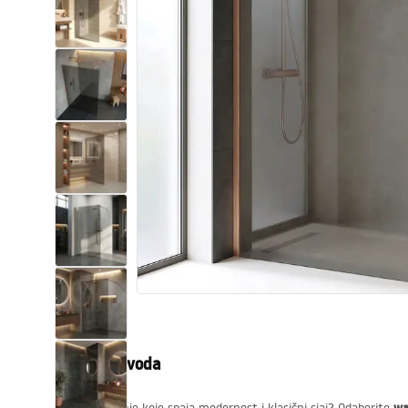
WC školjke
Umivaonici
Kade i paravani
Miješalice, pipe, slavine
Tuševi
Kuhinja
Pribor i kupaonski namještaj
Opis proizvoda