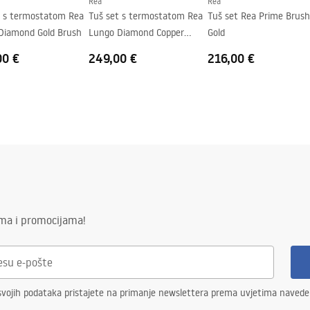
Rea
Rea
t s termostatom Rea
Tuš set s termostatom Rea
Tuš set Rea Prime Brush
Diamond Gold Brush
Lungo Diamond Copper
Gold
Brush
00 €
249,00 €
216,00 €
ima i promocijama!
svojih podataka pristajete na primanje newslettera prema uvjetima naved