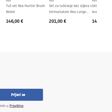
Rea
Rea
Rea
Tuš set Rea Hunter Brush
Set za tuširanje bez izljeva s
Set za Tušira
Nickel
termostatom Rea Lungo
brush nickle
Chrome
146,00 €
201,00 €
148,00 €
Prijavi se
enim u
Pravilima
.