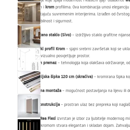
wa
Tražite rješenje koje spaja modernost i klasični sjaj? Odaberite
sivim
krom
staklom i
profilima. Ova kombinacija unosi eleganciju
savršeno pristajuću suvremenim interijerima. Izrađen od čvrsto
osigurava stabilnost i sigurnost.
8 mm kaljeno staklo (Sivo)
– izdržljivo staklo grafitne nijan
privatnost.
Aluminijski profil Krom
– sjajni srebrni završetak koji se u
armaturom i vizualno posvjetljuje prostor.
Easy Clean premaz
– tehnologija koja olakšava održavanje, od
kamenca.
Stabilizacijska šipka 120 cm (skraćiva)
– kromirana šipka koj
zone.
Univerzalna montaža
– mogućnost postavljanja na lijevu ili d
na pločice.
Walk-In konstrukcija
– prostran ulaz bez prepreka koji naglaša
Tuš paravan Rea Flexi
izvrstan je izbor za ljubitelje modernog m
kombinaciji s kromom stvara elegantan i skladan dojam. Zahvaljuju