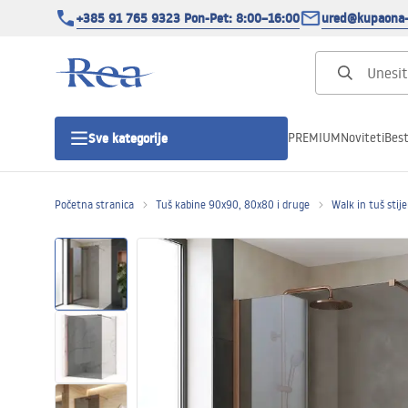
+385 91 765 9323 Pon-Pet: 8:00–16:00
ured@kupaona-
PREMIUM
Noviteti
Best
Sve kategorije
Početna stranica
Tuš kabine 90x90, 80x80 i druge
Walk in tuš stij
Tuš kabine
Tuš vrata
Tuš kade
Tuš Kanalice