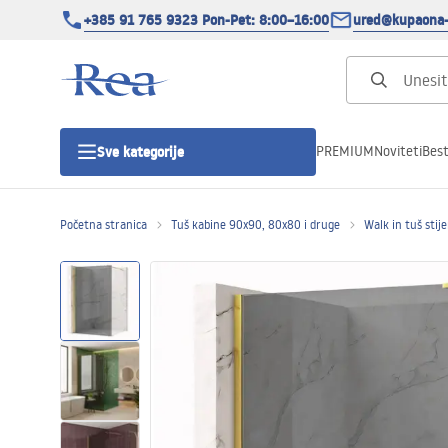
+385 91 765 9323 Pon-Pet: 8:00–16:00
ured@kupaona-
PREMIUM
Noviteti
Best
Sve kategorije
Početna stranica
Tuš kabine 90x90, 80x80 i druge
Walk in tuš stij
Tuš kabine
Tuš vrata
Tuš kade
Tuš Kanalice