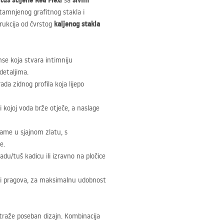
tuš stijene Rea Flexi
sivim
sa
atamnjenog grafitnog stakla i
kaljenog stakla
rukcija od čvrstog
nse koja stvara intimniju
detaljima.
da zidnog profila koja lijepo
 kojoj voda brže otječe, a naslage
rame u sjajnom zlatu, s
e.
kadu/tuš kadicu ili izravno na pločice
a i pragova, za maksimalnu udobnost
 traže poseban dizajn. Kombinacija