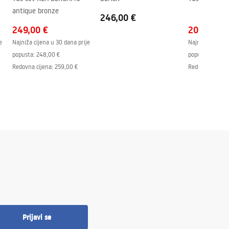
antique bronze
246,00 €
249,00 €
203,00 €
e
Najniža cijena u 30 dana prije
Najniža cijena 
popusta:
248,00 €
popusta:
214,0
Redovna cijena
:
259,00 €
Redovna cijena
Prijavi se