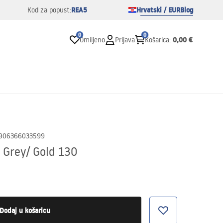
REA5
Hrvatski / EUR
Blog
Kod za popust:
0
0
0,00 €
Omiljeno
Prijava
Košarica
:
906366033599
i Grey/ Gold 130
Dodaj u košaricu