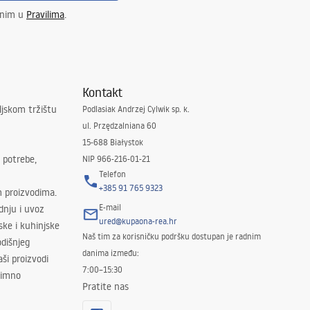
enim u
Pravilima
.
Kontakt
ljskom tržištu
Podlasiak Andrzej Cylwik sp. k.
ul. Przędzalniana 60
15-688 Białystok
 potrebe,
NIP 966-216-01-21
Telefon
+385 91 765 9323
m proizvodima.
E-mail
odnju i uvoz
ured@kupaona-rea.hr
ske i kuhinjske
Naš tim za korisničku podršku dostupan je radnim
dišnjeg
danima između:
ši proizvodi
7:00–15:30
znimno
Pratite nas