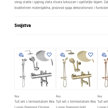
sivog stakla i sjajnog zlata stvara luksuzan i upečatljiv dojam. Z
kvalitetnim materijalima, proizvod spaja dekorativnost i funkcion
Svojstva
Dimenzije (vrata x fiksna stijenka)
130
Boja
Gold
Tip kabine
Walk-in
Boja stakla
Sivo 8mm
Seria
Flexi
Montaža
Na tuš kadi 
Visina (mm)
1950
mm
Smjer kabine
Univerzalan
Rea
Rea
Rea
Jamstvo
24 mjeseca
Tuš set s termostatom Rea
Tuš set s termostatom Rea
Tuš se
Lungo Diamond Chrome
Lungo Diamond Gold
Lungo 
Premaz Easy Clean
Da, na jedno