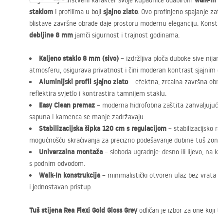
walk-in 
Naglasite jedinstveni karakter svoje kupaonice odabirom
staklom
sjajno zlato
i profilima u boji
. Ovo profinjeno spajanje z
blistave završne obrade daje prostoru modernu eleganciju. Konst
debljine 8 mm
jamči sigurnost i trajnost godinama.
Kaljeno staklo 8 mm (sivo)
– izdržljiva ploča duboke sive nija
atmosferu, osigurava privatnost i čini moderan kontrast sjajnim 
Aluminijski profil sjajno zlato
– efektna, zrcalna završna obra
reflektira svjetlo i kontrastira tamnijem staklu.
Easy Clean premaz
– moderna hidrofobna zaštita zahvaljujući
sapuna i kamenca se manje zadržavaju.
Stabilizacijska šipka 120 cm s regulacijom
– stabilizacijsko 
mogućnošću skraćivanja za precizno podešavanje dubine tuš zon
Univerzalna montaža
– sloboda ugradnje: desno ili lijevo, na 
s podnim odvodom.
Walk-In konstrukcija
– minimalistički otvoren ulaz bez vrat
i jednostavan pristup.
Tuš stijena Rea Flexi Gold Gloss Grey
odličan je izbor za one koji