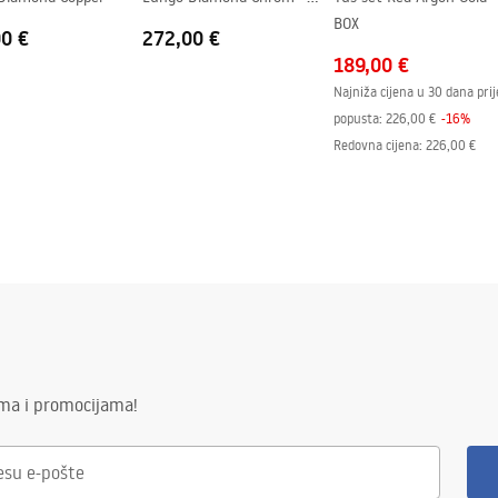
BOX
BOX
00 €
272,00 €
189,00 €
Najniža cijena u 30 dana prij
popusta:
226,00 €
-
16
%
Redovna cijena
:
226,00 €
ima i promocijama!