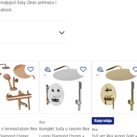
ahvaljujući Easy Clean premazu i
alnost.
ili podu
Rasprodaja
Rea
t s termostatom Rea
Komplet tuša u ravnini Rea
Rea
Diamond Copper
Lungo Diamond Chrom +
Tuš set Rea Argon Gold 
j strani stakla.