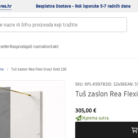
rea.hr
Besplatna Dostava - Rok isporuke 5-7 radnih dana
seller
Rasprodaja
O nama
Kontakt
ene
Tuš zaslon Rea Flexi Grey/ Gold 130
SKU
:
KPL-K99781
ID
:
12496
EAN
:
5
Tuš zaslon Rea Flex
305,00 €
Otprema sutra.