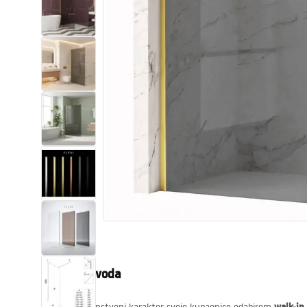
WC školjke
Umivaonici
Kade i paravani
Miješalice, pipe, slavine
Tuševi
Kuhinja
Pribor i kupaonski namještaj
Opis proizvoda