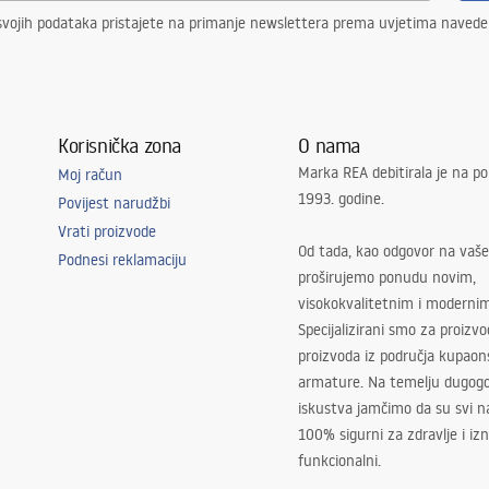
svojih podataka pristajete na primanje newslettera prema uvjetima naved
Korisnička zona
O nama
Marka REA debitirala je na po
Moj račun
1993. godine.
Povijest narudžbi
Vrati proizvode
Od tada, kao odgovor na vaše
Podnesi reklamaciju
proširujemo ponudu novim,
visokokvalitetnim i moderni
Specijalizirani smo za proizv
proizvoda iz područja kupaon
armature. Na temelju dugogo
iskustva jamčimo da su svi na
100% sigurni za zdravlje i i
funkcionalni.