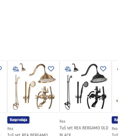
Rasprodaja
Rasprodaja
Rea
Tuš set REA BERGAMO OLD
Rea
Rea
+
Tuš set REA BERGAMO
BLACK
Tuš set REA 