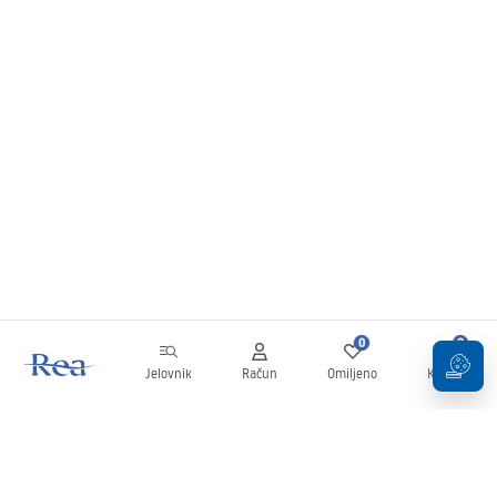
0
0
Jelovnik
Račun
Omiljeno
Košarica
Newsletter