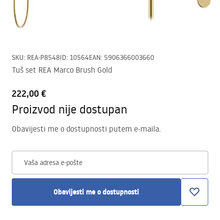
SKU
:
REA-P8548
ID
:
10564
EAN
:
5906366003660
Tuš set REA Marco Brush Gold
222,00 €
Proizvod nije dostupan
Obavijesti me o dostupnosti putem e-maila.
Vaša adresa e-pošte
Obavijesti me o dostupnosti