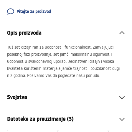
Pitajte za proizvod
Opis proizvoda
Tuš set dizajniran za udobnost i funkcionalnost. Zahvaljujući
posebnoj fazi proizvodnje, set jamči maksimalnu sigurnost i
udobnost u svakodnevnoj uporabi. Jedinstveni dizajn i visoka
kvaliteta korištenih materijala jamče trajnost i pouzdanost dugi
niz godina. Pozivamo Vas da pogledate našu ponudu.
Svojstva
Boja
Četkano zlato
Datoteke za preuzimanje (3)
Materijal
Mjed, ABS
Vrsta slavine
Jednoručna