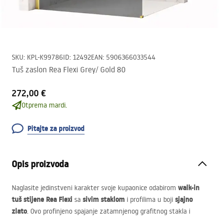
SKU
:
KPL-K99786
ID
:
12492
EAN
:
5906366033544
Tuš zaslon Rea Flexi Grey/ Gold 80
272,00 €
Otprema mardi.
Pitajte za proizvod
Opis proizvoda
walk-in
Naglasite jedinstveni karakter svoje kupaonice odabirom
tuš stijene Rea Flexi
sivim staklom
sjajno
sa
i profilima u boji
zlato
. Ovo profinjeno spajanje zatamnjenog grafitnog stakla i