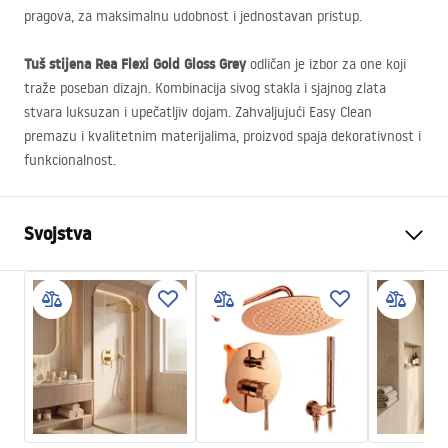
pragova, za maksimalnu udobnost i jednostavan pristup.
Tuš stijena Rea Flexi Gold Gloss Grey
odličan je izbor za one koji
traže poseban dizajn. Kombinacija sivog stakla i sjajnog zlata
stvara luksuzan i upečatljiv dojam. Zahvaljujući Easy Clean
premazu i kvalitetnim materijalima, proizvod spaja dekorativnost i
funkcionalnost.
Svojstva
Dimenzije (vrata x fiksna
80
stijenka)
Boja
Gold
Tip kabine
Walk-in
Boja stakla
Sivo 8mm
Seria
Flexi