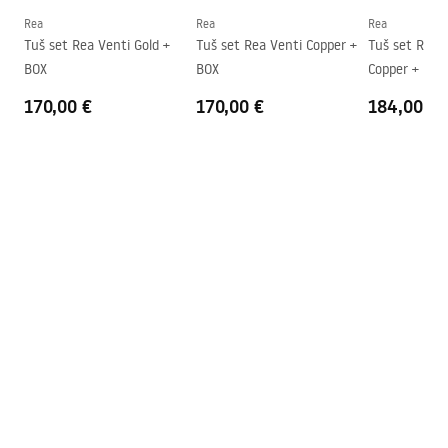
Montaža
Na tuš kadi ili podu
Rea
Rea
Rea
Tuš set Rea Venti Gold +
Tuš set Rea Venti Copper +
Tuš set Rea 
Visina (mm)
1950
mm
BOX
BOX
Copper + BOX
Smjer kabine
Univerzalan
170,00 €
170,00 €
184,00 €
Jamstvo
24 mjeseca
Premaz Easy Clean
Da, na jednoj strani stakla.