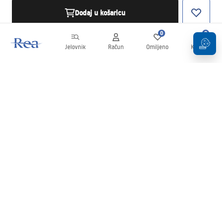
Dodaj u košaricu
0
0
Jelovnik
Račun
Omiljeno
Košarica
Newsletter
Budite u tijeku s novostima i promocijama!
Prijavi se
Unošenjem i potvrđivanjem svojih podataka pristajete na primanje
newslettera prema uvjetima navedenim u
Pravilima
.