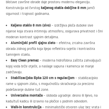
blistave završne obrade daje prostoru modernu eleganciju.
kaljenog stakla debljine 8 mm
Konstrukcija od čvrstog
jamči
sigurnost i trajnost godinama.
Kaljeno staklo 8 mm (sivo)
– izdržljiva ploča duboke sive
nijanse koja stvara intimniju atmosferu, osigurava privatnost i čini
moderan kontrast sjajnim detaljima.
Aluminijski profil sjajno zlato
– efektna, zrcalna završna
obrada zidnog profila koja lijepo reflektira svjetlo i kontrastira
tamnijem staklu.
Easy Clean premaz
– moderna hidrofobna zaštita zahvaljujući
kojoj voda brže otječe, a naslage sapuna i kamenca se manje
zadržavaju.
Stabilizacijska šipka 120 cm s regulacijom
– stabilizacijsko
rame u sjajnom zlatu, s mogućnošću skraćivanja za precizno
podešavanje dubine tuš zone.
Univerzalna montaža
– sloboda ugradnje: desno ili lijevo, na
kadu/tuš kadicu ili izravno na pločice s podnim odvodom.
Walk-In konstrukcija
– minimalistički otvoren ulaz bez vrata i