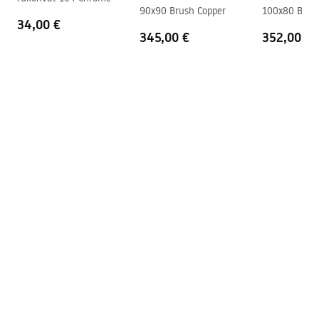
shower_set.pdf
90x90 Brush Copper
100x80 Brus
Razmak priključaka
150
mm
34,00 €
345,00 €
352,00 €
Jamstvo
24 mjeseca