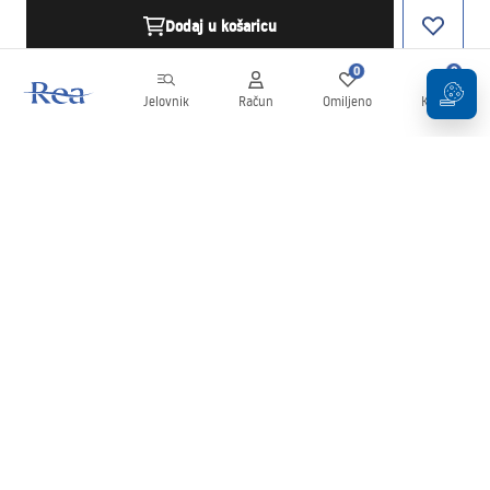
Dodaj u košaricu
0
0
Jelovnik
Račun
Omiljeno
Košarica
Newsletter
Budite u tijeku s novostima i promocijama!
Prijavi se
Unošenjem i potvrđivanjem svojih podataka pristajete na primanje
newslettera prema uvjetima navedenim u
Pravilima
.