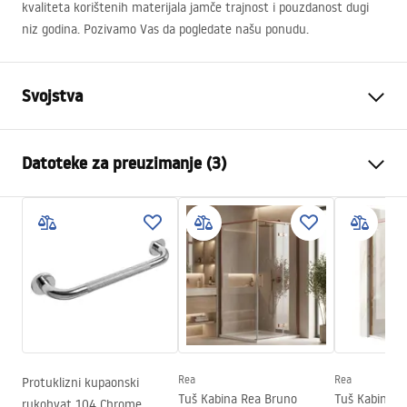
kvaliteta korištenih materijala jamče trajnost i pouzdanost dugi
niz godina. Pozivamo Vas da pogledate našu ponudu.
Svojstva
Boja
Četkano zlato
Datoteke za preuzimanje (3)
Materijal
Mjed, ABS
Vrsta slavine
Jednoručna
Sigurnosne informacije
Način montaže
Nadžbukni
Safety_Information_Shower_set.pdf
Podešavanje visine
Da
Max. visina
1350
mm
Jamstveni uvjeti
Izljev za kadu
Da, pomična
Warranty_Terms_and_Conditions_Faucets_-_5.pdf
Podešavanje tlaka
Da
Sustav Anti-Calc
Da
Rea
Rea
Protuklizni kupaonski
Upute za montažu
Tuš Kabina Rea Bruno
Tuš Kabina R
rukohvat 104 Chrome
Tehnologija premazivanja
PVD