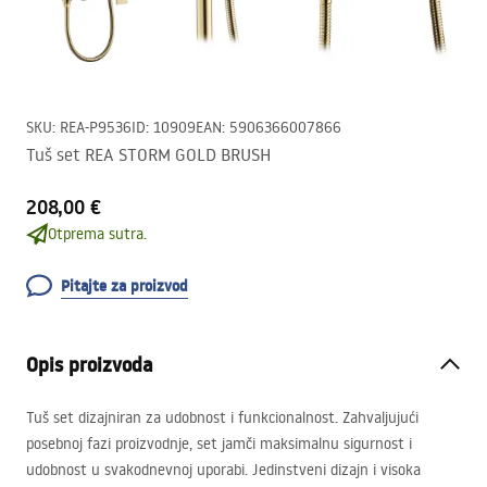
SKU
:
REA-P9536
ID
:
10909
EAN
:
5906366007866
Tuš set REA STORM GOLD BRUSH
208,00 €
Otprema sutra.
Pitajte za proizvod
Opis proizvoda
Tuš set dizajniran za udobnost i funkcionalnost. Zahvaljujući
posebnoj fazi proizvodnje, set jamči maksimalnu sigurnost i
udobnost u svakodnevnoj uporabi. Jedinstveni dizajn i visoka