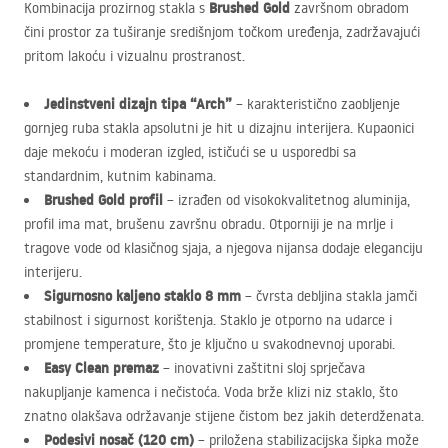
Brushed Gold
Kombinacija prozirnog stakla s
završnom obradom
čini prostor za tuširanje središnjom točkom uređenja, zadržavajući
pritom lakoću i vizualnu prostranost.
Jedinstveni dizajn tipa “Arch”
– karakteristično zaobljenje
gornjeg ruba stakla apsolutni je hit u dizajnu interijera. Kupaonici
daje mekoću i moderan izgled, ističući se u usporedbi sa
standardnim, kutnim kabinama.
Brushed Gold profil
– izrađen od visokokvalitetnog aluminija,
profil ima mat, brušenu završnu obradu. Otporniji je na mrlje i
tragove vode od klasičnog sjaja, a njegova nijansa dodaje eleganciju
interijeru.
Sigurnosno kaljeno staklo 8 mm
– čvrsta debljina stakla jamči
stabilnost i sigurnost korištenja. Staklo je otporno na udarce i
promjene temperature, što je ključno u svakodnevnoj uporabi.
Easy Clean premaz
– inovativni zaštitni sloj sprječava
nakupljanje kamenca i nečistoća. Voda brže klizi niz staklo, što
znatno olakšava održavanje stijene čistom bez jakih deterdženata.
Podesivi nosač (120 cm)
– priložena stabilizacijska šipka može