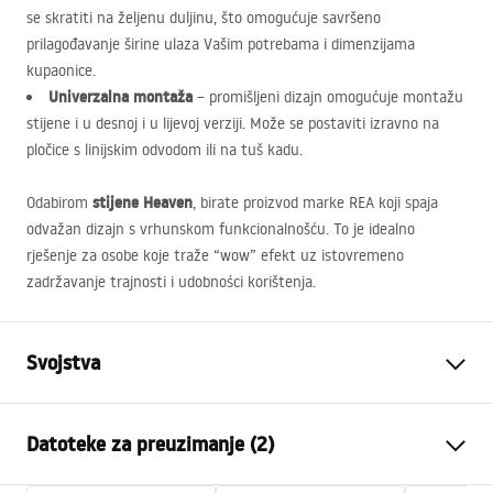
se skratiti na željenu duljinu, što omogućuje savršeno
prilagođavanje širine ulaza Vašim potrebama i dimenzijama
kupaonice.
Univerzalna montaža
– promišljeni dizajn omogućuje montažu
stijene i u desnoj i u lijevoj verziji. Može se postaviti izravno na
pločice s linijskim odvodom ili na tuš kadu.
stijene Heaven
Odabirom
, birate proizvod marke
REA
koji spaja
odvažan dizajn s vrhunskom funkcionalnošću. To je idealno
rješenje za osobe koje traže “wow” efekt uz istovremeno
zadržavanje trajnosti i udobności korištenja.
Svojstva
Dimenzije (vrata x fiksna
120
Datoteke za preuzimanje (2)
stijenka)
Boja
Brushed Gold