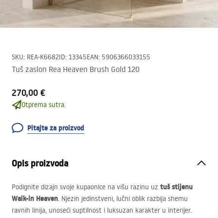
SKU
:
REA-K6682
ID
:
13345
EAN
:
5906366033155
Tuš zaslon Rea Heaven Brush Gold 120
270,00 €
Otprema sutra.
Pitajte za proizvod
Opis proizvoda
tuš stijenu
Podignite dizajn svoje kupaonice na višu razinu uz
Walk-in Heaven
. Njezin jedinstveni, lučni oblik razbija shemu
ravnih linija, unoseći suptilnost i luksuzan karakter u interijer.