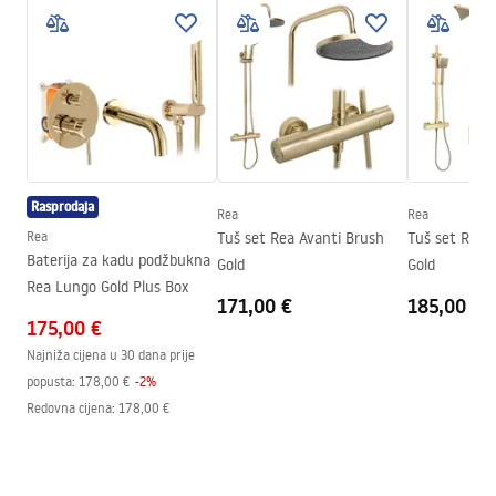
Sigurnosne informacije
Tip kabine
Walk-in
WARUNKI BEZPIECZENSTWA KABINY DRZWI
Boja stakla
Transparent 8mm
PARAWANY.pdf
Seria
Heaven
Montaža
Na tuš kadi ili podu
Jamstveni uvjeti
Visina (mm)
2000
mm
Warranty_Terms_and_Conditions_-
Smjer kabine
Univerzalan
_Shower_Doors__Enclosures__Panels__Bath_Screens_-
Rasprodaja
Rea
Rea
_24.pdf
Jamstvo
24 mjeseca
Rea
Tuš set Rea Avanti Brush
Tuš set Rea 
Baterija za kadu podžbukna
Gold
Gold
Premaz Easy Clean
Da, s obje strane stakla
Rea Lungo Gold Plus Box
171,00 €
185,00 €
175,00 €
Najniža cijena u 30 dana prije
popusta:
178,00 €
-
2
%
Redovna cijena
:
178,00 €