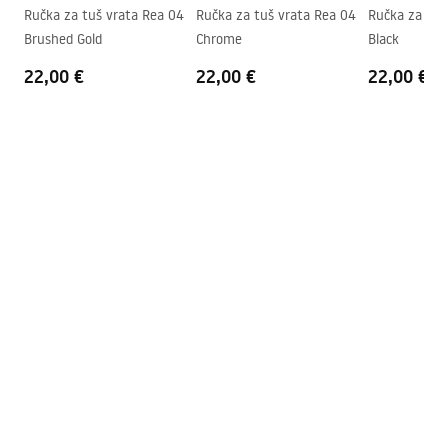
Sustav Anti-Calc
Da
shower_set.pdf
Ručka za tuš vrata Rea 04
Ručka za tuš vrata Rea 04
Ručka za tuš
Razmak priključaka
150
mm
Brushed Gold
Chrome
Black
Jamstvo
24 mjeseca
22,00 €
22,00 €
22,00 €