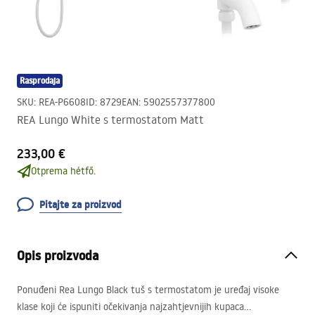
Rasprodaja
SKU
:
REA-P6608
ID
:
8729
EAN
:
5902557377800
REA Lungo White s termostatom Matt
233,00 €
Otprema hétfő.
Pitajte za proizvod
Opis proizvoda
Ponuđeni Rea Lungo Black tuš s termostatom je uređaj visoke
klase koji će ispuniti očekivanja najzahtjevnijih kupaca…