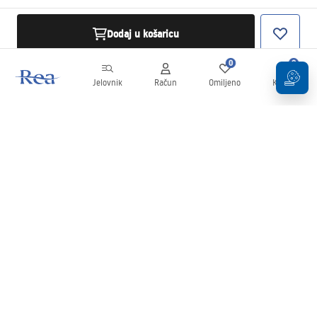
Dodaj u košaricu
0
0
Jelovnik
Račun
Omiljeno
Košarica
Newsletter
Budite u tijeku s novostima i promocijama!
Prijavi se
Unošenjem i potvrđivanjem svojih podataka pristajete na primanje
newslettera prema uvjetima navedenim u
Pravilima
.