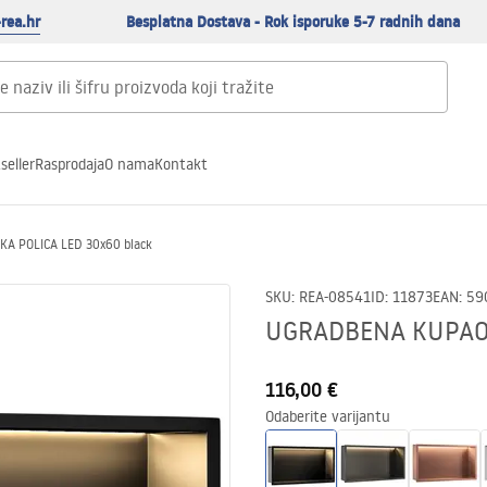
rea.hr
Besplatna Dostava - Rok isporuke 5-7 radnih dana
seller
Rasprodaja
O nama
Kontakt
 POLICA LED 30x60 black
SKU
:
REA-08541
ID
:
11873
EAN
:
59
UGRADBENA KUPAON
116,00 €
Odaberite varijantu