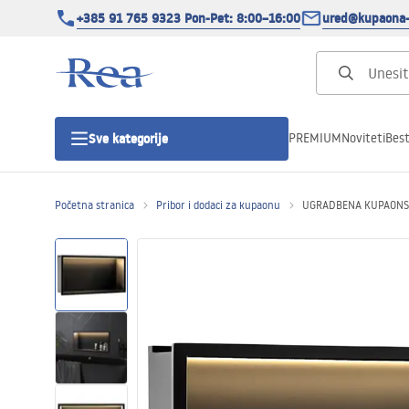
+385 91 765 9323 Pon-Pet: 8:00–16:00
ured@kupaona-
PREMIUM
Noviteti
Best
Sve kategorije
Početna stranica
Pribor i dodaci za kupaonu
UGRADBENA KUPAONSKA
Tuš kabine
Tuš vrata
Tuš kade
Tuš Kanalice