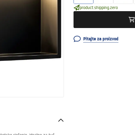
product:shipping.zero
Pitajte za proizvod