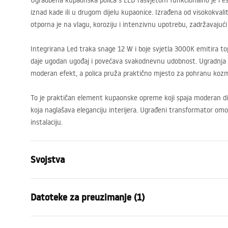
Ugradbena kupaonska polica s
LED
rasvjetom funkcionalno je i es
iznad kade ili u drugom dijelu kupaonice. Izrađena od visokokvali
otporna je na vlagu, koroziju i intenzivnu upotrebu, zadržavajući
Integrirana Led traka snage 12 W i boje svjetla 3000K emitira to
daje ugodan ugođaj i povećava svakodnevnu udobnost. Ugradnja u 
moderan efekt, a polica pruža praktično mjesto za pohranu kozm
To je praktičan element kupaonske opreme koji spaja moderan diz
koja naglašava eleganciju interijera. Ugrađeni transformator omo
instalaciju.
Svojstva
Boja
Crn
Datoteke za preuzimanje (1)
Materijal
Nehrđajući č
Način montaže
Samoljepljiv