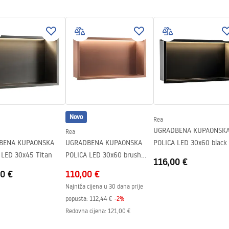
Novo
Rea
UGRADBENA KUPAONSK
Rea
BENA KUPAONSKA
UGRADBENA KUPAONSKA
POLICA LED 30x60 black
 LED 30x45 Titan
POLICA LED 30x60 brush
116,00 €
copper
0 €
110,00 €
Najniža cijena u 30 dana prije
popusta:
112,44 €
-
2
%
Redovna cijena
:
121,00 €