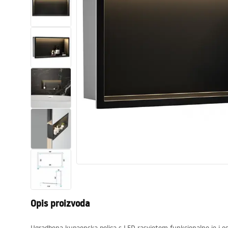
WC školjke
Umivaonici
Kade i paravani
Miješalice, pipe, slavine
Tuševi
Kuhinja
Pribor i kupaonski namještaj
Opis proizvoda