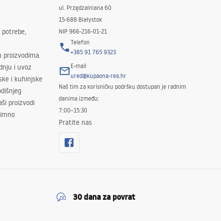
ul. Przędzalniana 60
15-688 Białystok
 potrebe,
NIP 966-216-01-21
Telefon
+385 91 765 9323
m proizvodima.
E-mail
odnju i uvoz
ured@kupaona-rea.hr
ske i kuhinjske
Naš tim za korisničku podršku dostupan je radnim
dišnjeg
danima između:
ši proizvodi
7:00–15:30
znimno
Pratite nas
30 dana za povrat