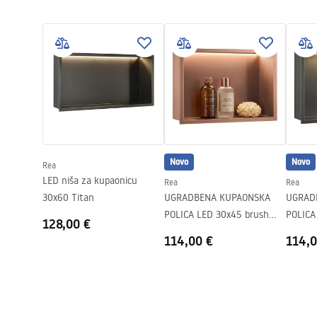
Jamstveni uvjeti
Širina
630
mm
Warranty_Terms_and_Conditions_Accessories_-_24.pdf
Visina
330
mm
Dubina
100
mm
Jamstvo
24 mjeseca
Novo
Novo
Rea
LED niša za kupaonicu
Rea
Rea
30x60 Titan
UGRADBENA KUPAONSKA
UGRAD
POLICA LED 30x45 brush
POLICA
128,00 €
copper
114,00 €
114,0