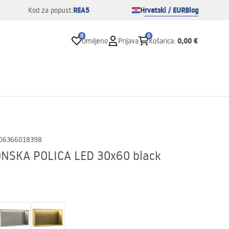
REA5
Hrvatski / EUR
Blog
Kod za popust:
0
0
0,00 €
Omiljeno
Prijava
Košarica
:
06366018398
SKA POLICA LED 30x60 black