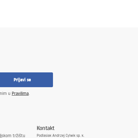
Prijavi se
enim u
Pravilima
.
Kontakt
ljskom tržištu
Podlasiak Andrzej Cylwik sp. k.