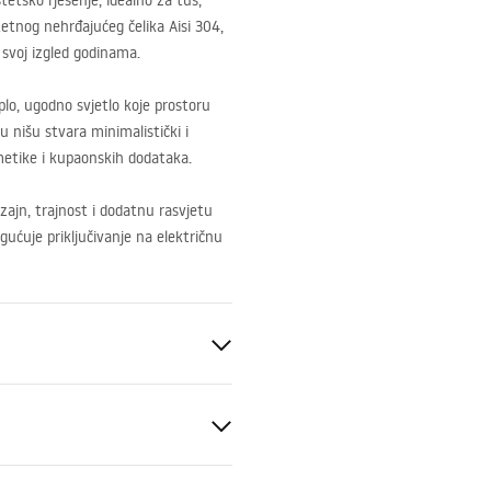
tetsko rješenje, idealno za tuš,
tetnog nehrđajućeg čelika Aisi 304,
 svoj izgled godinama.
plo, ugodno svjetlo koje prostoru
nišu stvara minimalistički i
etike i kupaonskih dodataka.
ajn, trajnost i dodatnu rasvjetu
gućuje priključivanje na električnu
elik