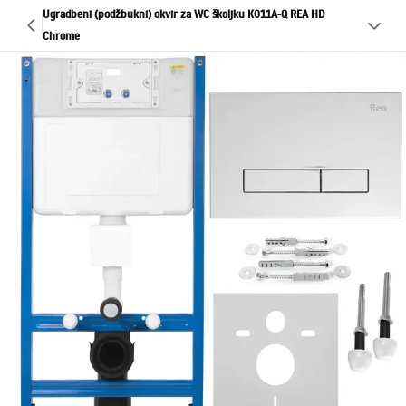
Ugradbeni (podžbukni) okvir za WC školjku K011A-Q REA HD
Chrome