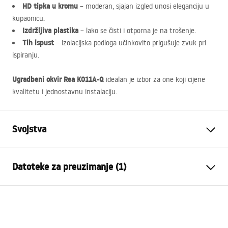
HD tipka u kromu
– moderan, sjajan izgled unosi eleganciju u
kupaonicu.
Izdržljiva plastika
– lako se čisti i otporna je na trošenje.
Tih ispust
– izolacijska podloga učinkovito prigušuje zvuk pri
ispiranju.
Ugradbeni okvir Rea K011A-Q
idealan je izbor za one koji cijene
kvalitetu i jednostavnu instalaciju.
Svojstva
Vrsta stalka
do mis WC
Datoteke za preuzimanje (1)
Model
K011A-Q
Kompatibilne tipke za ispiranje
Tip HD
Upute za montažu
Minimalna dubina montaže
130 mm, 150 mm
STELA___PODTYNKOWY_WC_K011A-Q.pdf
Razmak montažnih vijaka
18 cm, 23 cm