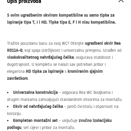
Opis proizvoda
S ovim ugradbenim okvirom kompatibilne su samo tipke za
ispiranje tipa T, I i HD. Tipke tipa E, F i H nisu kompatibilne.
ugradbeni okvir Rea
Tražite pouzdanu bazu za svoj WC? Otkrijte
K011A-Q
, koji spaja izdržljivost i univerzalnu primjenu. Izrađen od
visokokvalitetnog nehrđajućeg čelika
, osigurava stabilnost i
dugotrajnost. U kompletu se nalazi sav potreban pribor i
HD tipka za ispiranje
kromiranim sjajnim
elegantna
s
završetkom
.
Univerzalna konstrukcija
– odgovara Rea WC školjkama i
drugim markama zahvaljujući standardnim otvorima za montažu.
Okvir od nehrđajućeg čelika
– jamči čvrstoću i otpornost na
koroziju.
Kompletan montažni set
zvučno izolacijsku
– uključuje
podlogu
, set cijevi i pribor za montažu.