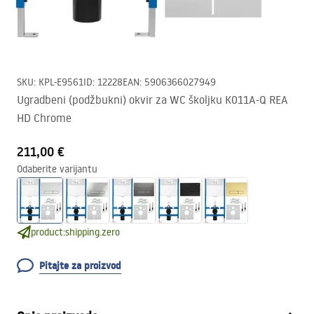
SKU
:
KPL-E9561
ID
:
12228
EAN
:
5906366027949
Ugradbeni (podžbukni) okvir za WC školjku K011A-Q REA
HD Chrome
211,00 €
Odaberite varijantu
product:shipping.zero
Pitajte za proizvod