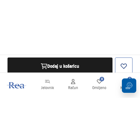
Dodaj u košaricu
0
0
Jelovnik
Račun
Omiljeno
Košarica
Newsletter
Budite u tijeku s novostima i promocijama!