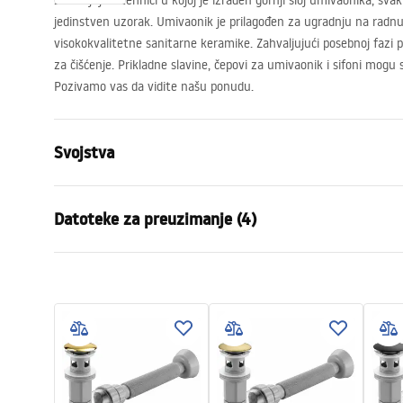
Zahvaljujući tehnici u kojoj je izrađen gornji sloj umivaonika, sva
jedinstven uzorak. Umivaonik je prilagođen za ugradnju na radnu 
visokokvalitetne sanitarne keramike. Zahvaljujući posebnoj fazi pr
za čišćenje. Prikladne slavine, čepovi za umivaonik i sifoni mog
Pozivamo vas da vidite našu ponudu.
Svojstva
Način montaže
Na ploču
Datoteke za preuzimanje (4)
Materijal
Sanitarna k
Boja
Imitacija k
Karta
Završetak
Mat
Montažne upute
UMYWA
Basin.pdf
Duljina
510
mm
NABLA
Širina
395
mm
Visina
140
mm
Deklaracja Właściwości
Jamst
Dubina
110
mm