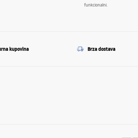
funkcionalni.
urna kupovina
Brza dostava