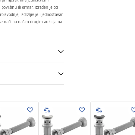
ki primjerak ima jedinstven i
površinu ili ormar. Izrađen je od
oizvodnje, izdržljiv je i jednostavan
u se naći na našim drugim aukcijama.
eramika
amena
 produktu
LKA FREJA BEIGE -
TOWA.pdf
veni uvjeti