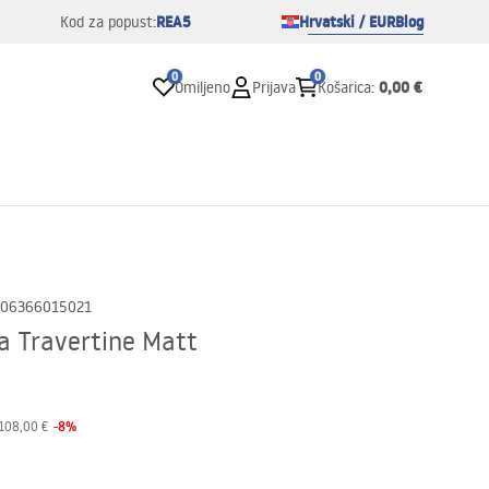
REA5
Hrvatski / EUR
Blog
Kod za popust:
0
0
0,00 €
Omiljeno
Prijava
Košarica
:
06366015021
a Travertine Matt
-
8
%
108,00 €