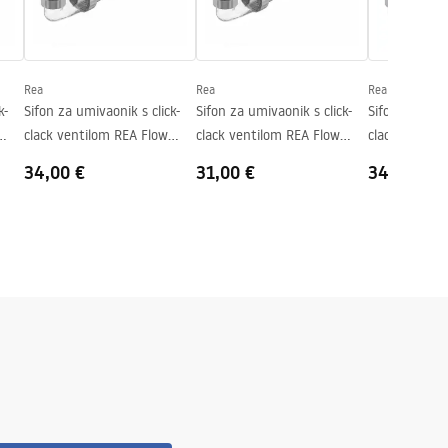
Rea
Rea
Rea
k-
Sifon za umivaonik s click-
Sifon za umivaonik s click-
Sifon za umiv
clack ventilom REA Flow
clack ventilom REA Flow
clack ventil
Brush Copper
White
Chrome
34,00 €
31,00 €
34,00 €