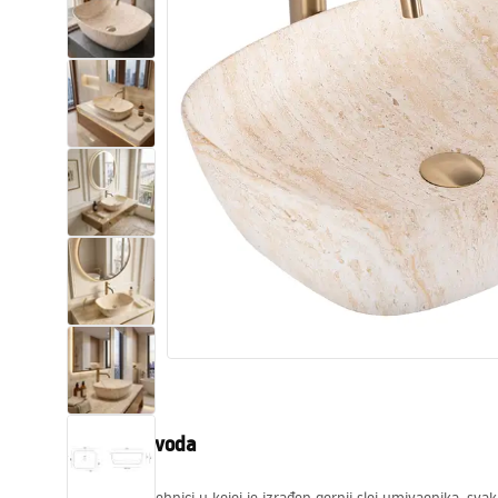
WC školjke
Umivaonici
Kade i paravani
Miješalice, pipe, slavine
Tuševi
Kuhinja
Pribor i kupaonski namještaj
Opis proizvoda