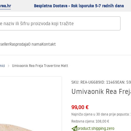
rea.hr
Besplatna Dostava - Rok isporuke 5-7 radnih dana
seller
Rasprodaja
O nama
Kontakt
nici
Umivaonik Rea Freja Travertine Matt
SKU
:
REA-U6689
ID
:
11469
EAN
:
59
Umivaonik Rea Frej
99,00 €
Najniža cijena u 30 dana prije popusta:
Redovna cijena
:
108,00 €
product:shipping.zero