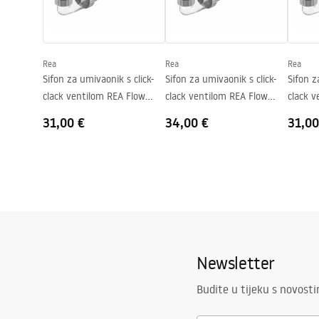
Użytkowych
Warra
Basins
FREJA BEIGE Deklaracja.pdf
Oblik
Ovalni
Otvor za slavinu
NE
Rea
Rea
Rea
Preljevna rupa
NE
Sifon za umivaonik s click-
Sifon za umivaonik s click-
Sifon z
clack ventilom REA Flow
clack ventilom REA Flow
clack v
Gold
Brush Gold
Black
31,00 €
34,00 €
31,00
Newsletter
Budite u tijeku s novost