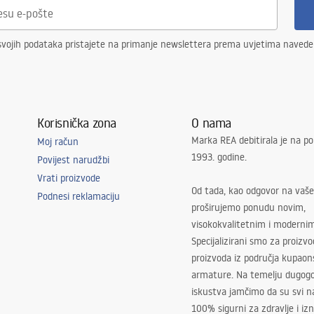
svojih podataka pristajete na primanje newslettera prema uvjetima naved
Korisnička zona
O nama
Marka REA debitirala je na po
Moj račun
1993. godine.
Povijest narudžbi
Vrati proizvode
Od tada, kao odgovor na vaše
Podnesi reklamaciju
proširujemo ponudu novim,
visokokvalitetnim i moderni
Specijalizirani smo za proizv
proizvoda iz područja kupaon
armature. Na temelju dugogo
iskustva jamčimo da su svi na
100% sigurni za zdravlje i i