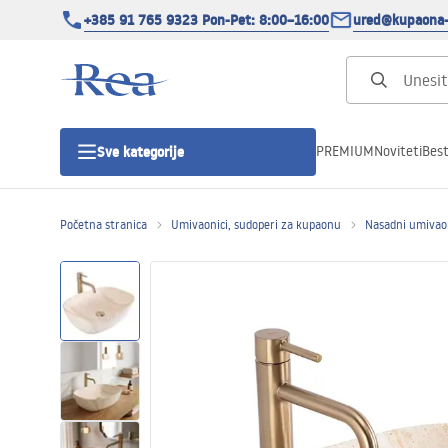
+385 91 765 9323 Pon-Pet: 8:00–16:00
ured@kupaona-
PREMIUM
Noviteti
Best
Sve kategorije
Početna stranica
Umivaonici, sudoperi za kupaonu
Nasadni umivao
Tuš kabine
Tuš vrata
Tuš kade
Tuš Kanalice