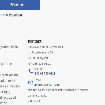
Prijavi se
enim u
Pravilima
.
Kontakt
ljskom tržištu
Podlasiak Andrzej Cylwik sp. k.
ul. Przędzalniana 60
15-688 Białystok
 potrebe,
NIP 966-216-01-21
Telefon
+385 91 765 9323
m proizvodima.
E-mail
odnju i uvoz
ured@kupaona-rea.hr
ske i kuhinjske
Naš tim za korisničku podršku dostupan je radnim
dišnjeg
danima između:
ši proizvodi
7:00–15:30
znimno