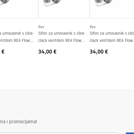
nty_Terms_and_Conditions_
_-_5.pdf
Rea
Rea
a umivaonik s click-
Sifon za umivaonik s click-
Sifon za umivaonik s clic
entilom REA Flow
clack ventilom REA Flow
clack ventilom REA Flow
Brush Nickel
Titan
 €
34,00 €
34,00 €
ima i promocijama!