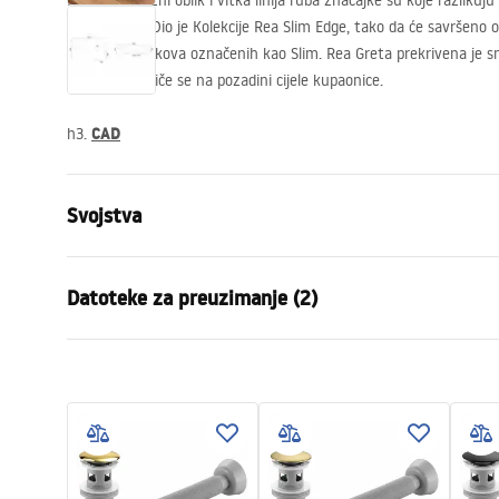
Izvorni uzdužni oblik i vitka linija ruba značajke su koje razliku
umivaonika. Dio je Kolekcije Rea Slim Edge, tako da će savršeno
kupaonskih okova označenih kao Slim. Rea Greta prekrivena je sn
kojoj sjaji i ističe se na pozadini cijele kupaonice.
CAD
h3.
Svojstva
Način montaže
Na ploču
Datoteke za preuzimanje (2)
Materijal
Sanitarna k
Boja
Imitacija k
Jamst
Završetak
Sjajni
Montažne upute
Warra
Basin.pdf
Duljina
655
mm
Basins
Širina
400
mm
Visina
130
mm