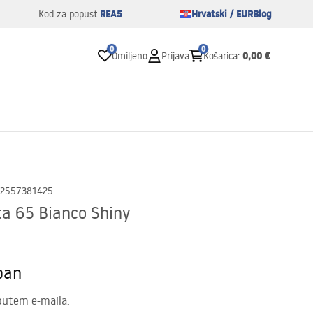
REA5
Hrvatski / EUR
Blog
Kod za popust:
0
0
0,00 €
Omiljeno
Prijava
Košarica
:
2557381425
a 65 Bianco Shiny
pan
putem e-maila.