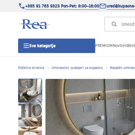
+385 91 765 9323 Pon-Pet: 8:00–16:00
ured@kupaona-
PREMIUM
Noviteti
Best
Sve kategorije
Početna stranica
Umivaonici, sudoperi za kupaonu
Nasadni umivao
Tuš kabine
Tuš vrata
Tuš kade
Tuš Kanalice