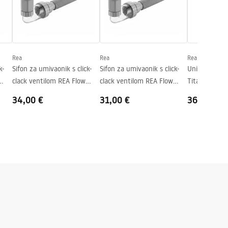
Rea
Rea
Rea
k-
Sifon za umivaonik s click-
Sifon za umivaonik s click-
Univerzalni k
clack ventilom REA Flow
clack ventilom REA Flow
Titan
Brush Copper
White
34,00 €
31,00 €
36,00 €