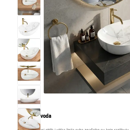
WC školjke
Umivaonici
Kade i paravani
Miješalice, pipe, slavine
Tuševi
Kuhinja
Pribor i kupaonski namještaj
Opis proizvoda