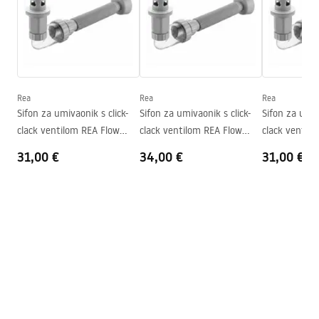
Duljina
410
mm
Širina
345
mm
Warunki bezpieczeństwa
Visina
150
mm
WARUNKI BEZPIECZENSTWA UMYWALKI.pdf
Dubina
110
mm
Oblik
Ovalni
Rea
Rea
Rea
Jamstveni uvjeti
Sifon za umivaonik s click-
Sifon za umivaonik s click-
Sifon za umiv
Otvor za slavinu
NE
Warranty_Terms_and_Conditions_Basins_-_5.pdf
clack ventilom REA Flow
clack ventilom REA Flow
clack ventil
Preljevna rupa
NE
Gold
Brush Gold
Black
31,00 €
34,00 €
31,00 €