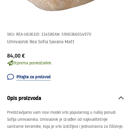
SKU
:
REA-U6361
ID
:
11458
EAN
:
5906366014970
Umivaonik Rea Sofia Savana Matt
84,00 €
Otprema poniedziałek.
Pitajte za proizvod
Opis proizvoda
Predstavljamo vam novi model vrlo popularnog u našoj ponudi
Sofija umivaonika. Umivaonik je izrađen od najkvalitetnije
sanitarne keramike, koja je vrlo izdržljiva i jednostavna za čišćenje.