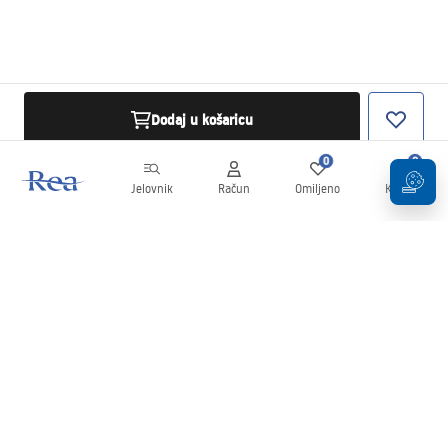
Dodaj u košaricu
0
0
Jelovnik
Račun
Omiljeno
Košarica
Newsletter
Budite u tijeku s novostima i promocijama!
Prijavi se