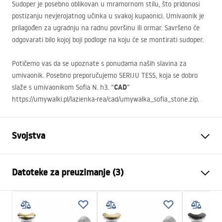
Sudoper je posebno oblikovan u mramornom stilu, što pridonosi
postizanju nevjerojatnog učinka u svakoj kupaonici. Umivaonik je
prilagođen za ugradnju na radnu površinu ili ormar. Savršeno će
odgovarati bilo kojoj boji podloge na koju će se montirati sudoper.
Potičemo vas da se upoznate s ponudama naših slavina za
umivaonik. Posebno preporučujemo
SERIJU
TESS
, koja se dobro
CAD
slaže s umivaonikom Sofia N. h3. “
”
https://umywalki.pl/lazienka-rea/cad/umywalka_sofia_stone.zip.
Svojstva
Način montaže
Na ploču
Datoteke za preuzimanje (3)
Materijal
Sanitarna keramika
Boja
Imitacija kamena
Montažne upute
Završetak
Mat
Basin.pdf