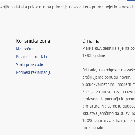
svojih podataka pristajete na primanje newslettera prema uvjetima naved
Korisnička zona
O nama
Marka REA debitirala je na po
Moj račun
1993. godine.
Povijest narudžbi
Vrati proizvode
Od tada, kao odgovor na vaše
Podnesi reklamaciju
proširujemo ponudu novim,
visokokvalitetnim i moderni
Specijalizirani smo za proizv
proizvoda iz područja kupaon
armature. Na temelju dugogo
iskustva jamčimo da su svi na
100% sigurni za zdravlje i i
funkcionalni.