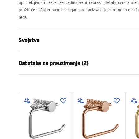
upotrebljivosti i estetike. Jedinstveni, rebrasti detalji, čvrsta met
pružit će vašoj kupaonici elegantan naglasak, istovremeno olak
reda.
Svojstva
Boja
Četkano zla
Datoteke za preuzimanje (2)
Materijal
Metal
Način montaže
Na vijke
Jamstveni uvjeti
Sigur
Širina
265
mm
Warranty_Terms_and_Conditions_
Safety
Visina
95
mm
Accessories_-_24.pdf
f
Dubina
70
mm
Serija
Otto
Jamstvo
24 mjeseca