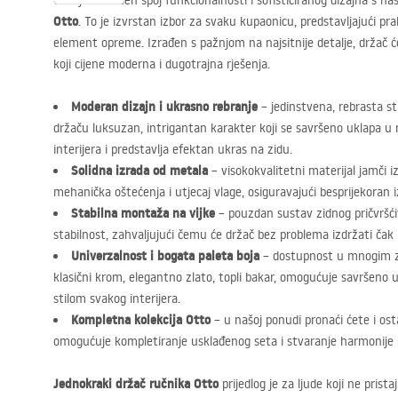
Otkrijte savršen spoj funkcionalnosti i sofisticiranog dizajna s n
Otto
. To je izvrstan izbor za svaku kupaonicu, predstavljajući p
element opreme. Izrađen s pažnjom na najsitnije detalje, držač ć
koji cijene moderna i dugotrajna rješenja.
Moderan dizajn i ukrasno rebranje
– jedinstvena, rebrasta 
držaču luksuzan, intrigantan karakter koji se savršeno uklapa u
interijera i predstavlja efektan ukras na zidu.
Solidna izrada od metala
– visokokvalitetni materijal jamči 
mehanička oštećenja i utjecaj vlage, osiguravajući besprijekoran i
Stabilna montaža na vijke
– pouzdan sustav zidnog pričvršći
stabilnost, zahvaljujući čemu će držač bez problema izdržati čak
Univerzalnost i bogata paleta boja
– dostupnost u mnogim z
klasični krom, elegantno zlato, topli bakar, omogućuje savršeno 
stilom svakog interijera.
Kompletna kolekcija Otto
– u našoj ponudi pronaći ćete i osta
omogućuje kompletiranje usklađenog seta i stvaranje harmonije u 
Jednokraki držač ručnika Otto
prijedlog je za ljude koji ne pri