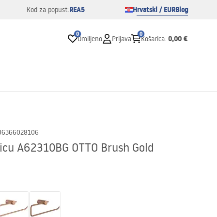
REA5
Hrvatski / EUR
Blog
Kod za popust:
0
0
0,00 €
Omiljeno
Prijava
Košarica
:
06366028106
nicu A62310BG OTTO Brush Gold