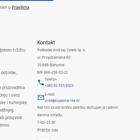
enim u
Pravilima
.
Kontakt
ljskom tržištu
Podlasiak Andrzej Cylwik sp. k.
ul. Przędzalniana 60
15-688 Białystok
 potrebe,
NIP 966-216-01-21
Telefon
+385 91 765 9323
m proizvodima.
E-mail
odnju i uvoz
ured@kupaona-rea.hr
ske i kuhinjske
Naš tim za korisničku podršku dostupan je radnim
dišnjeg
danima između:
ši proizvodi
7:00–15:30
znimno
Pratite nas