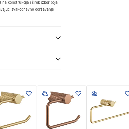
alna konstrukcija i širok izbor boja
šavajući svakodnevno održavanje
to
nosne informacije
_Information_Accessories.pd