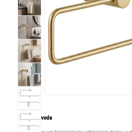
WC školjke
Umivaonici
Kade i paravani
Miješalice, pipe, slavine
Tuševi
Kuhinja
Pribor i kupaonski namještaj
Opis proizvoda