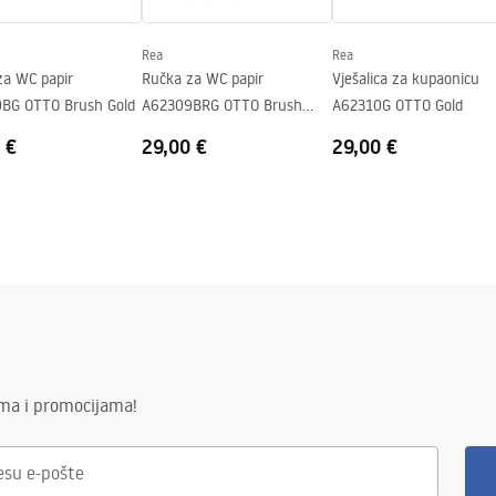
Rea
Rea
za WC papir
Ručka za WC papir
Vješalica za kupaonicu
BG OTTO Brush Gold
A62309BRG OTTO Brush
A62310G OTTO Gold
Copper
 €
29,00 €
29,00 €
ima i promocijama!