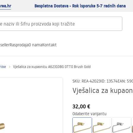
rea.hr
Besplatna Dostava - Rok isporuke 5-7 radnih dana
seller
Rasprodaja
O nama
Kontakt
čnike
Vješalica za kupaonicu A62310BG OTTO Brush Gold
SKU
:
REA-42023
ID
:
13574
EAN
:
59
Vješalica za kupao
32,00 €
Odaberite varijantu