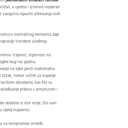
jednokrakim držačem ručnika
ašim
raktičan, a ujedno i iznimno moderan
e zasigurno ispuniti očekivanja onih
struktura montažnog elementa daje
 najnovije trendove uređenja
iznimnu trajnost, otpornost na
zgled dugi niz godina.
vanja na vijke jamči maksimalnu
 i težak, mokar ručnik za kupanje.
avršnim obradama, kao što su
usklađivanje pribora s armaturom i
le dodatke iz iste serije, što vam
cijeloj kupaonici.
staju na kompromise između