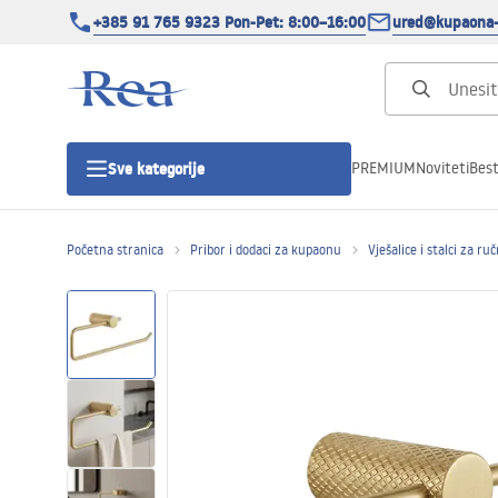
+385 91 765 9323 Pon-Pet: 8:00–16:00
ured@kupaona-
PREMIUM
Noviteti
Best
Sve kategorije
Početna stranica
Pribor i dodaci za kupaonu
Vješalice i stalci za ru
Tuš kabine
Tuš vrata
Tuš kade
Tuš Kanalice