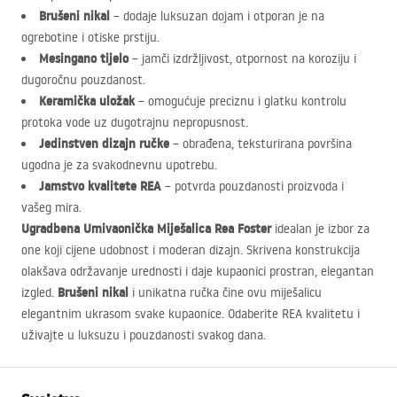
Brušeni nikal
– dodaje luksuzan dojam i otporan je na
ogrebotine i otiske prstiju.
Mesingano tijelo
– jamči izdržljivost, otpornost na koroziju i
dugoročnu pouzdanost.
Keramička uložak
– omogućuje preciznu i glatku kontrolu
protoka vode uz dugotrajnu nepropusnost.
Jedinstven dizajn ručke
– obrađena, teksturirana površina
ugodna je za svakodnevnu upotrebu.
Jamstvo kvalitete
REA
– potvrda pouzdanosti proizvoda i
vašeg mira.
Ugradbena Umivaonička Miješalica Rea Foster
idealan je izbor za
one koji cijene udobnost i moderan dizajn. Skrivena konstrukcija
olakšava održavanje urednosti i daje kupaonici prostran, elegantan
Brušeni nikal
izgled.
i unikatna ručka čine ovu miješalicu
elegantnim ukrasom svake kupaonice. Odaberite
REA
kvalitetu i
uživajte u luksuzu i pouzdanosti svakog dana.