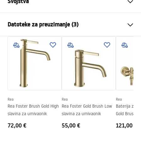
Svojstva
Vrsta slavine
Za umivaonik
Datoteke za preuzimanje (3)
Način montaže
Zidna, Ugradbena
Boja
Četkani čelik
Montažne upute
Vrsta izljevne cijevi
Fiksna
Faucet.pdf
Materijal
Mjed
Doseg izljeva
170
mm
manual
Visina
115
mm
manual podt.pdf
Tehnologija premazivanja
PVD
Promjer priključka
1/2 cola
Rea
Rea
Rea
Jamstveni uvjeti
Rea Foster Brush Gold High
Rea Foster Gold Brush Low
Baterija za 
Warranty_Terms_and_Conditions_Faucets_-_5.pdf
slavina za umivaonik
slavina za umivaonik
Gold Brush
72,00 €
55,00 €
121,00 €