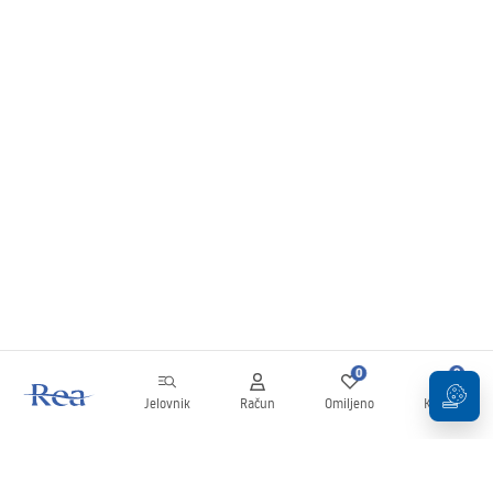
0
0
Jelovnik
Račun
Omiljeno
Košarica
Newsletter