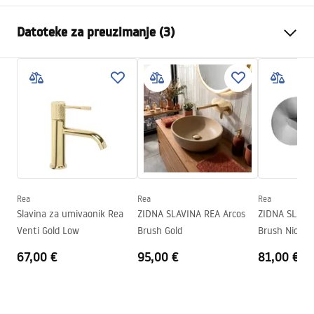
Vrsta slavine
Za umivaonik
Datoteke za preuzimanje (3)
Način montaže
Zidna, Ugradbena
Boja
Zlatni
Montažne upute
Vrsta izljevne cijevi
Fiksna
Faucet.pdf
Materijal
Mjed
Doseg izljeva
175
mm
manual
Visina
125
mm
manual podt.pdf
Tehnologija premazivanja
PVD
Promjer priključka
1/2 cola
Rea
Rea
Rea
Jamstveni uvjeti
Slavina za umivaonik Rea
ZIDNA SLAVINA REA Arcos
ZIDNA SLAVINA REA A
Jamstvo
5 godina
Warranty_Terms_and_Conditions_Faucets_-_5.pdf
Venti Gold Low
Brush Gold
Brush Nickel
67,00 €
95,00 €
81,00 €