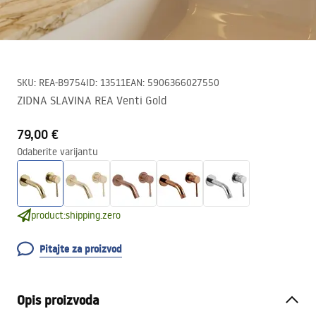
SKU
:
REA-B9754
ID
:
13511
EAN
:
5906366027550
ZIDNA SLAVINA REA Venti Gold
79,00 €
Odaberite varijantu
product:shipping.zero
Pitajte za proizvod
Opis proizvoda