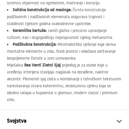
iznimnu otpornost na ogrebotine, matiranje i koroziju.
Solidna konstrukcija od mesinga:
Čvrsta konstrukcija
podžbuknih i nadžbuknih elemenata osigurava trajnost i
stabilnost tijekom godina svakodnevne upotrebe.
Keramička kartuša:
Jamči glatko i precizno upravljanje
ručicom, kao i dugogodišnju nepropusnost cijelog mehanizma.
Podžbukna konstrukcija:
Minimalističko rješenje koje skriva
montažne elemente u zidu, štedi prostor i olakšava održavanje
besprijekorne čistoće u zoni umivaonika.
Rea Venti Zlatni Sjaj
Miješalica
prijedlog je za osobe koje u
uređenju interijera stavljaju naglasak na dorađene, nakitne
akcente. Plemeniti sjaj zlata u kombinaciji s tehničkom teksturom
nareckavanja stvara koherentnu, ekskluzivnu cjelinu koja se
idealno uklapa u kupaonice u glamour, modern classic i premium
stilu.
Svojstva