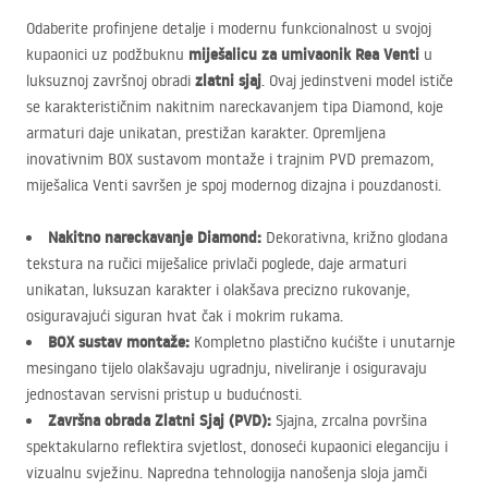
Odaberite profinjene detalje i modernu funkcionalnost u svojoj
miješalicu za umivaonik Rea Venti
kupaonici uz podžbuknu
u
zlatni sjaj
luksuznoj završnoj obradi
. Ovaj jedinstveni model ističe
se karakterističnim nakitnim nareckavanjem tipa Diamond, koje
armaturi daje unikatan, prestižan karakter. Opremljena
inovativnim
BOX
sustavom montaže i trajnim
PVD
premazom,
miješalica Venti savršen je spoj modernog dizajna i pouzdanosti.
Nakitno nareckavanje Diamond:
Dekorativna, križno glodana
tekstura na ručici miješalice privlači poglede, daje armaturi
unikatan, luksuzan karakter i olakšava precizno rukovanje,
osiguravajući siguran hvat čak i mokrim rukama.
BOX
sustav montaže:
Kompletno plastično kućište i unutarnje
mesingano tijelo olakšavaju ugradnju, niveliranje i osiguravaju
jednostavan servisni pristup u budućnosti.
Završna obrada Zlatni Sjaj (
PVD
):
Sjajna, zrcalna površina
spektakularno reflektira svjetlost, donoseći kupaonici eleganciju i
vizualnu svježinu. Napredna tehnologija nanošenja sloja jamči