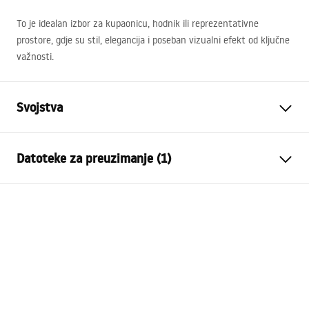
To je idealan izbor za kupaonicu, hodnik ili reprezentativne
prostore, gdje su stil, elegancija i poseban vizualni efekt od ključne
važnosti.
Svojstva
Model
APP1937-2W
Datoteke za preuzimanje (1)
Vrsta svjetiljke
Zidna
Duljina (mm)
320
mm
Warunki bezpieczeństwa
Širina (mm)
120
mm
WARUNKI BEZPIECZENSTWA LAMPY.pdf
Visina (mm)
50
mm
Moć
Mrežno ~220V - ~240V
Materijal izrade
metal, plastika
Svjetlosni tok
0 - 500 lm