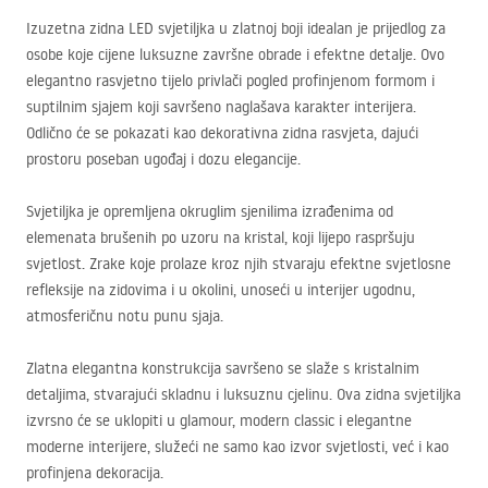
Izuzetna zidna
LED
svjetiljka u zlatnoj boji idealan je prijedlog za
osobe koje cijene luksuzne završne obrade i efektne detalje. Ovo
elegantno rasvjetno tijelo privlači pogled profinjenom formom i
suptilnim sjajem koji savršeno naglašava karakter interijera.
Odlično će se pokazati kao dekorativna zidna rasvjeta, dajući
prostoru poseban ugođaj i dozu elegancije.
Svjetiljka je opremljena okruglim sjenilima izrađenima od
elemenata brušenih po uzoru na kristal, koji lijepo raspršuju
svjetlost. Zrake koje prolaze kroz njih stvaraju efektne svjetlosne
refleksije na zidovima i u okolini, unoseći u interijer ugodnu,
atmosferičnu notu punu sjaja.
Zlatna elegantna konstrukcija savršeno se slaže s kristalnim
detaljima, stvarajući skladnu i luksuznu cjelinu. Ova zidna svjetiljka
izvrsno će se uklopiti u glamour, modern classic i elegantne
moderne interijere, služeći ne samo kao izvor svjetlosti, već i kao
profinjena dekoracija.