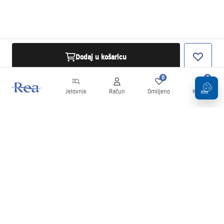
Dodaj u košaricu
0
0
Jelovnik
Račun
Omiljeno
Košarica
Newsletter
Budite u tijeku s novostima i promocijama!
Prijavi se