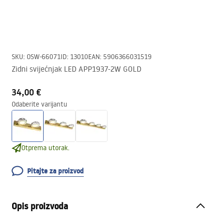
SKU
:
OSW-66071
ID
:
13010
EAN
:
5906366031519
Zidni svijećnjak LED APP1937-2W GOLD
34,00 €
Odaberite varijantu
Otprema utorak.
Pitajte za proizvod
Opis proizvoda