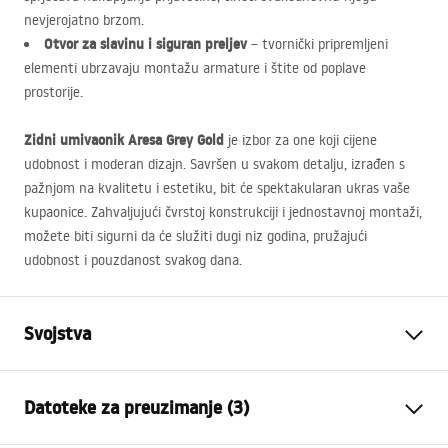
nevjerojatno brzom.
Otvor za slavinu i siguran preljev
– tvornički pripremljeni
elementi ubrzavaju montažu armature i štite od poplave
prostorije.
Zidni umivaonik Aresa Grey Gold
je izbor za one koji cijene
udobnost i moderan dizajn. Savršen u svakom detalju, izrađen s
pažnjom na kvalitetu i estetiku, bit će spektakularan ukras vaše
kupaonice. Zahvaljujući čvrstoj konstrukciji i jednostavnoj montaži,
možete biti sigurni da će služiti dugi niz godina, pružajući
udobnost i pouzdanost svakog dana.
Svojstva
Način montaže
Zidna
Datoteke za preuzimanje (3)
Materijal
Sanitarna keramika, Kvarcni
kompozit