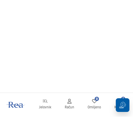
0
0
Jelovnik
Račun
Omiljeno
Košarica
Newsletter