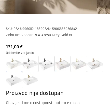
SKU
:
REA-U9960
ID
:
13690
EAN
:
5906366036842
Zidni umivaonik REA Aresa Grey Gold 80
131,00 €
Odaberite varijantu
Proizvod nije dostupan
Obavijesti me o dostupnosti putem e-maila.