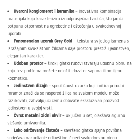
Kvarcni konglomerat i keramika
– inovativna kombinacija
materijala koju karakterizira iznadprosječna tvrdoća, što jamči
potpunu otpornost na ogrebotine i oštećenja u svakodnevnoj
uporabi.
Fenomenalan uzorak Grey Gold
– tekstura svijetlog kamena s
izražajnim sivo-zlatnim žilicama daje prostoru prestiž i jedinstven,
elegantan karakter.
Udoban prostor
– široki, glatki rubovi stvaraju udobnu plohu na
koju bez problema možete odložiti dozator sapuna ili omiljenu
kozmetiku.
Jedinstven dizajn
– specifičnost uzorka koji imitira prirodni
mramor znači da se raspored žilica na svakom modelu može
razlikovati, zahvaljujući čemu dobivate ekskluzivan proizvod
jedinstven u svojoj vrsti.
Čvrst metalni zidni okvir
– uključen u set, olakšava sigurno
vješanje umivaonika.
Lako održavanje čistoće
– savršeno glatka sjajna površina
sprječava nakupljanje prljavštine, čineći svakodnevnu njegu