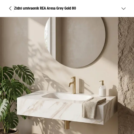
Zidni umivaonik REA Aresa Grey Gold 80