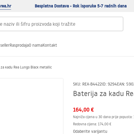
rea.hr
Besplatna Dostava - Rok isporuke 5-7 radnih dana
seller
Rasprodaja
O nama
Kontakt
 za kadu Rea Lungo Black metallic
SKU
:
REA-B4422
ID
:
9294
EAN
:
590
Baterija za kadu Re
164,00 €
Najniža cijena u 30 dana prije popusta:
Redovna cijena
:
174,00 €
Odaberite varijantu