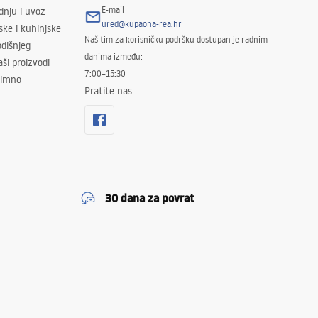
E-mail
odnju i uvoz
ured@kupaona-rea.hr
ske i kuhinjske
Naš tim za korisničku podršku dostupan je radnim
dišnjeg
danima između:
ši proizvodi
7:00–15:30
znimno
Pratite nas
30 dana za povrat