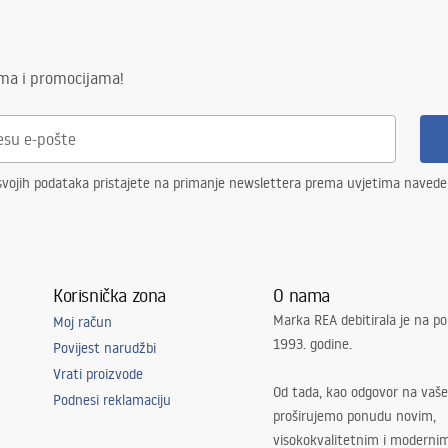
ima i promocijama!
svojih podataka pristajete na primanje newslettera prema uvjetima naved
Korisnička zona
O nama
Marka REA debitirala je na po
Moj račun
1993. godine.
Povijest narudžbi
Vrati proizvode
Od tada, kao odgovor na vaše
Podnesi reklamaciju
proširujemo ponudu novim,
visokokvalitetnim i moderni