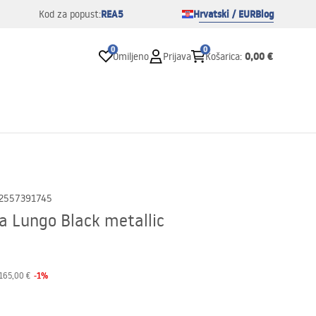
REA5
Hrvatski / EUR
Blog
Kod za popust:
0
0
0,00 €
Omiljeno
Prijava
Košarica
:
2557391745
a Lungo Black metallic
-
1
%
165,00 €