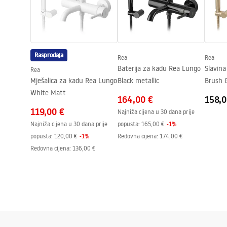
Tehnologija premazivanja
Electroplati
Promjer priključka
1/2 cola
Razmak priključaka
150
mm
Rasprodaja
Rea
Rea
Jamstvo
5 godina
Baterija za kadu Rea Lungo
Slavin
Rea
Mješalica za kadu Rea Lungo
Black metallic
Brush 
White Matt
164,00 €
158,0
119,00 €
Najniža cijena u 30 dana prije
Najniža cijena u 30 dana prije
popusta:
165,00 €
-
1
%
popusta:
120,00 €
-
1
%
Redovna cijena
:
174,00 €
Redovna cijena
:
136,00 €