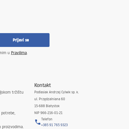
Prijavi se
enim u
Pravilima
.
Kontakt
ljskom tržištu
Podlasiak Andrzej Cylwik sp. k.
ul. Przędzalniana 60
15-688 Białystok
 potrebe,
NIP 966-216-01-21
Telefon
+385 91 765 9323
m proizvodima.