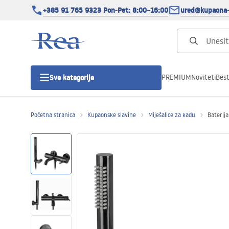
+385 91 765 9323 Pon-Pet: 8:00–16:00
ured@kupaona-
PREMIUM
Noviteti
Best
Sve kategorije
Početna stranica
Kupaonske slavine
Miješalice za kadu
Baterija
Tuš kabine
Tuš vrata
Tuš kade
Tuš Kanalice