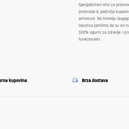
Specijalizirani smo za proizv
proizvoda iz područja kupaon
armature. Na temelju dugogo
iskustva jamčimo da su svi na
100% sigurni za zdravlje i i
funkcionalni.
urna kupovina
Brza dostava