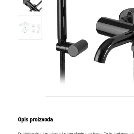
WC školjke
Umivaonici
Kade i paravani
Miješalice, pipe, slavine
Tuševi
Kuhinja
Pribor i kupaonski namještaj
Opis proizvoda