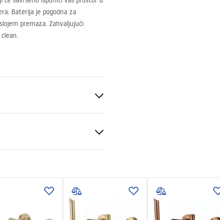
i će savršeno ispuniti vaš prostor u
era. Baterija je pogodna za
slojem premaza. Zahvaljujući
 clean.
veni uvjeti
nty_Terms_and_Conditions_
s_-_5.pdf