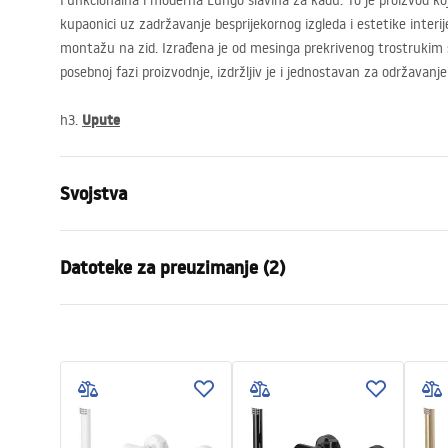
Funkcionalna i moderna Lungo slavina za kadu. To je proizvod koj
kupaonici uz zadržavanje besprijekornog izgleda i estetike interij
montažu na zid. Izrađena je od mesinga prekrivenog trostrukim 
posebnoj fazi proizvodnje, izdržljiv je i jednostavan za održavanje
Upute
h3.
Svojstva
Vrsta slavine
Kada
Datoteke za preuzimanje (2)
Način montaže
Zidna
Boja
Crn
Jamst
Vrsta izljevne cijevi
Fiksna
Montažne upute
Warra
Faucet.pdf
Materijal
Mjed, ABS
Faucet
Doseg izljeva
190
mm
Visina
45
mm