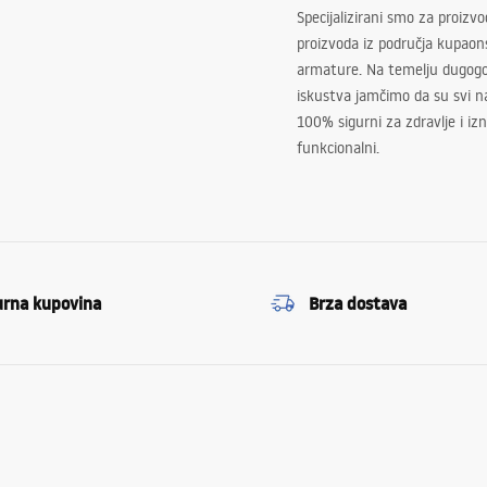
Specijalizirani smo za proizv
proizvoda iz područja kupaon
armature. Na temelju dugogo
iskustva jamčimo da su svi na
100% sigurni za zdravlje i i
funkcionalni.
urna kupovina
Brza dostava