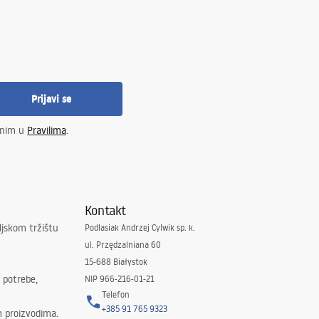
Prijavi se
enim u
Pravilima
.
Kontakt
ljskom tržištu
Podlasiak Andrzej Cylwik sp. k.
ul. Przędzalniana 60
15-688 Białystok
 potrebe,
NIP 966-216-01-21
Telefon
+385 91 765 9323
m proizvodima.