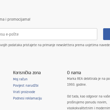
ima i promocijama!
svojih podataka pristajete na primanje newslettera prema uvjetima naved
Korisnička zona
O nama
Marka REA debitirala je na po
Moj račun
1993. godine.
Povijest narudžbi
Vrati proizvode
Od tada, kao odgovor na vaše
Podnesi reklamaciju
proširujemo ponudu novim,
visokokvalitetnim i moderni