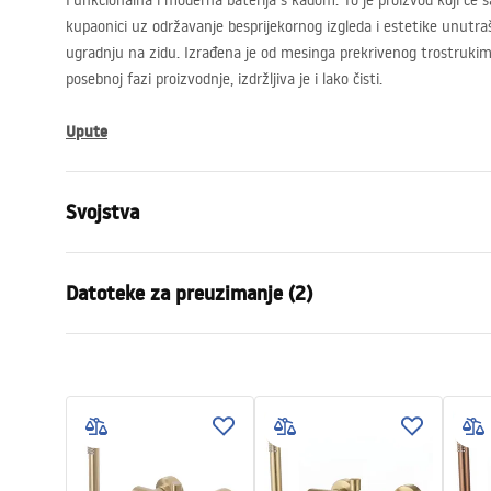
Funkcionalna i moderna baterija s kadom. To je proizvod koji će s
kupaonici uz održavanje besprijekornog izgleda i estetike unutrašn
ugradnju na zidu. Izrađena je od mesinga prekrivenog trostrukim
posebnoj fazi proizvodnje, izdržljiva je i lako čisti.
Upute
Svojstva
Vrsta slavine
Kada
Datoteke za preuzimanje (2)
Način montaže
Zidna
Boja
Bakar
Jamst
Vrsta izljevne cijevi
Fiksna
Montažne upute
Warra
Faucet.pdf
Materijal
Mjed, ABS
Faucet
Doseg izljeva
190
mm
Visina
45
mm