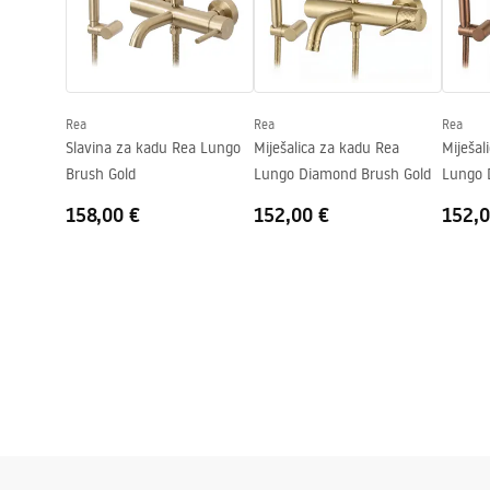
Tehnologija premazivanja
PVD
Promjer priključka
1/2 cola
Razmak priključaka
150
mm
Rea
Rea
Rea
Jamstvo
5 godina
Slavina za kadu Rea Lungo
Miješalica za kadu Rea
Miješal
Brush Gold
Lungo Diamond Brush Gold
Lungo 
Copper
158,00 €
152,00 €
152,0