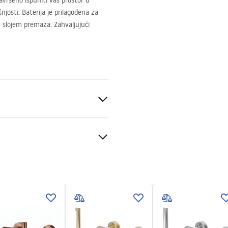
avršeno ispuniti vaš prostor u
josti. Baterija je prilagođena za
 slojem premaza. Zahvaljujući
veni uvjeti
nty_Terms_and_Conditions_
s_-_5.pdf