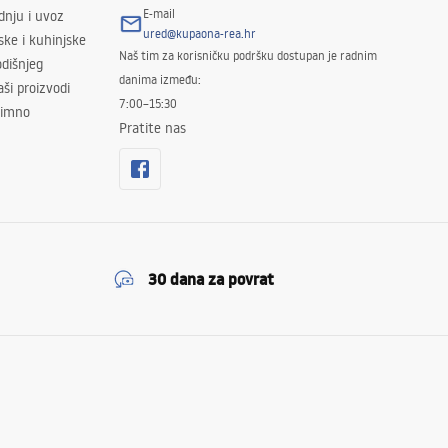
E-mail
odnju i uvoz
ured@kupaona-rea.hr
ske i kuhinjske
Naš tim za korisničku podršku dostupan je radnim
dišnjeg
danima između:
ši proizvodi
7:00–15:30
znimno
Pratite nas
30 dana za povrat