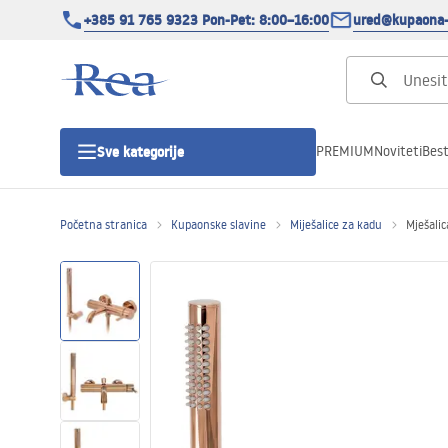
+385 91 765 9323 Pon-Pet: 8:00–16:00
ured@kupaona-
PREMIUM
Noviteti
Best
Sve kategorije
Početna stranica
Kupaonske slavine
Miješalice za kadu
Mješali
Tuš kabine
Tuš vrata
Tuš kade
Tuš Kanalice