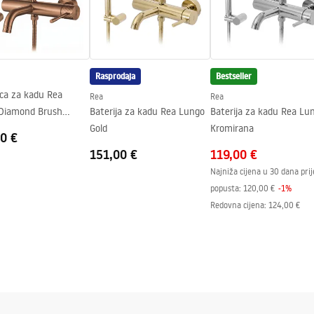
Rasprodaja
Bestseller
ica za kadu Rea
Rea
Rea
Diamond Brush
Baterija za kadu Rea Lungo
Baterija za kadu Rea Lu
Gold
Kromirana
0 €
151,00 €
119,00 €
Najniža cijena u 30 dana prij
popusta:
120,00 €
-
1
%
Redovna cijena
:
124,00 €