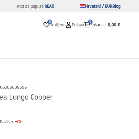
REA5
Hrvatski / EUR
Blog
Kod za popust:
0
0
0,00 €
Omiljeno
Prijava
Košarica
:
06366008696
Rea Lungo Copper
-
4
%
163,00 €