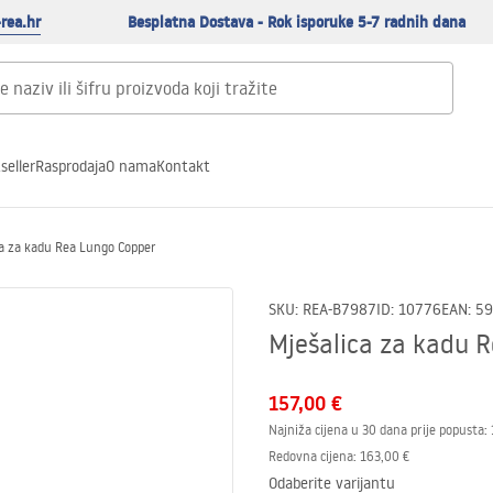
rea.hr
Besplatna Dostava - Rok isporuke 5-7 radnih dana
seller
Rasprodaja
O nama
Kontakt
ca za kadu Rea Lungo Copper
SKU
:
REA-B7987
ID
:
10776
EAN
:
59
Mješalica za kadu 
157,00 €
Najniža cijena u 30 dana prije popusta:
Redovna cijena
:
163,00 €
Odaberite varijantu