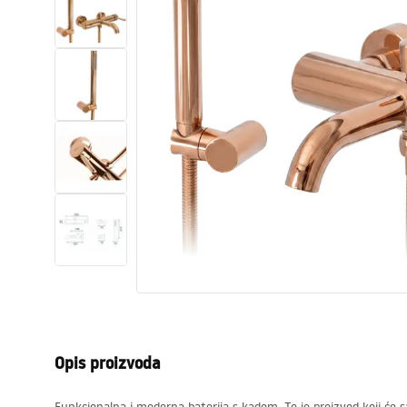
WC školjke
Umivaonici
Kade i paravani
Miješalice, pipe, slavine
Tuševi
Kuhinja
Pribor i kupaonski namještaj
Opis proizvoda