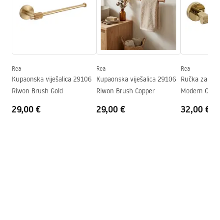
Visina
50
mm
pdf
Dubina
70
mm
Serija
Modern
Jamstveni uvjeti
Jamstvo
24 mjeseca
Warranty_Terms_and_Conditions_Accessories_-_24.pdf
Rea
Rea
Rea
Kupaonska viješalica 29106
Kupaonska viješalica 29106
Ručka za WC 
Riwon Brush Gold
Riwon Brush Copper
Modern Copp
29,00 €
29,00 €
32,00 €