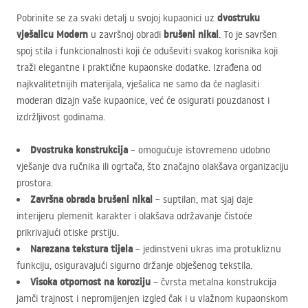
dvostruku
Pobrinite se za svaki detalj u svojoj kupaonici uz
vješalicu Modern
brušeni nikal
u završnoj obradi
. To je savršen
spoj stila i funkcionalnosti koji će oduševiti svakog korisnika koji
traži elegantne i praktične kupaonske dodatke. Izrađena od
najkvalitetnijih materijala, vješalica ne samo da će naglasiti
moderan dizajn vaše kupaonice, već će osigurati pouzdanost i
izdržljivost godinama.
Dvostruka konstrukcija
– omogućuje istovremeno udobno
vješanje dva ručnika ili ogrtača, što značajno olakšava organizaciju
prostora.
Završna obrada brušeni nikal
– suptilan, mat sjaj daje
interijeru plemenit karakter i olakšava održavanje čistoće
prikrivajući otiske prstiju.
Narezana tekstura tijela
– jedinstveni ukras ima protukliznu
funkciju, osiguravajući sigurno držanje obješenog tekstila.
Visoka otpornost na koroziju
– čvrsta metalna konstrukcija
jamči trajnost i nepromijenjen izgled čak i u vlažnom kupaonskom