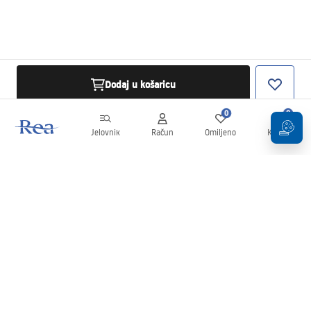
Dodaj u košaricu
0
0
Jelovnik
Račun
Omiljeno
Košarica
Newsletter
Budite u tijeku s novostima i promocijama!
Prijavi se