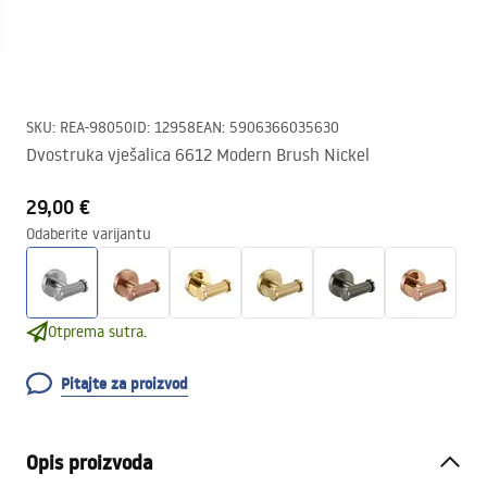
SKU
:
REA-98050
ID
:
12958
EAN
:
5906366035630
Dvostruka vješalica 6612 Modern Brush Nickel
29,00 €
Odaberite varijantu
Otprema sutra.
Pitajte za proizvod
Opis proizvoda