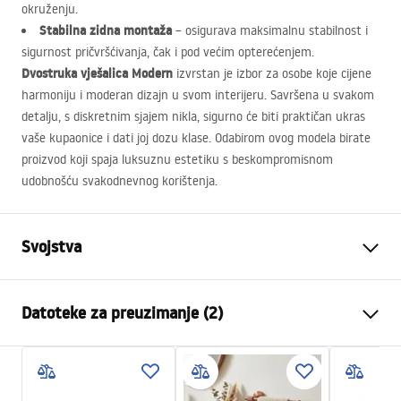
okruženju.
Stabilna zidna montaža
– osigurava maksimalnu stabilnost i
sigurnost pričvršćivanja, čak i pod većim opterećenjem.
Dvostruka vješalica Modern
izvrstan je izbor za osobe koje cijene
harmoniju i moderan dizajn u svom interijeru. Savršena u svakom
detalju, s diskretnim sjajem nikla, sigurno će biti praktičan ukras
vaše kupaonice i dati joj dozu klase. Odabirom ovog modela birate
proizvod koji spaja luksuznu estetiku s beskompromisnom
udobnošću svakodnevnog korištenja.
Svojstva
Boja
Četkani čelik
Datoteke za preuzimanje (2)
Materijal
Metal
Način montaže
Na vijke
Sigurnosne informacije
Širina
65
mm
WARUNKI_BEZPIECZENSTWA_AKCESORIA_LAZIENKOWE.