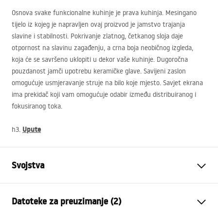
Osnova svake funkcionalne kuhinje je prava kuhinja. Mesingano
tijelo iz kojeg je napravljen ovaj proizvod je jamstvo trajanja
slavine i stabilnosti. Pokrivanje zlatnog, četkanog sloja daje
otpornost na slavinu zagađenju, a crna boja neobičnog izgleda,
koja će se savršeno uklopiti u dekor vaše kuhinje. Dugoročna
pouzdanost jamči upotrebu keramičke glave. Savijeni zaslon
omogućuje usmjeravanje struje na bilo koje mjesto. Savjet ekrana
ima prekidač koji vam omogućuje odabir između distribuiranog i
fokusiranog toka.
Upute
h3.
Svojstva
Vrsta slavine
Kuhinjska slavina
Datoteke za preuzimanje (2)
Način montaže
Stojeća