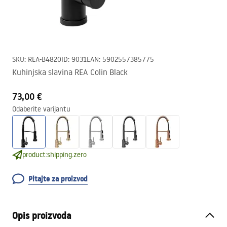
SKU
:
REA-B4820
ID
:
9031
EAN
:
5902557385775
Kuhinjska slavina REA Colin Black
73,00 €
Odaberite varijantu
product:shipping.zero
Pitajte za proizvod
Opis proizvoda