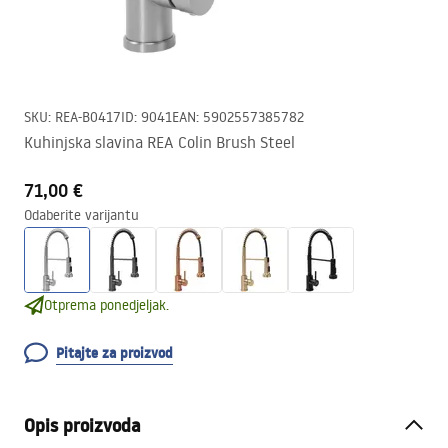
SKU
:
REA-B0417
ID
:
9041
EAN
:
5902557385782
Kuhinjska slavina REA Colin Brush Steel
71,00 €
Odaberite varijantu
Otprema ponedjeljak.
Pitajte za proizvod
Opis proizvoda