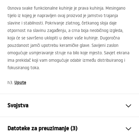
Osnova svake funkcionalne kuhinje je prava kuhinja. Mesingano
tijelo iz kojeg je napravljen ovaj proizvod je jamstvo trajanja
slavine i stabilnosti. Pokrivanje zlatnog, četkanog sloja daje
otpornost na slavinu zagađenju, a crna boja neobičnog izgleda,
koja će se savršeno uklopiti u dekor vaše kuhinje. Dugoročna
pouzdanost jamči upotrebu keramičke glave. Savijeni zaslon
omogućuje usmjeravanje struje na bilo koje mjesto. Savjet ekrana
ima prekidač koji vam omogućuje odabir između distribuiranog i
fokusiranog toka.
Upute
h3.
Svojstva
Vrsta slavine
Kuhinjska slavina
Datoteke za preuzimanje (3)
Način montaže
Stojeća