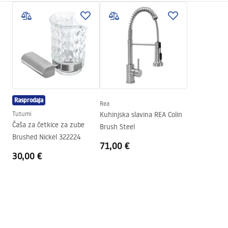
Boja
Četkani čelik
Instrukcja baterii
Vrsta izljevne cijevi
Pomična, Izvlačiva
insrtukcja baterii jezyki.pdf
Materijal
Mjed
Doseg izljeva
175
mm
Higijenski certifikat
Visina
425
mm
atest_baterie_kuchenne.pdf
Tehnologija premazivanja
PVD
Rasprodaja
Promjer priključka
3/8 cola
Rea
Jamstveni uvjeti
Tutumi
Kuhinjska slavina REA Colin
Warranty_Terms_and_Conditions_Faucets_-_5.pdf
Čaša za četkice za zube
Brush Steel
Brushed Nickel 322224
71,00 €
30,00 €