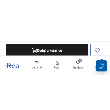
Dodaj u košaricu
0
0
Jelovnik
Račun
Omiljeno
Košarica
Newsletter
Budite u tijeku s novostima i promocijama!