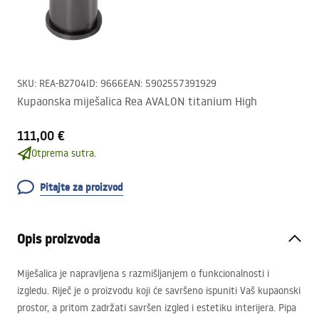
SKU
:
REA-B2704
ID
:
9666
EAN
:
5902557391929
Kupaonska miješalica Rea AVALON titanium High
111,00 €
Otprema sutra.
Pitajte za proizvod
Opis proizvoda
Miješalica je napravljena s razmišljanjem o funkcionalnosti i
izgledu. Riječ je o proizvodu koji će savršeno ispuniti Vaš kupaonski
prostor, a pritom zadržati savršen izgled i estetiku interijera. Pipa