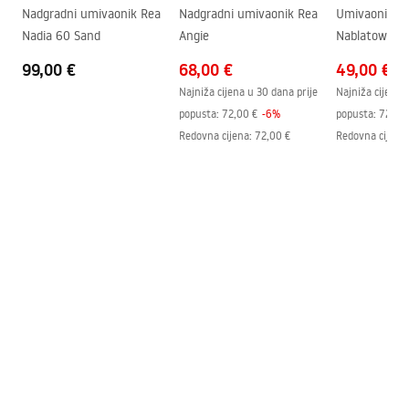
Sigurnosne informacije
Nadgradni umivaonik Rea
Nadgradni umivaonik Rea
Umivaonik R
Jamstvo
5 godina
Safety_Information_Faucets.pdf
Nadia 60 Sand
Angie
Nablatowa
99,00 €
68,00 €
49,00 €
Najniža cijena u 30 dana prije
Najniža cijena 
popusta:
72,00 €
-
6
%
popusta:
72,00
Redovna cijena
:
72,00 €
Redovna cijena