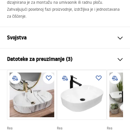
dizajnirana je za montažu na umivaonik ili radnu ploču.
Zahvaljujući posebnoj fazi proizvodnje, izdržljiva je i jednostavana
za čišćenje.
Svojstva
Vrsta slavine
Za umivaonik
Datoteke za preuzimanje (3)
Način montaže
Stojeća
Boja
Titan
Jamstveni uvjeti
Vrsta izljevne cijevi
Fiksna
Warranty_Terms_and_Conditions_Faucets_-_5.pdf
Materijal
Mjed
Doseg izljeva
145
mm
Upute za montažu
Visina
300
mm
faucet.pdf
Tehnologija premazivanja
PVD
Promjer priključka
3/8 cola
Rea
Rea
Rea