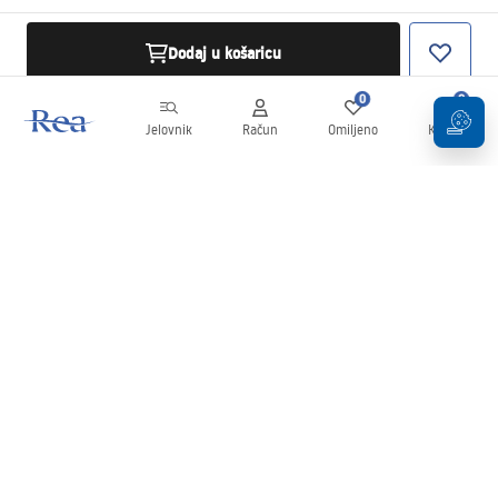
Dodaj u košaricu
0
0
Jelovnik
Račun
Omiljeno
Košarica
Newsletter
Budite u tijeku s novostima i promocijama!
Prijavi se
Unošenjem i potvrđivanjem svojih podataka pristajete na primanje
newslettera prema uvjetima navedenim u
Pravilima
.