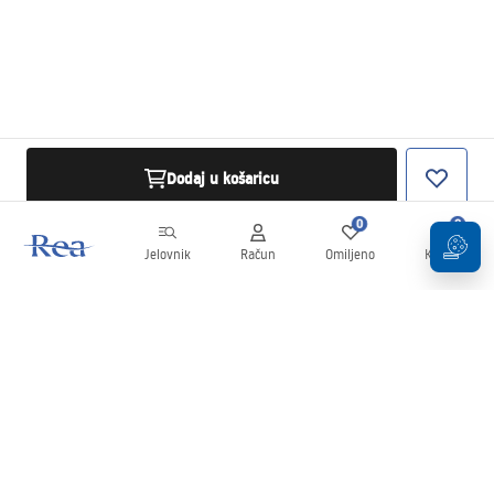
Dodaj u košaricu
0
0
Jelovnik
Račun
Omiljeno
Košarica
Newsletter
Budite u tijeku s novostima i promocijama!