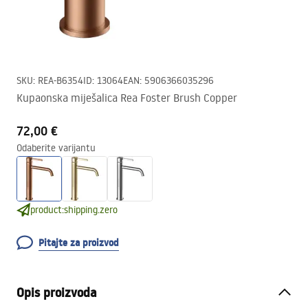
SKU
:
REA-B6354
ID
:
13064
EAN
:
5906366035296
Kupaonska miješalica Rea Foster Brush Copper
72,00 €
Odaberite varijantu
product:shipping.zero
Pitajte za proizvod
Opis proizvoda