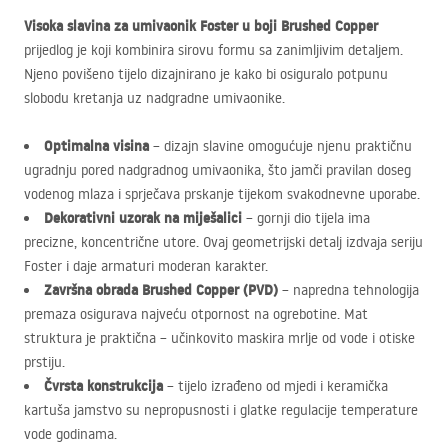
Visoka slavina za umivaonik Foster u boji Brushed Copper
prijedlog je koji kombinira sirovu formu sa zanimljivim detaljem.
Njeno povišeno tijelo dizajnirano je kako bi osiguralo potpunu
slobodu kretanja uz nadgradne umivaonike.
Optimalna visina
– dizajn slavine omogućuje njenu praktičnu
ugradnju pored nadgradnog umivaonika, što jamči pravilan doseg
vodenog mlaza i sprječava prskanje tijekom svakodnevne uporabe.
Dekorativni uzorak na miješalici
– gornji dio tijela ima
precizne, koncentrične utore. Ovaj geometrijski detalj izdvaja seriju
Foster i daje armaturi moderan karakter.
Završna obrada Brushed Copper (
PVD
)
– napredna tehnologija
premaza osigurava najveću otpornost na ogrebotine. Mat
struktura je praktična – učinkovito maskira mrlje od vode i otiske
prstiju.
Čvrsta konstrukcija
– tijelo izrađeno od mjedi i keramička
kartuša jamstvo su nepropusnosti i glatke regulacije temperature
vode godinama.