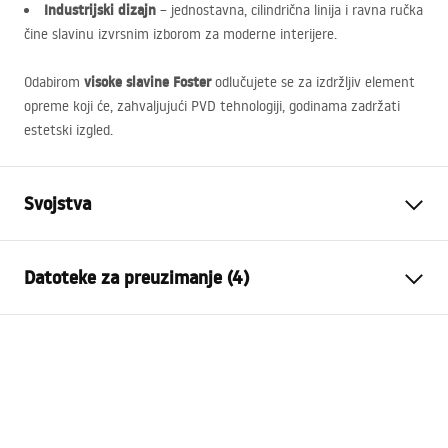
Industrijski dizajn
– jednostavna, cilindrična linija i ravna ručka
čine slavinu izvrsnim izborom za moderne interijere.
visoke slavine Foster
Odabirom
odlučujete se za izdržljiv element
opreme koji će, zahvaljujući
PVD
tehnologiji, godinama zadržati
estetski izgled.
Svojstva
Vrsta slavine
Za umivaonik
Datoteke za preuzimanje (4)
Način montaže
Stojeća
Boja
Četkana bakar
Jamstveni uvjeti
Vrsta izljevne cijevi
Fiksna
Warranty_Terms_and_Conditions_Faucets_-_5.pdf
Materijal
Mjed
Doseg izljeva
150
mm
Upute za montažu