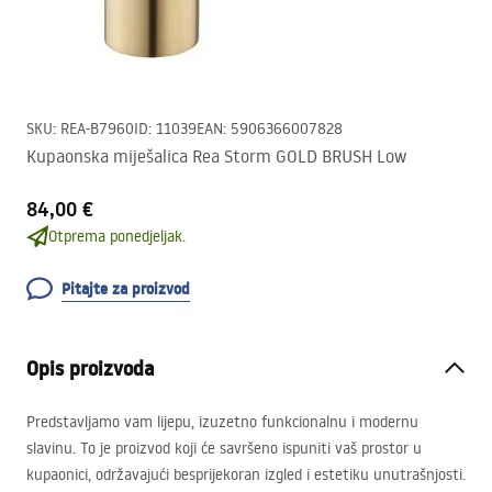
SKU
:
REA-B7960
ID
:
11039
EAN
:
5906366007828
Kupaonska miješalica Rea Storm GOLD BRUSH Low
84,00 €
Otprema ponedjeljak.
Pitajte za proizvod
Opis proizvoda
Predstavljamo vam lijepu, izuzetno funkcionalnu i modernu
slavinu. To je proizvod koji će savršeno ispuniti vaš prostor u
kupaonici, održavajući besprijekoran izgled i estetiku unutrašnjosti.