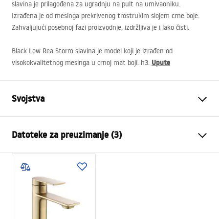
slavina je prilagođena za ugradnju na pult na umivaoniku.
Izrađena je od mesinga prekrivenog trostrukim slojem crne boje.
Zahvaljujući posebnoj fazi proizvodnje, izdržljiva je i lako čisti.
Black Low Rea Storm slavina je model koji je izrađen od
Upute
visokokvalitetnog mesinga u crnoj mat boji. h3.
Svojstva
Vrsta slavine
Za umivaonik
Datoteke za preuzimanje (3)
Način montaže
Stojeća
Boja
Četkano zlato
Jamstveni uvjeti
Vrsta izljevne cijevi
Fiksna
Warranty_Terms_and_Conditions_Faucets_-_5.pdf
Materijal
Mjed
Doseg izljeva
100
mm
Upute za montažu
Visina
150
mm