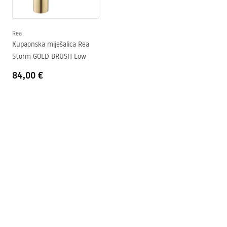
faucet.pdf
Tehnologija premazivanja
PVD
Promjer priključka
3/8 cola
Rea
Sigurnosne informacije
Kupaonska miješalica Rea
Jamstvo
5 godina
Safety_Information_Faucets.pdf
Storm GOLD BRUSH Low
84,00 €