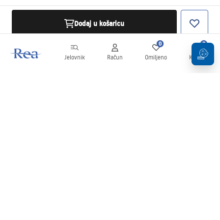
Dodaj u košaricu
0
0
Jelovnik
Račun
Omiljeno
Košarica
Newsletter
Budite u tijeku s novostima i promocijama!
Prijavi se
Unošenjem i potvrđivanjem svojih podataka pristajete na primanje
newslettera prema uvjetima navedenim u
Pravilima
.