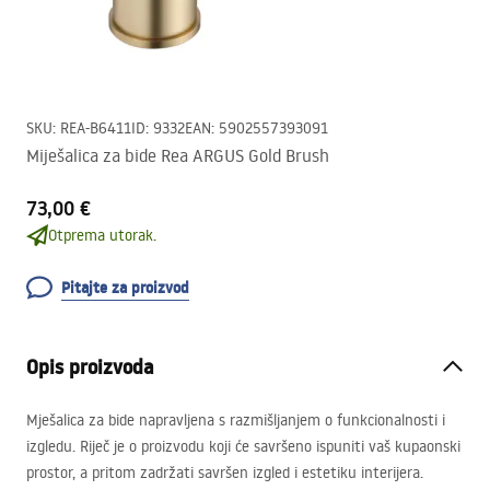
SKU
:
REA-B6411
ID
:
9332
EAN
:
5902557393091
Miješalica za bide Rea ARGUS Gold Brush
73,00 €
Otprema utorak.
Pitajte za proizvod
Opis proizvoda
Mješalica za bide napravljena s razmišljanjem o funkcionalnosti i
izgledu. Riječ je o proizvodu koji će savršeno ispuniti vaš kupaonski
prostor, a pritom zadržati savršen izgled i estetiku interijera.