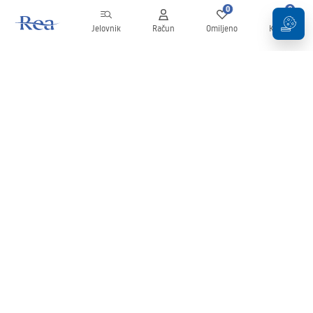
0
0
Jelovnik
Račun
Omiljeno
Košarica
Newsletter
Budite u tijeku s novostima i promocijama!
Prijavi se
Unošenjem i potvrđivanjem svojih podataka pristajete na primanje
newslettera prema uvjetima navedenim u
Pravilima
.