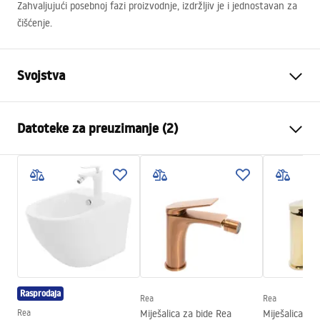
Zahvaljujući posebnoj fazi proizvodnje, izdržljiv je i jednostavan za
čišćenje.
Svojstva
Vrsta slavine
Bide
Datoteke za preuzimanje (2)
Način montaže
Stojeća
Boja
Četkano zlato
Montažne upute
Vrsta izljevne cijevi
Pomična
Faucet.pdf
Materijal
Mjed
Doseg izljeva
110
mm
Jamstveni uvjeti
Visina
160
mm
Warranty_Terms_and_Conditions_Faucets_-_5.pdf
Tehnologija premazivanja
PVD
Rasprodaja
Promjer priključka
3/8 cola
Rea
Rea
Rea
Miješalica za bide Rea
Miješalica za